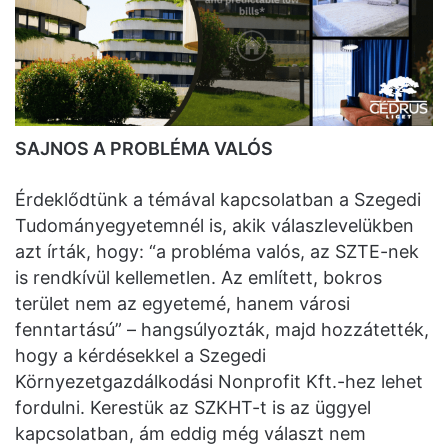
SAJNOS A PROBLÉMA VALÓS
Érdeklődtünk a témával kapcsolatban a Szegedi
Tudományegyetemnél is, akik válaszlevelükben
azt írták, hogy: “a probléma valós, az SZTE-nek
is rendkívül kellemetlen. Az említett, bokros
terület nem az egyetemé, hanem városi
fenntartású” – hangsúlyozták, majd hozzátették,
hogy a kérdésekkel a Szegedi
Környezetgazdálkodási Nonprofit Kft.-hez lehet
fordulni. Kerestük az SZKHT-t is az üggyel
kapcsolatban, ám eddig még választ nem