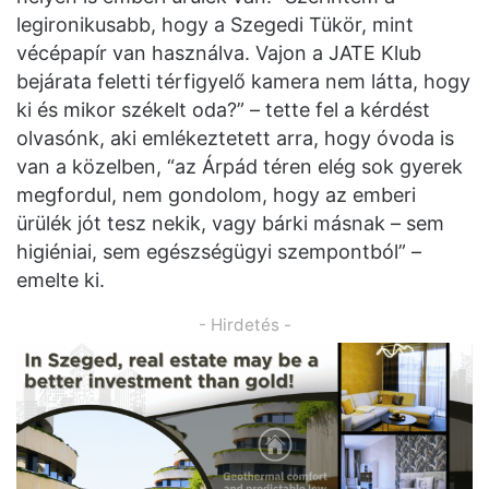
legironikusabb, hogy a Szegedi Tükör, mint
vécépapír van használva. Vajon a JATE Klub
bejárata feletti térfigyelő kamera nem látta, hogy
ki és mikor székelt oda?” – tette fel a kérdést
olvasónk, aki emlékeztetett arra, hogy óvoda is
van a közelben, “az Árpád téren elég sok gyerek
megfordul, nem gondolom, hogy az emberi
ürülék jót tesz nekik, vagy bárki másnak – sem
higiéniai, sem egészségügyi szempontból” –
emelte ki.
- Hirdetés -