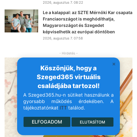
2026, augusztus 7. 08:22
Le a kalappal: az SZTE Mérnöki Kar csapata
Franciaországot is meghódíthatja,
Magyarországot és Szegedet
képviselhetik az európai döntőben
2026, augusztus 7. 07:58
- Hirdetés -
Köszönjük, hogy a
Szeged365 virtuális
családjába tartozol!
A Szeged365.hu-n sütiket használunk a
gyorsabb működés érdekében. A
tájékoztatónkat
ITT
találod.
ELFOGADOM
ELUTASÍTOM