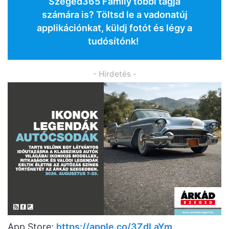
Szeged365 Family többi tagja
számára is? Töltsd le a vadonatúj
applikációnkat, küldj fotót és légy a
tudósítónk!
- Hirdetés -
App Store:
https://apple.co/3ZdLaYm