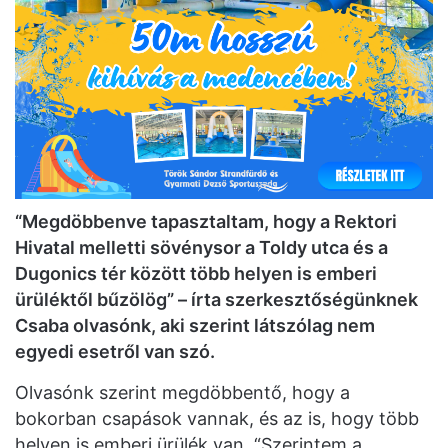
“Megdöbbenve tapasztaltam, hogy a Rektori
Hivatal melletti sövénysor a Toldy utca és a
Dugonics tér között több helyen is emberi
ürüléktől bűzölög” – írta szerkesztőségünknek
Csaba olvasónk, aki szerint látszólag nem
egyedi esetről van szó.
Olvasónk szerint megdöbbentő, hogy a
bokorban csapások vannak, és az is, hogy több
helyen is emberi ürülék van. “Szerintem a