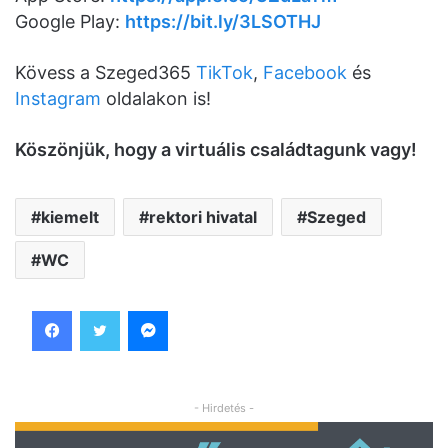
Google Play:
https://bit.ly/3LSOTHJ
Kövess a Szeged365
TikTok
,
Facebook
és
Instagram
oldalakon is!
K
ö
sz
ö
njük, hogy a virtuális családtagunk vagy!
kiemelt
rektori hivatal
Szeged
WC
Facebook
Twitter
Messenger
- Hirdetés -