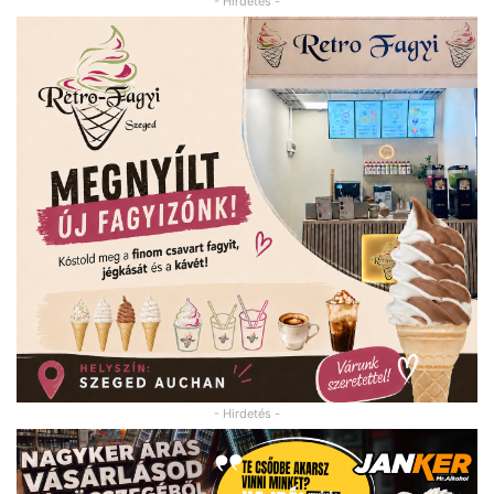
- Hirdetés -
- Hirdetés -