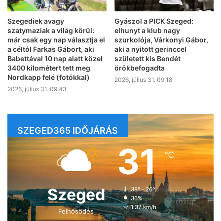
Szegediek avagy
Gyászol a PICK Szeged:
szatymaziak a világ körül:
elhunyt a klub nagy
már csak egy nap választja el
szurkolója, Várkonyi Gábor,
a céltól Farkas Gábort, aki
aki a nyitott gerinccel
Babettával 10 nap alatt közel
született kis Bendét
3400 kilométert tett meg
örökbefogadta
Nordkapp felé (fotókkal)
2026, július 31. 09:18
2026, július 31. 09:43
SZEGED365 IDŐJÁRÁS
31
℃
Szeged
38º - 26º
36%
1.37 km/h
Felhősödés