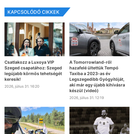
KAPCSOLÓDÓ CIKKEK
Csatlakozz a Luxoya VIP
A Tomorrowland-ről
Szeged csapatához: Szeged
hazafelé ültettük Tempó
legújabb körmös tehetségét
Taxiba a 2023-as év
keresik!
Legszegedibb Gyógyítóját,
aki már egy újabb kihívásra
2026, július 31. 16:20
készül (videó)
2026, július 31. 12:19