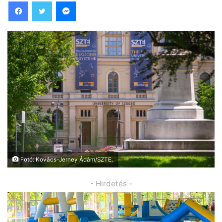
Facebook
Twitter
Messenger
Fotó: Kovács-Jerney Ádám/SZTE.
- Hirdetés -