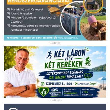
- Hirdetés -
- Hirdetés -