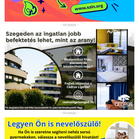
- Hirdetés -
- Hirdetés -