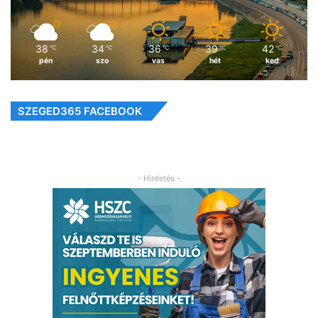
38
34
36
39
42
℃
℃
℃
℃
℃
pén
szo
vas
hét
ked
SZEGED365 FACEBOOK
- Hirdetés -