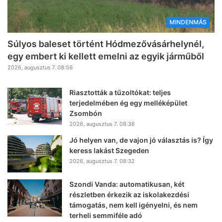
MINDENMÁS
Súlyos baleset történt Hódmezővásárhelynél,
egy embert ki kellett emelni az egyik járműből
2026, augusztus 7. 08:56
Riasztották a tűzoltókat: teljes
terjedelmében ég egy melléképület
Zsombón
2026, augusztus 7. 08:36
Jó helyen van, de vajon jó választás is? Így
keress lakást Szegeden
2026, augusztus 7. 08:32
Szondi Vanda: automatikusan, két
részletben érkezik az iskolakezdési
támogatás, nem kell igényelni, és nem
terheli semmiféle adó