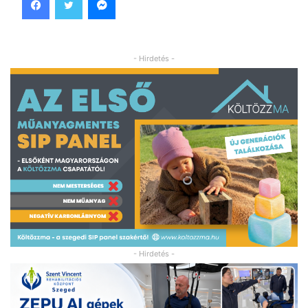
- Hirdetés -
- Hirdetés -