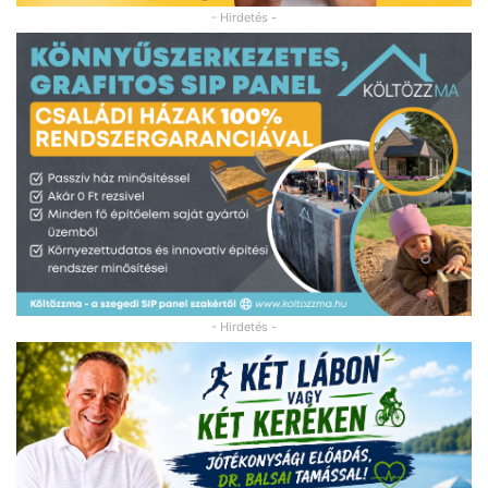
- Hirdetés -
- Hirdetés -