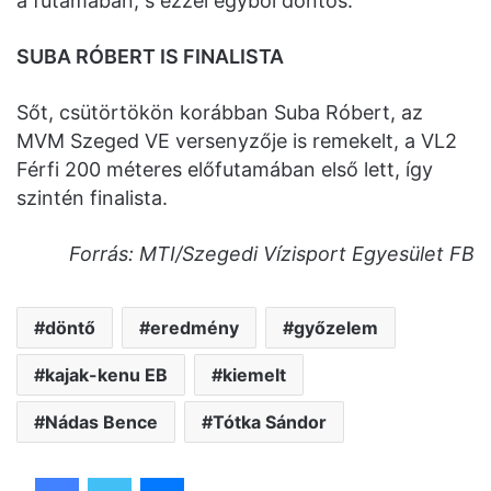
a futamában, s ezzel egyből döntős.
SUBA RÓBERT IS FINALISTA
Sőt, csütörtökön korábban Suba Róbert, az
MVM Szeged VE versenyzője is remekelt, a VL2
Férfi 200 méteres előfutamában első lett, így
szintén finalista.
Forrás: MTI/Szegedi Vízisport Egyesület
FB
döntő
eredmény
győzelem
kajak-kenu EB
kiemelt
Nádas Bence
Tótka Sándor
Facebook
Twitter
Messenger