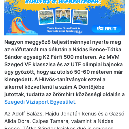
Nagyon meggyőző teljesítménnyel nyerte meg
az előfutamát ma délután a Nádas Bence-Tótka
Sándor egység K2 Férfi 500 méteren. Az MVM
Szeged VE klasszisa és az UTE olimpiai bajnoka
úgy győzött, hogy az utolsó 50-60 méteren már
kiengedett. A Hüvös-tanítványok ezzel a
sikerrel közvetlenül a szám A Döntőjébe
jutottak, tudatta az örömhírt közösségi oldalán a
Szegedi Vízisport Egyesület
.
Az Adolf Balázs, Hajdu Jonatán kenus és a Gazsó
Alida Dóra, Csipes Tamara, valamint a Nádas
Bence, Tótka Sándor kajakos duó is egyenes