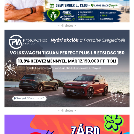
- Hirdetés -
- Hirdetés -