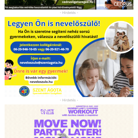
- Hirdetés -
- Hirdetés -