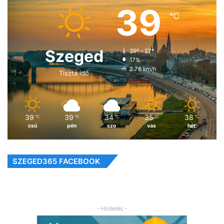
39
℃
Szeged
39º - 27º
17%
2.78 km/h
Tiszta idő
39
39
34
35
38
℃
℃
℃
℃
℃
csü
pén
szo
vas
hét
SZEGED365 FACEBOOK
- Hirdetés -