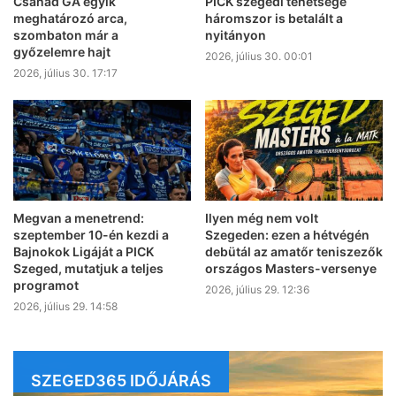
Csanád GA egyik
PICK szegedi tehetsége
meghatározó arca,
háromszor is betalált a
szombaton már a
nyitányon
győzelemre hajt
2026, július 30. 00:01
2026, július 30. 17:17
Megvan a menetrend:
Ilyen még nem volt
szeptember 10-én kezdi a
Szegeden: ezen a hétvégén
Bajnokok Ligáját a PICK
debütál az amatőr teniszezők
Szeged, mutatjuk a teljes
országos Masters-versenye
programot
2026, július 29. 12:36
2026, július 29. 14:58
SZEGED365 IDŐJÁRÁS