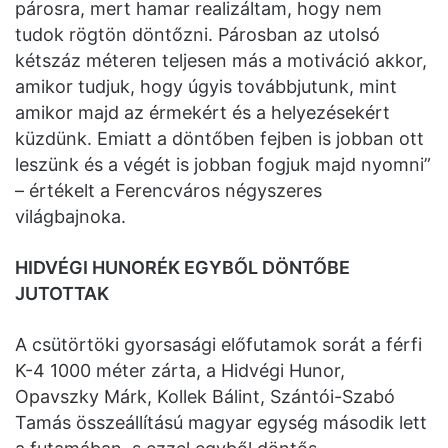
párosra, mert hamar realizáltam, hogy nem
tudok rögtön döntőzni. Párosban az utolsó
kétszáz méteren teljesen más a motiváció akkor,
amikor tudjuk, hogy úgyis továbbjutunk, mint
amikor majd az érmekért és a helyezésekért
küzdünk. Emiatt a döntőben fejben is jobban ott
leszünk és a végét is jobban fogjuk majd nyomni”
– értékelt a Ferencváros négyszeres
világbajnoka.
HIDVÉGI HUNORÉK EGYBŐL DÖNTŐBE
JUTOTTAK
A csütörtöki gyorsasági előfutamok sorát a férfi
K-4 1000 méter zárta, a Hidvégi Hunor,
Opavszky Márk, Kollek Bálint, Szántói-Szabó
Tamás összeállítású magyar egység második lett