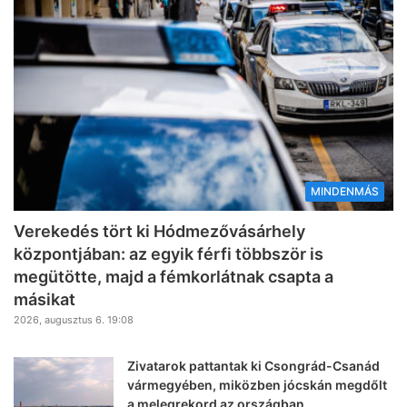
MINDENMÁS
Verekedés tört ki Hódmezővásárhely
központjában: az egyik férfi többször is
megütötte, majd a fémkorlátnak csapta a
másikat
2026, augusztus 6. 19:08
Zivatarok pattantak ki Csongrád-Csanád
vármegyében, miközben jócskán megdőlt
a melegrekord az országban