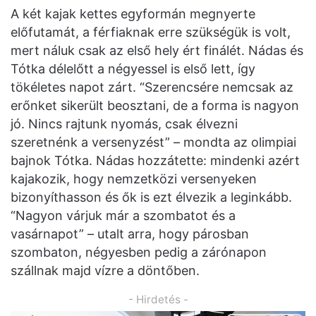
A két kajak kettes egyformán megnyerte
előfutamát, a férfiaknak erre szükségük is volt,
mert náluk csak az első hely ért finálét. Nádas és
Tótka délelőtt a négyessel is első lett, így
tökéletes napot zárt. “Szerencsére nemcsak az
erőnket sikerült beosztani, de a forma is nagyon
jó. Nincs rajtunk nyomás, csak élvezni
szeretnénk a versenyzést” – mondta az olimpiai
bajnok Tótka. Nádas hozzátette: mindenki azért
kajakozik, hogy nemzetközi versenyeken
bizonyíthasson és ők is ezt élvezik a leginkább.
“Nagyon várjuk már a szombatot és a
vasárnapot” – utalt arra, hogy párosban
szombaton, négyesben pedig a zárónapon
szállnak majd vízre a döntőben.
- Hirdetés -