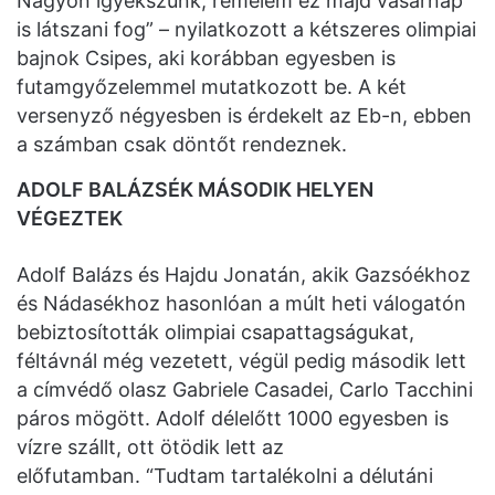
Nagyon igyekszünk, remélem ez majd vasárnap
is látszani fog” – nyilatkozott a kétszeres olimpiai
bajnok Csipes, aki korábban egyesben is
futamgyőzelemmel mutatkozott be. A két
versenyző négyesben is érdekelt az Eb-n, ebben
a számban csak döntőt rendeznek.
ADOLF BALÁZSÉK MÁSODIK HELYEN
VÉGEZTEK
Adolf Balázs és Hajdu Jonatán, akik Gazsóékhoz
és Nádasékhoz hasonlóan a múlt heti válogatón
bebiztosították olimpiai csapattagságukat,
féltávnál még vezetett, végül pedig második lett
a címvédő olasz Gabriele Casadei, Carlo Tacchini
páros mögött. Adolf délelőtt 1000 egyesben is
vízre szállt, ott ötödik lett az
előfutamban. “Tudtam tartalékolni a délutáni