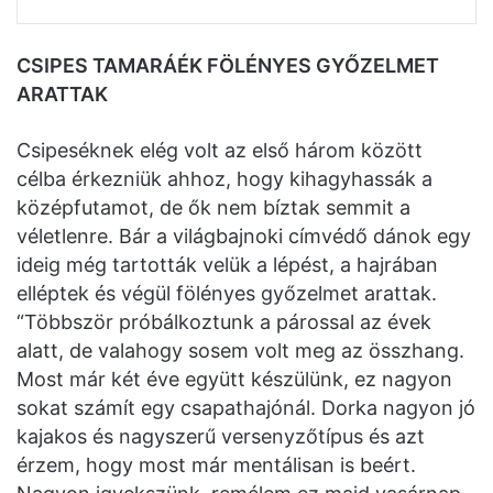
CSIPES TAMARÁÉK FÖLÉNYES GYŐZELMET
ARATTAK
Csipeséknek elég volt az első három között
célba érkezniük ahhoz, hogy kihagyhassák a
középfutamot, de ők nem bíztak semmit a
véletlenre. Bár a világbajnoki címvédő dánok egy
ideig még tartották velük a lépést, a hajrában
elléptek és végül fölényes győzelmet arattak.
“Többször próbálkoztunk a párossal az évek
alatt, de valahogy sosem volt meg az összhang.
Most már két éve együtt készülünk, ez nagyon
sokat számít egy csapathajónál. Dorka nagyon jó
kajakos és nagyszerű versenyzőtípus és azt
érzem, hogy most már mentálisan is beért.