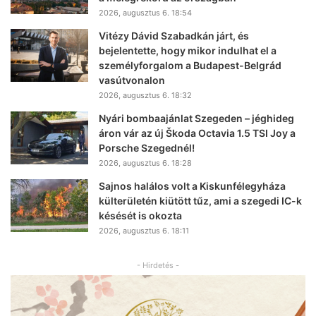
2026, augusztus 6. 18:54
Vitézy Dávid Szabadkán járt, és
bejelentette, hogy mikor indulhat el a
személyforgalom a Budapest-Belgrád
vasútvonalon
2026, augusztus 6. 18:32
Nyári bombaajánlat Szegeden – jéghideg
áron vár az új Škoda Octavia 1.5 TSI Joy a
Porsche Szegednél!
2026, augusztus 6. 18:28
Sajnos halálos volt a Kiskunfélegyháza
külterületén kiütött tűz, ami a szegedi IC-k
késését is okozta
2026, augusztus 6. 18:11
- Hirdetés -