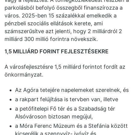
parkolásból befolyó összegből finanszírozza a
város. 2025-ben 15 százalékkal emelkedik a
pénzbeli szociális ellátások kerete, ami
számszerűsítve azt jelenti, hogy 2 milliárdról 2
milliárd 300 millió forintra növekszik.
1,5 MILLIÁRD FORINT FEJLESZTÉSEKRE
A városfejlesztésre 1,5 milliárd forintot fordít az
önkormányzat.
Az Agóra tetejére napelemeket szerelnek, és
a rakpart felújítása is tervben van, illetve
a petőfitelepi Fő tér és a Szabadság tér
Alsóvároson biztosan megújul,
a Móra Ferenc Múzeum és a Stefánia között
kicserélik a szennyvíz- ivóvíz és