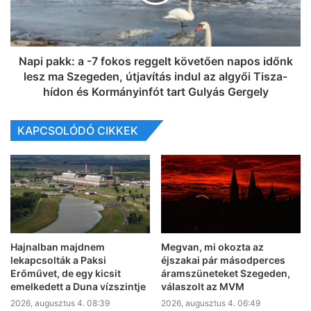
Napi pakk: a -7 fokos reggelt követően napos időnk
lesz ma Szegeden, útjavítás indul az algyői Tisza-
hídon és Kormányinfót tart Gulyás Gergely
KAPCSOLÓDÓ CIKKEK
Hajnalban majdnem
Megvan, mi okozta az
lekapcsolták a Paksi
éjszakai pár másodperces
Erőművet, de egy kicsit
áramszüneteket Szegeden,
emelkedett a Duna vízszintje
válaszolt az MVM
2026, augusztus 4. 08:39
2026, augusztus 4. 06:49