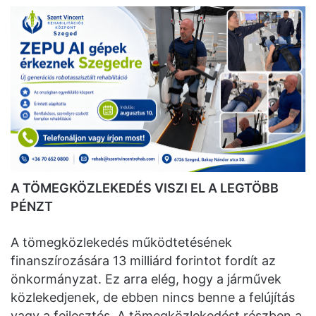
A TÖMEGKÖZLEKEDÉS VISZI EL A LEGTÖBB
PÉNZT
A tömegközlekedés működtetésének
finanszírozására 13 milliárd forintot fordít az
önkormányzat. Ez arra elég, hogy a járművek
közlekedjenek, de ebben nincs benne a felújítás
vagy a fejlesztés. A tömegközlekedést részben a