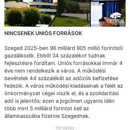
NINCSENEK UNIÓS FORRÁSOK
Szeged 2025-ben 96 milliárd 905 millió forintból
gazdálkodik. Ebből 34 százalékot tudnak
fejlesztésre fordítani. Uniós forrásokkal immár 4
éve nem rendelkezik a város. A működési
bevételek 44 százalékát az adózók befizetése
fedezik. A város működési kiadásainak a felét az
önkormányzat cégei viszik el, és a szolidaritási
adó is jelentős: ezen a jogcímen ugyanis idén
több mint 5 milliárd forintot kell az
államkasszába fizetnie Szegednek.
- Hirdetés -