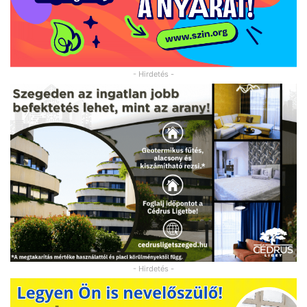
- Hirdetés -
- Hirdetés -