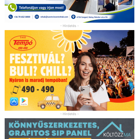
- Hirdetés -
- Hirdetés -