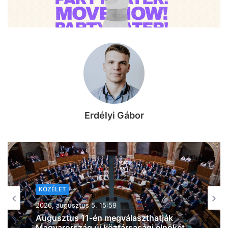
Erdélyi Gábor
KÖZÉLET
2026, augusztus 5. 09:06
Magyar Péter: Az utolsó paksi turbina
stabilan termel