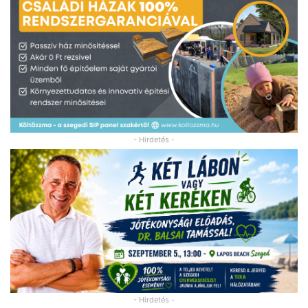
- Hirdetés -
- Hirdetés -