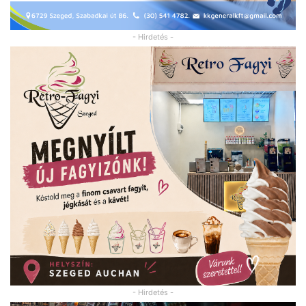
- Hirdetés -
- Hirdetés -