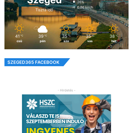
26%
0.86 km/h
Tiszta idő
41
39
35
35
38
℃
℃
℃
℃
℃
csü
pén
szo
vas
hét
SZEGED365 FACEBOOK
- Hirdetés -