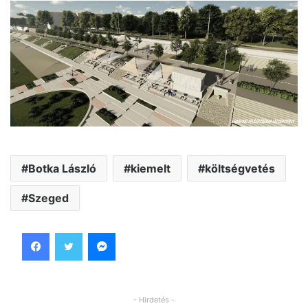
Botka László
kiemelt
költségvetés
Szeged
Facebook
Twitter
Messenger
- Hirdetés -