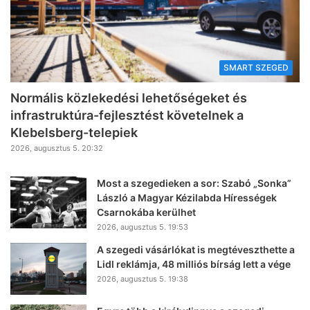
SMART SZEGED
Normális közlekedési lehetőségeket és
infrastruktúra-fejlesztést követelnek a
Klebelsberg-telepiek
2026, augusztus 5. 20:32
Most a szegedieken a sor: Szabó „Sonka”
László a Magyar Kézilabda Hírességek
Csarnokába kerülhet
2026, augusztus 5. 19:53
A szegedi vásárlókat is megtéveszthette a
Lidl reklámja, 48 milliós bírság lett a vége
2026, augusztus 5. 19:38