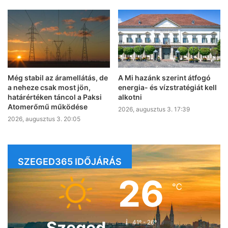
Még stabil az áramellátás, de
A Mi hazánk szerint átfogó
a neheze csak most jön,
energia- és vízstratégiát kell
határértéken táncol a Paksi
alkotni
Atomerőmű működése
2026, augusztus 3. 17:39
2026, augusztus 3. 20:05
SZEGED365 IDŐJÁRÁS
26
℃
Szeged
41º - 26º