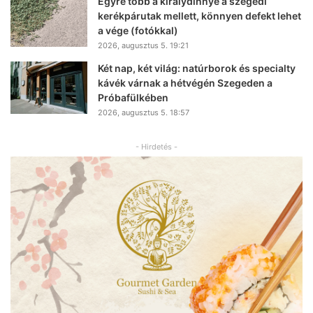
Egyre több a királydinnye a szegedi
kerékpárutak mellett, könnyen defekt lehet
a vége (fotókkal)
2026, augusztus 5. 19:21
Két nap, két világ: natúrborok és specialty
kávék várnak a hétvégén Szegeden a
Próbafülkében
2026, augusztus 5. 18:57
- Hirdetés -