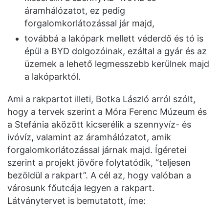
áramhálózatot, ez pedig
forgalomkorlátozással jár majd,
továbbá a lakópark mellett véderdő és tó is
épül a BYD dolgozóinak, ezáltal a gyár és az
üzemek a lehető legmesszebb kerülnek majd
a lakóparktól.
Ami a rakpartot illeti, Botka László arról szólt,
hogy a tervek szerint a Móra Ferenc Múzeum és
a Stefánia aközött kicserélik a szennyvíz- és
ivóvíz, valamint az áramhálózatot, amik
forgalomkorlátozással járnak majd. Ígéretei
szerint a projekt jövőre folytatódik, “teljesen
bezöldül a rakpart”. A cél az, hogy valóban a
városunk főutcája legyen a rakpart.
Látványtervet is bemutatott, íme: