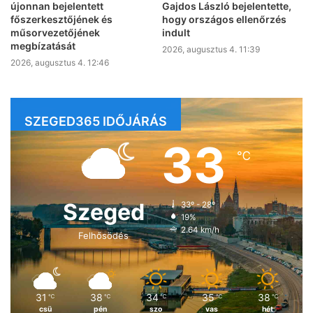
újonnan bejelentett
Gajdos László bejelentette,
főszerkesztőjének és
hogy országos ellenőrzés
műsorvezetőjének
indult
megbízatását
2026, augusztus 4. 11:39
2026, augusztus 4. 12:46
SZEGED365 IDŐJÁRÁS
33
℃
Szeged
33º - 28º
19%
2.64 km/h
Felhősödés
31
38
34
35
38
℃
℃
℃
℃
℃
csü
pén
szo
vas
hét