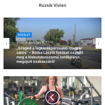
Ruzsik Vivien
KÖZÉLET
KÖZÉLET
2026, augusztus 6. 09:54
2026, augusztus 6. 12:28
Kiderült, mikor választ új köztársasági
elnököt az Országgyűlés
Átfogó energiafejlesztési tervet
fogadott el a kormány: szélenergetikai
és geotermikus beruházásokat
indítanak el, és bővítik az energiatároló
kapacitásokat