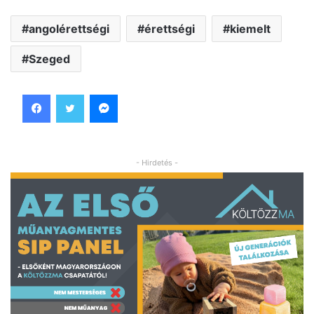
angolérettségi
érettségi
kiemelt
Szeged
Facebook
Twitter
Messenger
- Hirdetés -