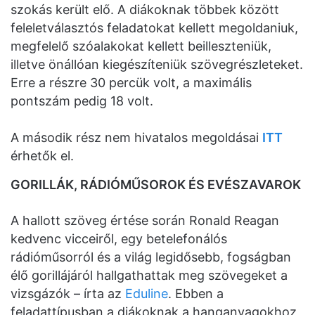
szokás került elő. A diákoknak többek között
feleletválasztós feladatokat kellett megoldaniuk,
megfelelő szóalakokat kellett beilleszteniük,
illetve önállóan kiegészíteniük szövegrészleteket.
Erre a részre 30 percük volt, a maximális
pontszám pedig 18 volt.
A második rész nem hivatalos megoldásai
ITT
érhetők el.
GORILLÁK, RÁDIÓMŰSOROK ÉS EVÉSZAVAROK
A hallott szöveg értése során Ronald Reagan
kedvenc vicceiről, egy betelefonálós
rádióműsorról és a világ legidősebb, fogságban
élő gorillájáról hallgathattak meg szövegeket a
vizsgázók – írta az
Eduline
. Ebben a
feladattípusban a diákoknak a hanganyagokhoz