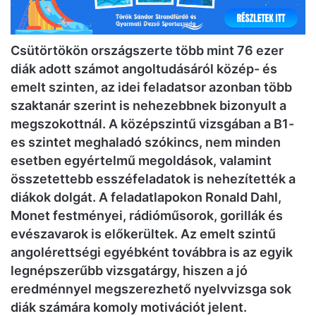
Csütörtökön országszerte több mint 76 ezer
diák adott számot angoltudásáról közép- és
emelt szinten, az idei feladatsor azonban több
szaktanár szerint is nehezebbnek bizonyult a
megszokottnál. A középszintű vizsgában a B1-
es szintet meghaladó szókincs, nem minden
esetben egyértelmű megoldások, valamint
összetettebb esszéfeladatok is nehezítették a
diákok dolgát. A feladatlapokon Ronald Dahl,
Monet festményei, rádióműsorok, gorillák és
evészavarok is előkerültek. Az emelt szintű
angolérettségi egyébként továbbra is az egyik
legnépszerűbb vizsgatárgy, hiszen a jó
eredménnyel megszerezhető nyelvvizsga sok
diák számára komoly motivációt jelent.