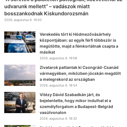
udvarunk mellett” – vadászok miatt
bosszankodnak Kiskundorozsmán
2026, augusztus 6. 19:50
Verekedés tört ki Hódmezővásárhely
központjában: az egyik férfi többször is
megütötte, majd a fémkorlátnak csapta a
másikat
2026, augusztus 6. 19:08
Zivatarok pattantak ki Csongrád-Csanád
vármegyében, miközben jócskán megdőlt
a melegrekord az országban
2026, augusztus 6. 18:54
Vitézy Dávid Szabadkán járt, és
bejelentette, hogy mikor indulhat el a
személyforgalom a Budapest-Belgrád
vasútvonalon
2026, augusztus 6. 18:32