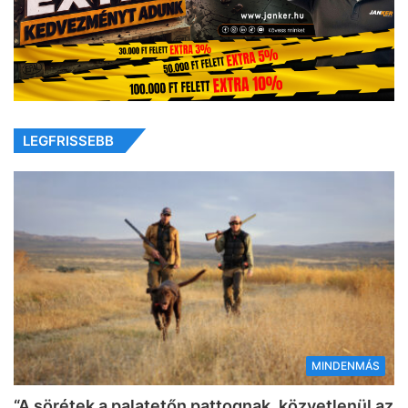
LEGFRISSEBB
MINDENMÁS
“A sörétek a palatetőn pattognak, közvetlenül az