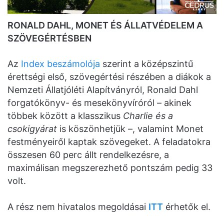
RONALD DAHL, MONET ÉS ÁLLATVÉDELEM A
SZÖVEGÉRTÉSBEN
Az
Index beszámolója
szerint a középszintű
érettségi első, szövegértési részében a diákok a
Nemzeti Állatjóléti Alapítványról, Ronald Dahl
forgatókönyv- és mesekönyvíróról – akinek
többek között a klasszikus
Charlie és a
csokigyárat
is köszönhetjük –, valamint Monet
festményeiről kaptak szövegeket. A feladatokra
összesen 60 perc állt rendelkezésre, a
maximálisan megszerezhető pontszám pedig 33
volt.
A rész nem hivatalos megoldásai
ITT
érhetők el.