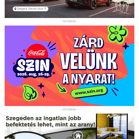
- Hirdetés -
- Hirdetés -