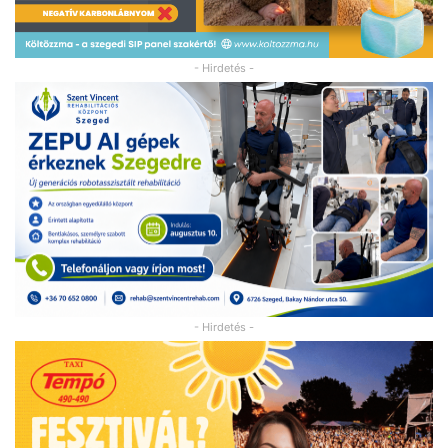
- Hirdetés -
- Hirdetés -