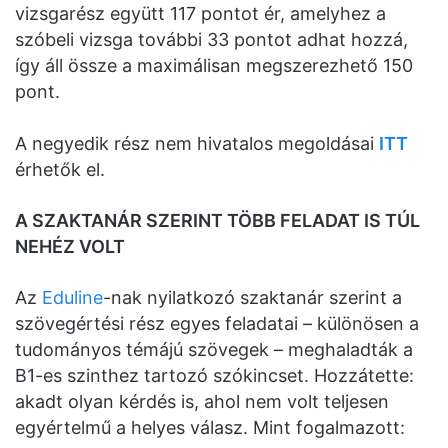
vizsgarész együtt 117 pontot ér, amelyhez a
szóbeli vizsga további 33 pontot adhat hozzá,
így áll össze a maximálisan megszerezhető 150
pont.
A negyedik rész nem hivatalos megoldásai
ITT
érhetők el.
A SZAKTANÁR SZERINT TÖBB FELADAT IS TÚL
NEHÉZ VOLT
Az
Eduline
-nak nyilatkozó szaktanár szerint a
szövegértési rész egyes feladatai – különösen a
tudományos témájú szövegek – meghaladták a
B1-es szinthez tartozó szókincset. Hozzátette:
akadt olyan kérdés is, ahol nem volt teljesen
egyértelmű a helyes válasz. Mint fogalmazott: