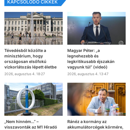
KAPCSOLÓDÓ CIKKEK
Tévedésből közölte a
Magyar Péter: „a
minisztérium, hogy
legnehezebb és
országosan elsőfokú
legkritikusabb éjszakán
vízkorlátozás lépett életbe
vagyunk túl” (videó)
2026, augusztus 4. 18:27
2026, augusztus 4. 13:47
„Nem hinném…” –
Ránéz a kormány az
visszavonták az M1 Híradó
akkumulátorcégek körmére,