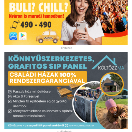
- Hirdetés -
- Hirdetés -