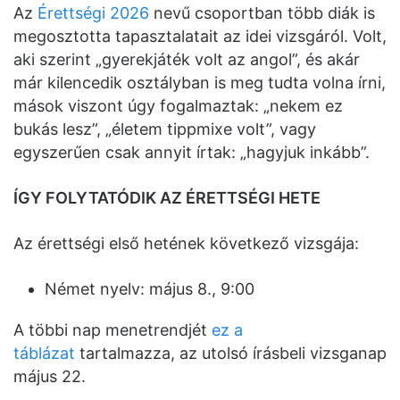
Az
Érettségi 2026
nevű csoportban több diák is
megosztotta tapasztalatait az idei vizsgáról. Volt,
aki szerint „gyerekjáték volt az angol”, és akár
már kilencedik osztályban is meg tudta volna írni,
mások viszont úgy fogalmaztak: „nekem ez
bukás lesz”, „életem tippmixe volt”, vagy
egyszerűen csak annyit írtak: „hagyjuk inkább”.
ÍGY FOLYTATÓDIK AZ ÉRETTSÉGI HETE
Az érettségi első hetének következő vizsgája:
Német nyelv: május 8., 9:00
A többi nap menetrendjét
ez a
táblázat
tartalmazza, az utolsó írásbeli vizsganap
május 22.