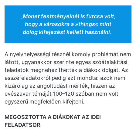
„
Monet festményeinél is furcsa volt,
hogy a városokra a »things« mint
dolog kifejezést kellett használni
.
”
A nyelvhelyességi résznél komoly problémát nem
látott, ugyanakkor szerinte egyes szóátalakítási
feladatok megnehezíthették a diákok dolgát. Az
esszéfeladatokról pedig azt mondta: azok nem
kizárólag az angoltudást mérték, hiszen az
evészavar témáját 100–120 szóban nem volt
egyszerű megfelelően kifejteni.
MEGOSZTOTTA A DIÁKOKAT AZ IDEI
FELADATSOR