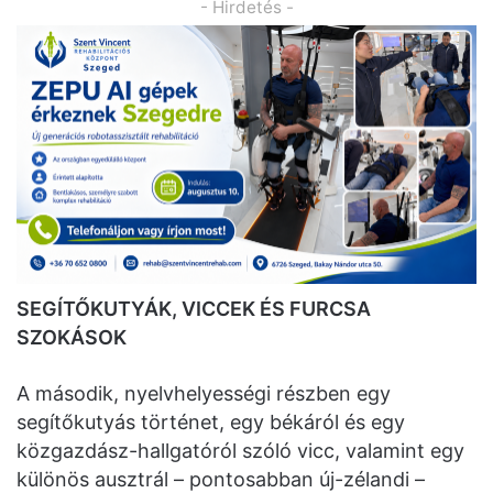
- Hirdetés -
SEGÍTŐKUTYÁK, VICCEK ÉS FURCSA
SZOKÁSOK
A második, nyelvhelyességi részben egy
segítőkutyás történet, egy békáról és egy
közgazdász-hallgatóról szóló vicc, valamint egy
különös ausztrál – pontosabban új-zélandi –