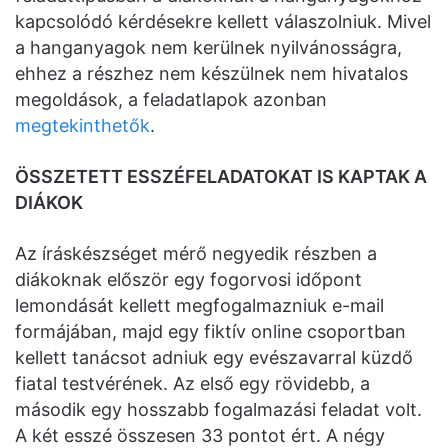
kapcsolódó kérdésekre kellett válaszolniuk. Mivel
a hanganyagok nem kerülnek nyilvánosságra,
ehhez a részhez nem készülnek nem hivatalos
megoldások, a feladatlapok azonban
megtekinthetők
.
ÖSSZETETT ESSZÉFELADATOKAT IS KAPTAK A
DIÁKOK
Az íráskészséget mérő negyedik részben a
diákoknak először egy fogorvosi időpont
lemondását kellett megfogalmazniuk e-mail
formájában, majd egy fiktív online csoportban
kellett tanácsot adniuk egy evészavarral küzdő
fiatal testvérének. Az első egy rövidebb, a
második egy hosszabb fogalmazási feladat volt.
A két esszé összesen 33 pontot ért. A négy