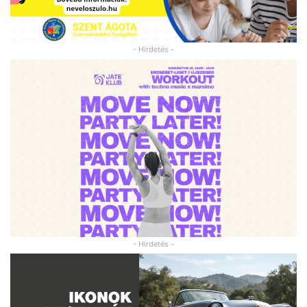
- Hirdetés -
- Hirdetés -