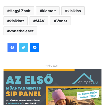
Hegyi Zsolt
kiemelt
kisiklás
kisiklott
MÁV
Vonat
vonatbaleset
Facebook
Twitter
Messenger
- Hirdetés -