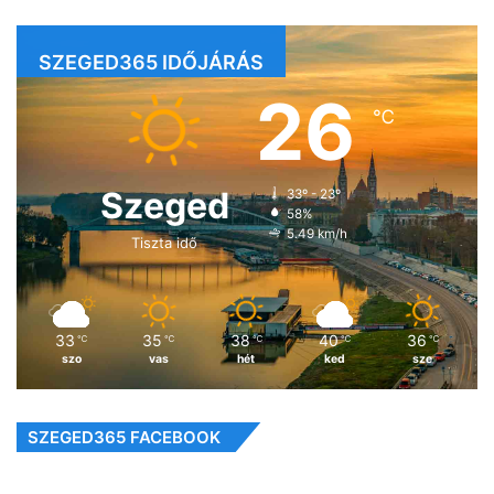
SZEGED365 IDŐJÁRÁS
26
℃
Szeged
33º - 23º
58%
5.49 km/h
Tiszta idő
33
35
38
40
36
℃
℃
℃
℃
℃
szo
vas
hét
ked
sze
SZEGED365 FACEBOOK