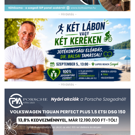
- Hirdetés -
- Hirdetés -