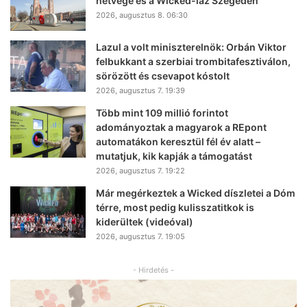
hétvége és a Wicked-láz Szegeden
2026, augusztus 8. 06:30
Lazul a volt miniszterelnök: Orbán Viktor
felbukkant a szerbiai trombitafesztiválon,
sörözött és csevapot kóstolt
2026, augusztus 7. 19:39
Több mint 109 millió forintot
adományoztak a magyarok a REpont
automatákon keresztül fél év alatt –
mutatjuk, kik kapják a támogatást
2026, augusztus 7. 19:22
Már megérkeztek a Wicked díszletei a Dóm
térre, most pedig kulisszatitkok is
kiderültek (videóval)
2026, augusztus 7. 19:05
- Hirdetés -