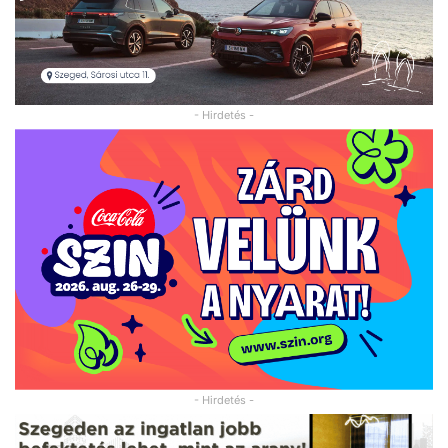
- Hirdetés -
- Hirdetés -