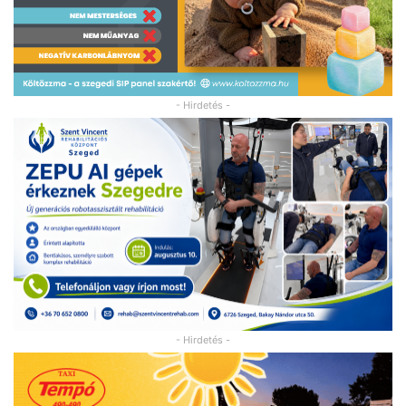
- Hirdetés -
- Hirdetés -