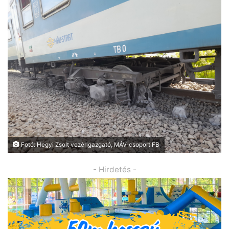
Fotó: Hegyi Zsolt vezérigazgató, MÁV-csoport FB
- Hirdetés -