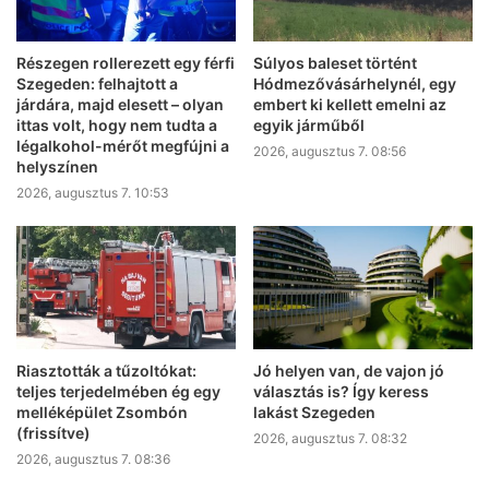
Részegen rollerezett egy férfi
Súlyos baleset történt
Szegeden: felhajtott a
Hódmezővásárhelynél, egy
járdára, majd elesett – olyan
embert ki kellett emelni az
ittas volt, hogy nem tudta a
egyik járműből
légalkohol-mérőt megfújni a
2026, augusztus 7. 08:56
helyszínen
2026, augusztus 7. 10:53
Riasztották a tűzoltókat:
Jó helyen van, de vajon jó
teljes terjedelmében ég egy
választás is? Így keress
melléképület Zsombón
lakást Szegeden
(frissítve)
2026, augusztus 7. 08:32
2026, augusztus 7. 08:36