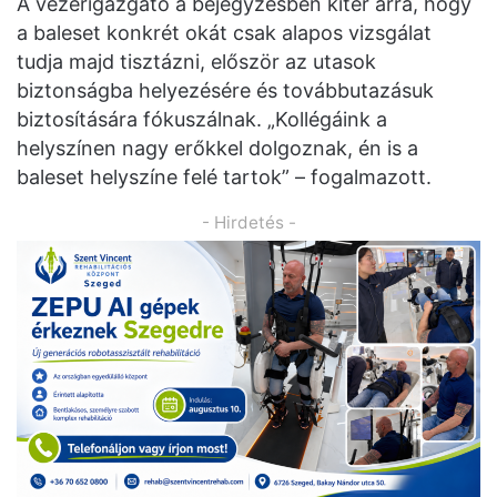
A vezérigazgató a bejegyzésben kitér arra, hogy
a baleset konkrét okát csak alapos vizsgálat
tudja majd tisztázni, először az utasok
biztonságba helyezésére és továbbutazásuk
biztosítására fókuszálnak. „Kollégáink a
helyszínen nagy erőkkel dolgoznak, én is a
baleset helyszíne felé tartok” – fogalmazott.
- Hirdetés -