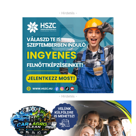
- Hirdetés -
- Hirdetés -