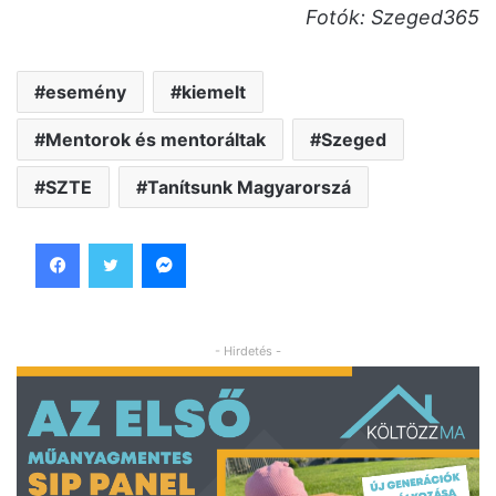
Fotók: Szeged365
esemény
kiemelt
Mentorok és mentoráltak
Szeged
SZTE
Tanítsunk Magyarorszá
Facebook
Twitter
Messenger
- Hirdetés -