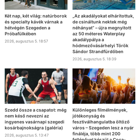
Két nap, két világ: natúrborok
„Az akadályokat elhárítottuk,
és specialty kávék várnak a
de csináltunk nektek még
hétvégén Szegeden a
néhányat” – újra megnyitott
Próbafülkében
az 50 méteres Waterplay
akadálypálya a
2026, augusztus 5. 18:57
hódmezővásárhelyi Török
Sándor Strandfürdőben
2026, augusztus 5. 18:39
Szedd össze a csapatot: még
Különleges filmélmények,
nem késő nevezni az
jótékonyság és
ingyenes vasárnapi szegedi
fesztiválhangulatba öltöző
kosárbajnokságra (galéria)
város – Szegeden lesz a nyár
fináléja, több mint 200
2026, augusztus 5. 13:47
fellépővel készül a Coca-