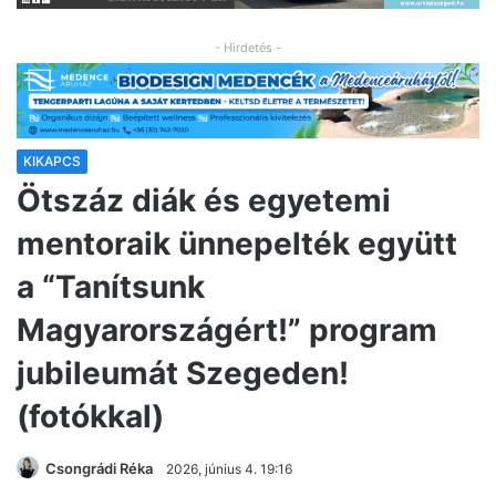
- Hirdetés -
KIKAPCS
Ötszáz diák és egyetemi
mentoraik ünnepelték együtt
a “Tanítsunk
Magyarországért!” program
jubileumát Szegeden!
(fotókkal)
Csongrádi Réka
2026, június 4. 19:16