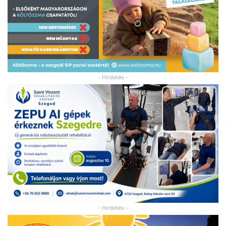
- Hirdetés -
- Hirdetés -