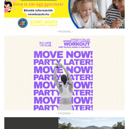
- Hirdetés -
- Hirdetés -