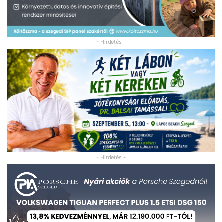
- Hirdetés -
- Hirdetés -