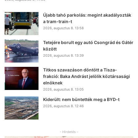
Újabb tahó parkolás: megint akadályozták
a tram-train-t
2026, augusztus 8. 13:58
Tetejére borult egy autó Csongrád és Gátér
között
2026, augusztus 8. 13:39
Titkos szavazáson döntött a Tisza-
frakció: Baka Andrást jelölik köztársasági
elnöknek
2026, augusztus 8. 13:05
Kiderült: nem büntették meg a BYD-t
2026, augusztus 8. 12:46
- Hirdetés -