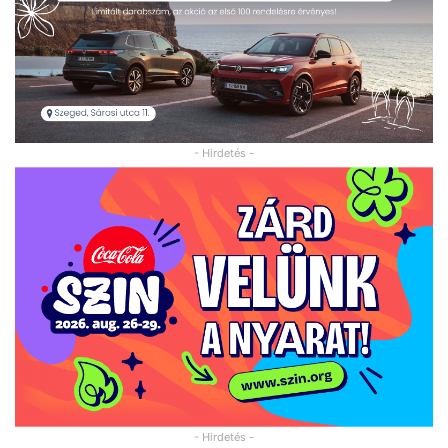
- Hirdetés -
- Hirdetés -