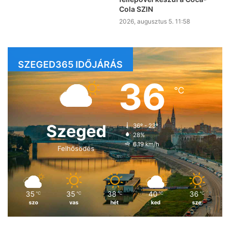
Cola SZIN
2026, augusztus 5. 11:58
SZEGED365 IDŐJÁRÁS
36
℃
Szeged
36º - 23º
28%
6.19 km/h
Felhősödés
35
35
38
40
36
℃
℃
℃
℃
℃
szo
vas
hét
ked
sze