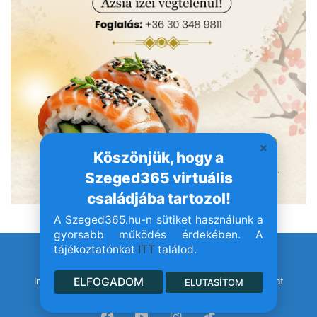
Köszönjük, hogy a
Szeged365 virtuális
családjába tartozol!
A Szeged365.hu-n sütiket használunk a
gyorsabb működés érdekében. A
tájékoztatónkat
ITT
találod.
© Szeged365.hu I Minden jog fenntartva!
ELFOGADOM
Impresszum
Adatvédelem
Jogvédelem
Médiaajánlat
ELUTASÍTOM
Facebook
YouTube
Instagram
TikTok