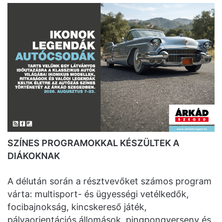
SZÍNES PROGRAMOKKAL KÉSZÜLTEK A
DIÁKOKNAK
A délután során a résztvevőket számos program
várta: multisport- és ügyességi vetélkedők,
focibajnokság, kincskereső játék,
pályaorientációs állomások, pingpongverseny és