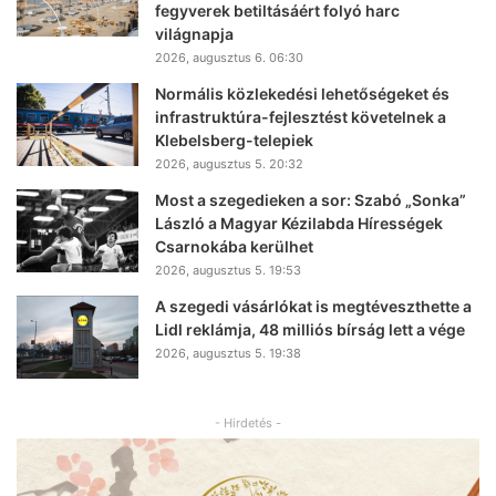
fegyverek betiltásáért folyó harc
világnapja
2026, augusztus 6. 06:30
Normális közlekedési lehetőségeket és
infrastruktúra-fejlesztést követelnek a
Klebelsberg-telepiek
2026, augusztus 5. 20:32
Most a szegedieken a sor: Szabó „Sonka”
László a Magyar Kézilabda Hírességek
Csarnokába kerülhet
2026, augusztus 5. 19:53
A szegedi vásárlókat is megtéveszthette a
Lidl reklámja, 48 milliós bírság lett a vége
2026, augusztus 5. 19:38
- Hirdetés -