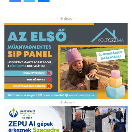
- Hirdetés -
- Hirdetés -