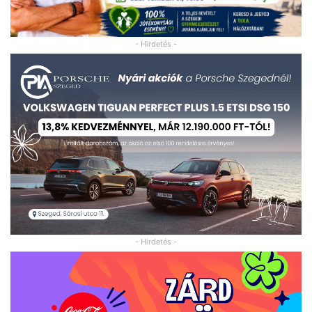
- Hirdetés -
- Hirdetés -