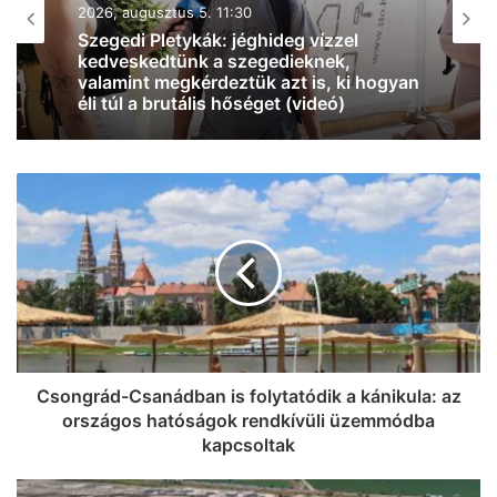
2026, augusztus 5. 07:37
“Tud időzíteni” – megszületett
Szabados Ági első gyermeke
Csongrád-Csanádban is folytatódik a kánikula: az
országos hatóságok rendkívüli üzemmódba
kapcsoltak