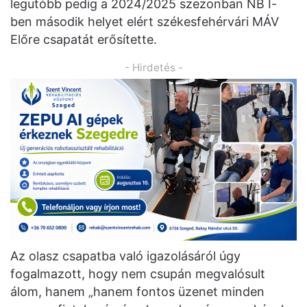
legutóbb pedig a 2024/2025 szezonban NB I-
ben második helyet elért székesfehérvári MÁV
Előre csapatát erősítette.
- Hirdetés -
Az olasz csapatba való igazolásáról úgy
fogalmazott, hogy nem csupán megvalósult
álom, hanem „hanem fontos üzenet minden