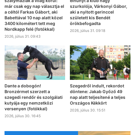
szatymaziak a világ körül:
elhunyt a klub nagy
már csak egy nap választja el
szurkolója, Várkonyi Gábor,
a céltól Farkas Gábort, aki
aki a nyitott gerinccel
Babettával 10 nap alatt közel
született kis Bendét
3400 kilométert tett meg
örökbefogadta
Nordkapp felé (fotókkal)
2026, július 31. 09:18
2026, július 31. 09:43
Dante a dobogón!
Szegedről indult, rekordot
Bronzérmet szerzett a
döntene: Jakab Győző 49
szegedi rendőr és szolgálati
nap alatt teljesítené a teljes
kutyája egy nemzetközi
Országos Kékkört
versenyen (fotókkal)
2026, július 30. 15:51
2026, július 30. 16:45