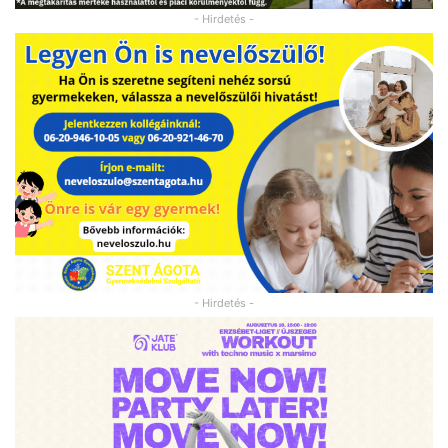
- Hirdetés -
- Hirdetés -