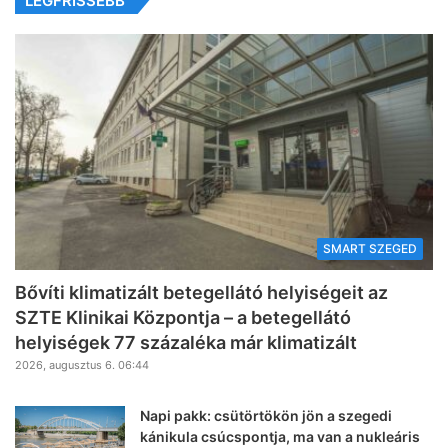
LEGFRISSEBB
SMART SZEGED
Bővíti klimatizált betegellátó helyiségeit az
SZTE Klinikai Központja – a betegellátó
helyiségek 77 százaléka már klimatizált
2026, augusztus 6. 06:44
Napi pakk: csütörtökön jön a szegedi
kánikula csúcspontja, ma van a nukleáris