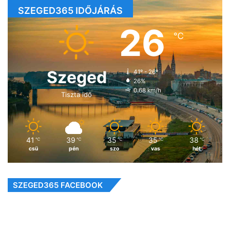
SZEGED365 IDŐJÁRÁS
26
℃
Szeged
41º - 26º
26%
0.68 km/h
Tiszta idő
41
39
35
35
38
℃
℃
℃
℃
℃
csü
pén
szo
vas
hét
SZEGED365 FACEBOOK