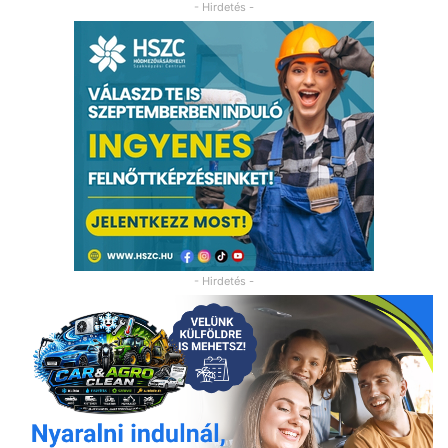
- Hirdetés -
- Hirdetés -