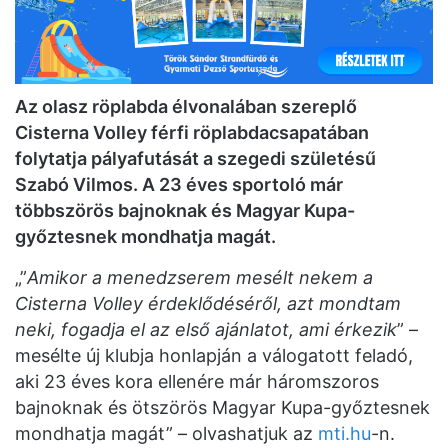
Az olasz röplabda élvonalában szereplő
Cisterna Volley férfi röplabdacsapatában
folytatja pályafutását a szegedi születésű
Szabó Vilmos. A 23 éves sportoló már
többszörös bajnoknak és Magyar Kupa-
győztesnek mondhatja magát.
„”
Amikor a menedzserem mesélt nekem a
Cisterna Volley érdeklődéséről, azt mondtam
neki, fogadja el az első ajánlatot, ami érkezik
” –
mesélte új klubja honlapján a válogatott feladó,
aki 23 éves kora ellenére már háromszoros
bajnoknak és ötszörös Magyar Kupa-győztesnek
mondhatja magát” – olvashatjuk az
mti.hu
-n.