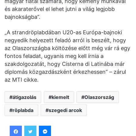
magyar fiatal számára, hogy kemény munkával
és akaraterővel el lehet jutni a világ legjobb
bajnokságba”.
„A strandröplabdában U20-as Európa-bajnoki
negyedik helyezett feladó arról is beszélt, hogy
az Olaszországba költözése előtt még vár rá egy
fontos feladat, ugyanis meg kell írnia a
szakdolgozatát, hogy Cisterna di Latinába már
diplomás közgazdászként érkezhessen” – zárul
az MTI cikke.
átigazolás
kiemelt
Olaszország
röplabda
szegedi arcok
Facebook
Twitter
Messenger