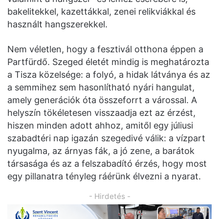
bakelitekkel, kazettákkal, zenei relikviákkal és
használt hangszerekkel.
Nem véletlen, hogy a fesztivál otthona éppen a
Partfürdő. Szeged életét mindig is meghatározta
a Tisza közelsége: a folyó, a hidak látványa és az
a semmihez sem hasonlítható nyári hangulat,
amely generációk óta összeforrt a várossal. A
helyszín tökéletesen visszaadja ezt az érzést,
hiszen minden adott ahhoz, amitől egy júliusi
szabadtéri nap igazán szegedivé válik: a vízpart
nyugalma, az árnyas fák, a jó zene, a barátok
társasága és az a felszabadító érzés, hogy most
egy pillanatra tényleg ráérünk élvezni a nyarat.
- Hirdetés -