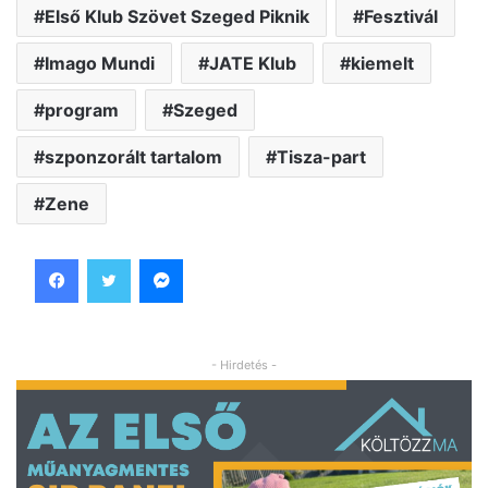
Első Klub Szövet Szeged Piknik
Fesztivál
Imago Mundi
JATE Klub
kiemelt
program
Szeged
szponzorált tartalom
Tisza-part
Zene
Facebook
Twitter
Messenger
- Hirdetés -