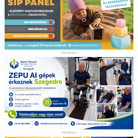
- Hirdetés -
- Hirdetés -