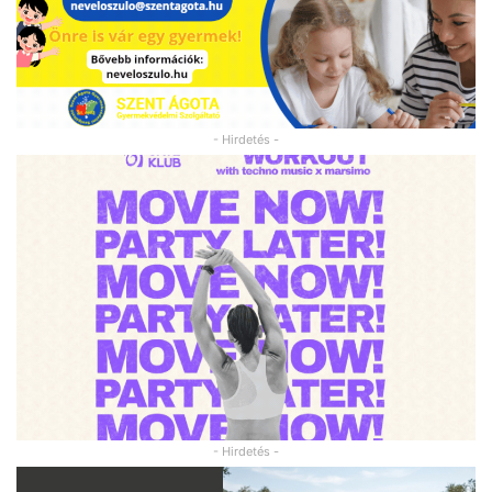
- Hirdetés -
- Hirdetés -