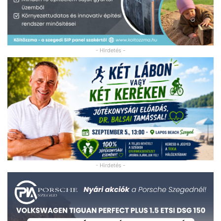
- Hirdetés -
- Hirdetés -