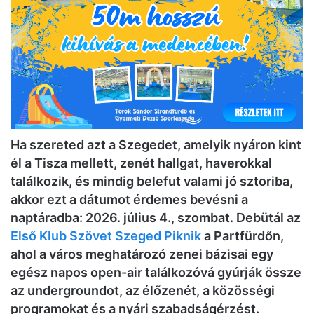
Ha szereted azt a Szegedet, amelyik nyáron kint
él a Tisza mellett, zenét hallgat, haverokkal
találkozik, és mindig belefut valami jó sztoriba,
akkor ezt a dátumot érdemes bevésni a
naptáradba: 2026. július 4., szombat. Debütál az
Első Klub Szövet Szeged Piknik
a Partfürdőn,
ahol a város meghatározó zenei bázisai egy
egész napos open-air találkozóvá gyúrják össze
az undergroundot, az élőzenét, a közösségi
programokat és a nyári szabadságérzést.