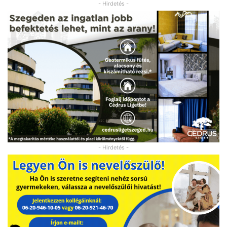
- Hirdetés -
- Hirdetés -