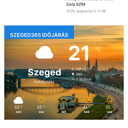
Cola SZIN
2026, augusztus 5. 11:58
SZEGED365 IDŐJÁRÁS
21
℃
Szeged
33º - 21º
68%
5.35 km/h
Felhősödés
33
35
38
41
35
℃
℃
℃
℃
℃
szo
vas
hét
ked
sze