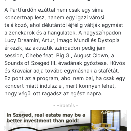
A Partfürdőn ezúttal nem csak egy sima
koncertnap lesz, hanem egy igazi városi
találkozó, ahol délutántól éjfélig váltják egymást
a zenekarok és a hangulatok. A nagyszínpadon
Lucy Dreamin’, Artur, Imago Mundi és Dystopia
érkezik, az akusztik színpadon pedig jam
session, Chebe feat. Big G., August Clown, a
Sounds of Szeged III. évadának győztese, Hűvös
és Kravaiar adja tovább egymásnak a stafétát.
Ez pont az a program, ahol nem baj, ha csak egy
koncert miatt indulsz el, mert könnyen lehet,
hogy végül ott ragadsz az egész napra.
- Hirdetés -