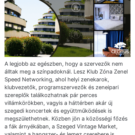
A legjobb az egészben, hogy a szervezők nem
álltak meg a színpadoknál. Lesz Klub Zóna Zenel
Speed Networking, ahol helyi zenekarok,
klubvezetők, programszervezők és zeneipari
szereplők találkozhatnak pár perces
villámkörökben, vagyis a háttérben akár új
szegedi koncertek és együttműködések is
megszülethetnek. Közben jön a közösségi főzés
a fák árnyékában, a Szeged Vintage Market,
valamint a hangszer- és lemez cserebere is,