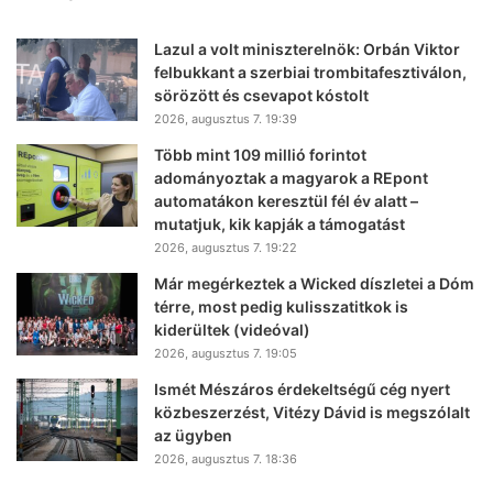
Lazul a volt miniszterelnök: Orbán Viktor
felbukkant a szerbiai trombitafesztiválon,
sörözött és csevapot kóstolt
2026, augusztus 7. 19:39
Több mint 109 millió forintot
adományoztak a magyarok a REpont
automatákon keresztül fél év alatt –
mutatjuk, kik kapják a támogatást
2026, augusztus 7. 19:22
Már megérkeztek a Wicked díszletei a Dóm
térre, most pedig kulisszatitkok is
kiderültek (videóval)
2026, augusztus 7. 19:05
Ismét Mészáros érdekeltségű cég nyert
közbeszerzést, Vitézy Dávid is megszólalt
az ügyben
2026, augusztus 7. 18:36