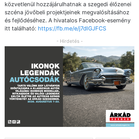
közvetlenül hozzájárulhatnak a szegedi élőzenei
szcéna jövőbeli projektjeinek megvalósításához
és fejlődéséhez. A hivatalos Facebook-esemény
itt található:
https://fb.me/e/j7dIGJFCS
- Hirdetés -