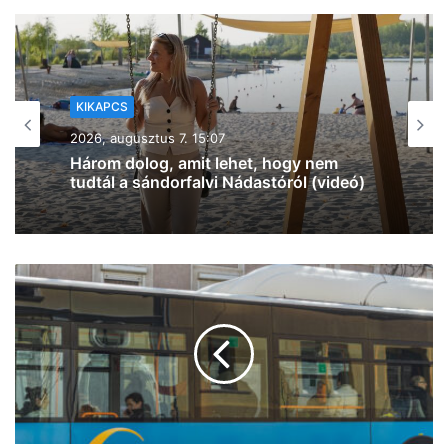
KIKAPCS
2026, augusztus 7. 12:27
Na, ez mennyire király már: 60 SZIN-
jegyet VIP-re húz fel a Coca-Cola
Szegeden!