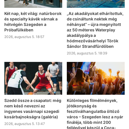
Két nap, két világ: natúrborok
„Az akadályokat elhárítottuk,
és specialty kávék várnak a
de csináltunk nektek még
hétvégén Szegeden a
néhányat” – újra megnyitott
Próbafülkében
az 50 méteres Waterplay
akadálypálya a
2026, augusztus 5. 18:57
hódmezővásárhelyi Török
Sándor Strandfürdőben
2026, augusztus 5. 18:39
Szedd össze a csapatot: még
Különleges filmélmények,
nem késő nevezni az
jótékonyság és
ingyenes vasárnapi szegedi
fesztiválhangulatba öltöző
kosárbajnokságra (galéria)
város – Szegeden lesz a nyár
fináléja, több mint 200
2026, augusztus 5. 13:47
fellépővel készül a Coca-