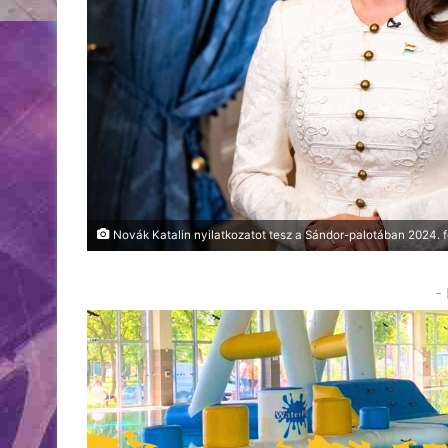
Novák Katalin nyilatkozatot tesz a Sándor-palotában 2024. f
-