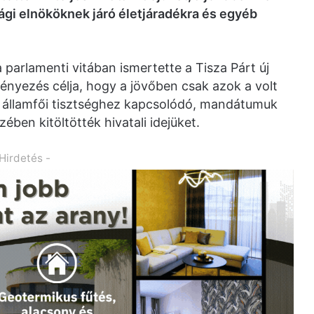
ági elnököknek járó életjáradékra és egyéb
 parlamenti vitában ismertette a Tisza Párt új
nyezés célja, hogy a jövőben csak azok a volt
 államfői tisztséghez kapcsolódó, mandátumuk
zében kitöltötték hivatali idejüket.
 Hirdetés -