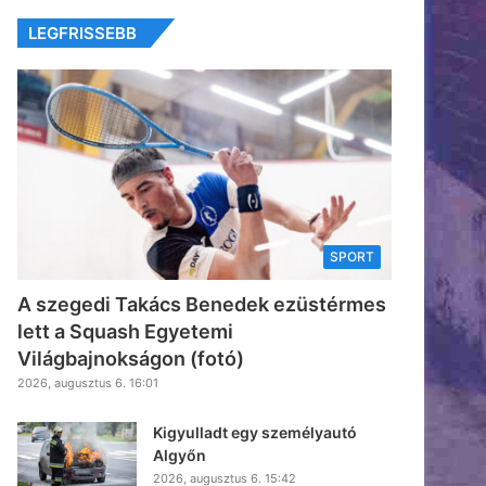
LEGFRISSEBB
SPORT
A szegedi Takács Benedek ezüstérmes
lett a Squash Egyetemi
Világbajnokságon (fotó)
2026, augusztus 6. 16:01
Kigyulladt egy személyautó
Algyőn
2026, augusztus 6. 15:42