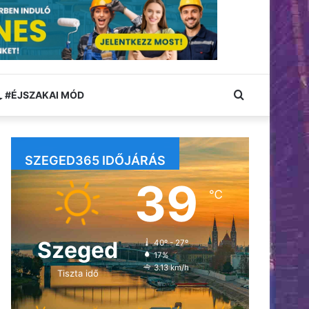
Keresés:
#ÉJSZAKAI MÓD
SZEGED365 IDŐJÁRÁS
39
℃
Szeged
40º - 27º
17%
3.13 km/h
Tiszta idő