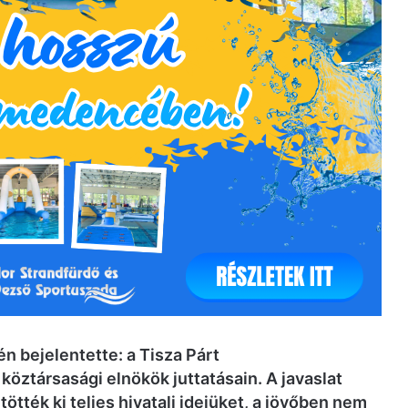
n bejelentette: a Tisza Párt
köztársasági elnökök juttatásain. A javaslat
ötték ki teljes hivatali idejüket, a jövőben nem