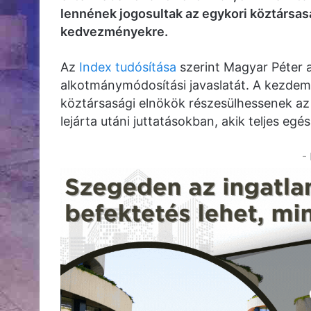
lennének jogosultak az egykori köztársas
kedvezményekre.
Az
Index tudósítása
szerint Magyar Péter a
alkotmánymódosítási javaslatát. A kezdemé
köztársasági elnökök részesülhessenek az
lejárta utáni juttatásokban, akik teljes egés
-