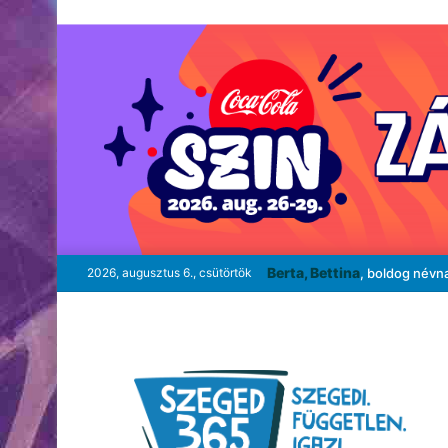
Berta, Bettina
2026, augusztus 6., csütörtök
, boldog névn