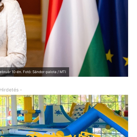
ebruár 10-én. Fotó: Sándor-palota / MTI
 Hirdetés -