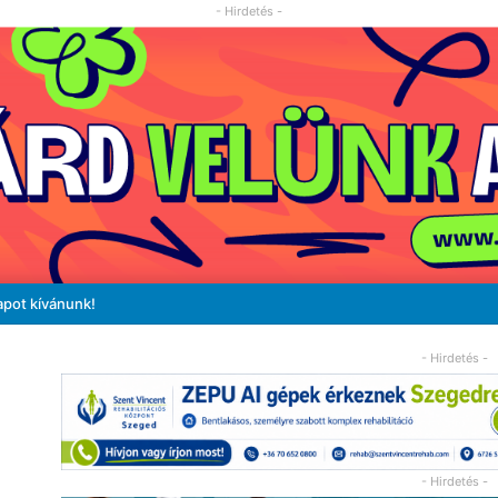
- Hirdetés -
apot kívánunk!
- Hirdetés -
- Hirdetés -