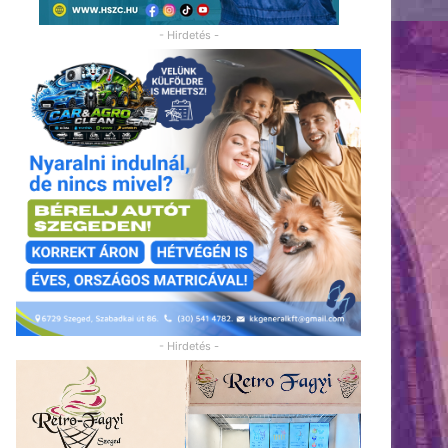
- Hirdetés -
- Hirdetés -