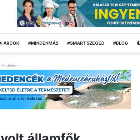
I ARCOK
#MINDENMÁS
#SMART SZEGED
#BLOG
- Hirdetés -
 volt államfők