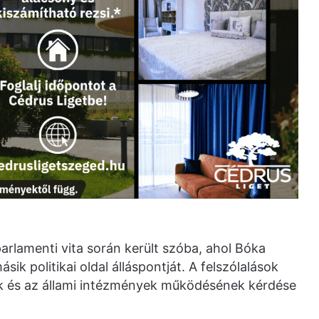
parlamenti vita során került szóba, ahol Bóka
sik politikai oldal álláspontját. A felszólalások
 és az állami intézmények működésének kérdése