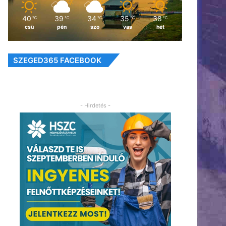
40
39
34
35
38
℃
℃
℃
℃
℃
csü
pén
szo
vas
hét
SZEGED365 FACEBOOK
- Hirdetés -