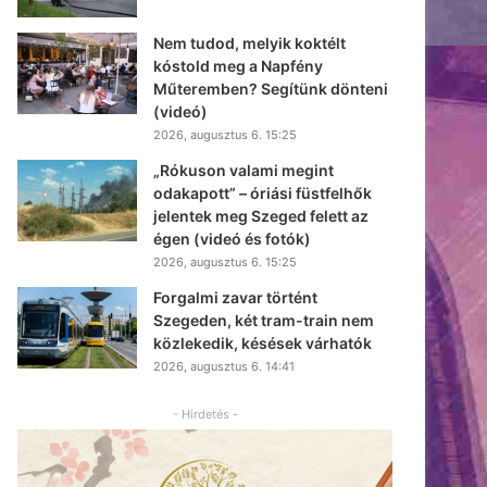
Nem tudod, melyik koktélt
kóstold meg a Napfény
Műteremben? Segítünk dönteni
(videó)
2026, augusztus 6. 15:25
„Rókuson valami megint
odakapott” – óriási füstfelhők
jelentek meg Szeged felett az
égen (videó és fotók)
2026, augusztus 6. 15:25
Forgalmi zavar történt
Szegeden, két tram-train nem
közlekedik, késések várhatók
2026, augusztus 6. 14:41
- Hirdetés -