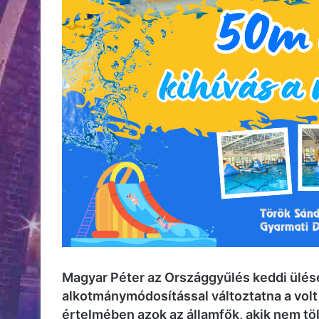
Magyar Péter az Országgyűlés keddi ülésé
alkotmánymódosítással változtatna a volt 
értelmében azok az államfők, akik nem tölt