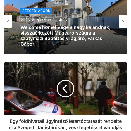
SZEGEDI ARCOK
2026, augusztus 5. 11:30
Szegedi Pletykák: jéghideg vízzel
kedveskedtünk a szegedieknek,
valamint megkérdeztük azt is, ki hogyan
éli túl a brutális hőséget (videó)
Egy földhivatali ügyintéző letartóztatását rendelte
el a Szegedi Járásbíróság, vesztegetéssel vádolják