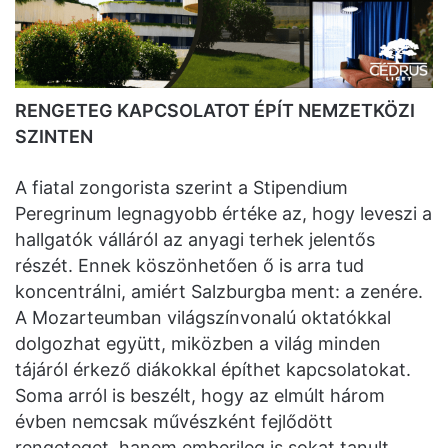
RENGETEG KAPCSOLATOT ÉPÍT NEMZETKÖZI
SZINTEN
A fiatal zongorista szerint a Stipendium
Peregrinum legnagyobb értéke az, hogy leveszi a
hallgatók válláról az anyagi terhek jelentős
részét. Ennek köszönhetően ő is arra tud
koncentrálni, amiért Salzburgba ment: a zenére.
A Mozarteumban világszínvonalú oktatókkal
dolgozhat együtt, miközben a világ minden
tájáról érkező diákokkal építhet kapcsolatokat.
Soma arról is beszélt, hogy az elmúlt három
évben nemcsak művészként fejlődött
rengeteget, hanem emberileg is sokat tanult.