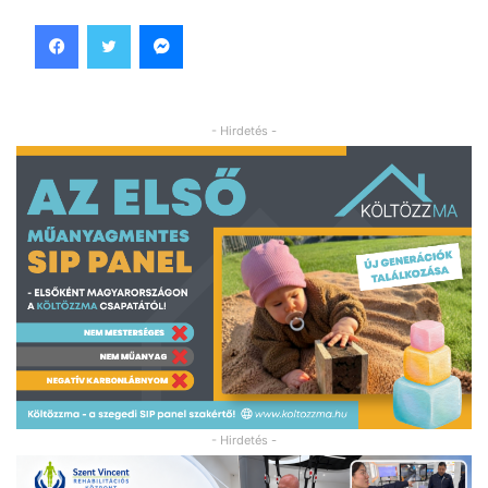
Facebook
Twitter
Messenger
- Hirdetés -
- Hirdetés -