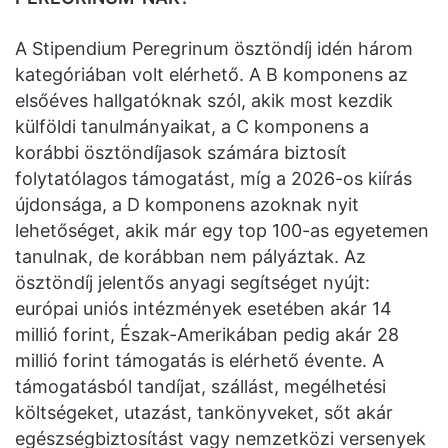
A Stipendium Peregrinum ösztöndíj idén három
kategóriában volt elérhető. A B komponens az
elsőéves hallgatóknak szól, akik most kezdik
külföldi tanulmányaikat, a C komponens a
korábbi ösztöndíjasok számára biztosít
folytatólagos támogatást, míg a 2026-os kiírás
újdonsága, a D komponens azoknak nyit
lehetőséget, akik már egy top 100-as egyetemen
tanulnak, de korábban nem pályáztak. Az
ösztöndíj jelentős anyagi segítséget nyújt:
európai uniós intézmények esetében akár 14
millió forint, Észak-Amerikában pedig akár 28
millió forint támogatás is elérhető évente. A
támogatásból tandíjat, szállást, megélhetési
költségeket, utazást, tankönyveket, sőt akár
egészségbiztosítást vagy nemzetközi versenyek