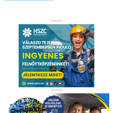
- Hirdetés -
- Hirdetés -