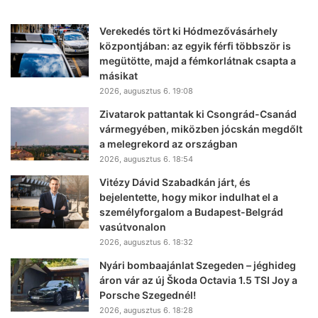
Verekedés tört ki Hódmezővásárhely
központjában: az egyik férfi többször is
megütötte, majd a fémkorlátnak csapta a
másikat
2026, augusztus 6. 19:08
Zivatarok pattantak ki Csongrád-Csanád
vármegyében, miközben jócskán megdőlt
a melegrekord az országban
2026, augusztus 6. 18:54
Vitézy Dávid Szabadkán járt, és
bejelentette, hogy mikor indulhat el a
személyforgalom a Budapest-Belgrád
vasútvonalon
2026, augusztus 6. 18:32
Nyári bombaajánlat Szegeden – jéghideg
áron vár az új Škoda Octavia 1.5 TSI Joy a
Porsche Szegednél!
2026, augusztus 6. 18:28