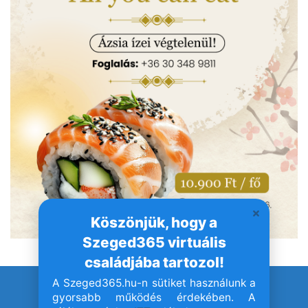
Köszönjük, hogy a
Szeged365 virtuális
családjába tartozol!
A Szeged365.hu-n sütiket használunk a
© Szeged365.hu I Minden jog fenntartva!
gyorsabb működés érdekében. A