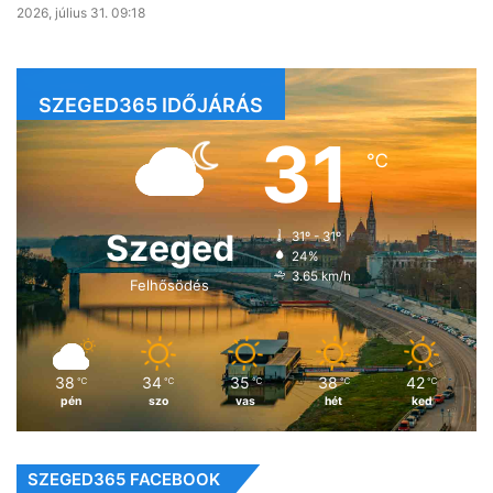
2026, július 31. 09:18
SZEGED365 IDŐJÁRÁS
31
℃
Szeged
31º - 31º
24%
3.65 km/h
Felhősödés
38
34
35
38
42
℃
℃
℃
℃
℃
pén
szo
vas
hét
ked
SZEGED365 FACEBOOK