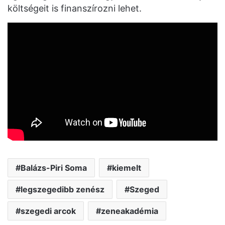
költségeit is finanszírozni lehet.
Balázs-Piri Soma
kiemelt
legszegedibb zenész
Szeged
szegedi arcok
zeneakadémia