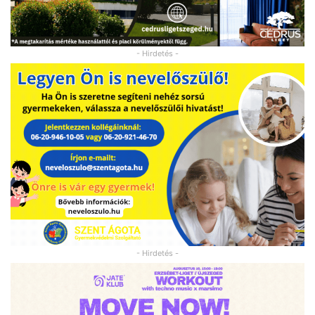
- Hirdetés -
- Hirdetés -