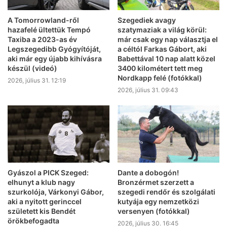
A Tomorrowland-ről
Szegediek avagy
hazafelé ültettük Tempó
szatymaziak a világ körül:
Taxiba a 2023-as év
már csak egy nap választja el
Legszegedibb Gyógyítóját,
a céltól Farkas Gábort, aki
aki már egy újabb kihívásra
Babettával 10 nap alatt közel
készül (videó)
3400 kilométert tett meg
Nordkapp felé (fotókkal)
2026, július 31. 12:19
2026, július 31. 09:43
Gyászol a PICK Szeged:
Dante a dobogón!
elhunyt a klub nagy
Bronzérmet szerzett a
szurkolója, Várkonyi Gábor,
szegedi rendőr és szolgálati
aki a nyitott gerinccel
kutyája egy nemzetközi
született kis Bendét
versenyen (fotókkal)
örökbefogadta
2026, július 30. 16:45