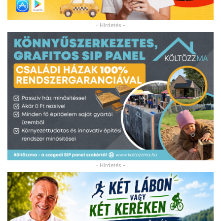
- Hirdetés -
- Hirdetés -