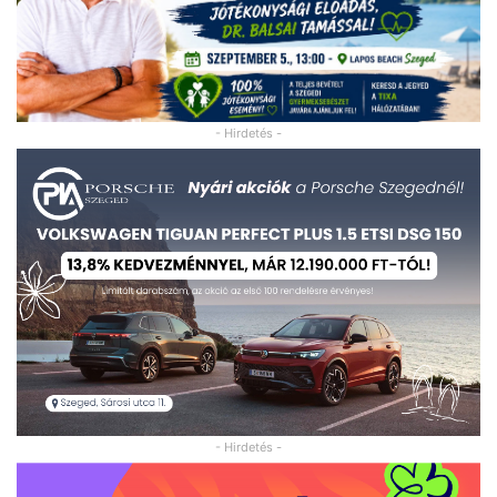
- Hirdetés -
- Hirdetés -