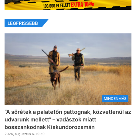
LEGFRISSEBB
MINDENMÁS
“A sörétek a palatetőn pattognak, közvetlenül az
udvarunk mellett” – vadászok miatt
bosszankodnak Kiskundorozsmán
2026, augusztus 6. 19:50