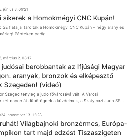
, június 8. 09:21
i sikerek a Homokmégyi CNC Kupán!
 SE fiataljai taroltak a Homokmégyi CNC Kupán – négy arany és
mérleg! Pénteken pedig…
, március 2. 08:17
judósai berobbantak az Ifjúsági Magyar
on: aranyak, bronzok és elképesztő
 Szegeden! (videó)
or Szeged tényleg a judo fővárosává vált! A Városi
n két napon át dübörögnek a küzdelmek, a Szatymazi Judo SE…
024, november 13. 12:28
 ruhát! Világbajnoki bronzérmes, Európa-
impikon tart majd edzést Tiszaszigeten