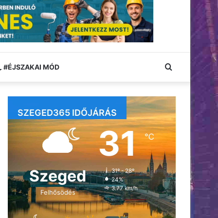
Keresés:
#ÉJSZAKAI MÓD
SZEGED365 IDŐJÁRÁS
31
℃
Szeged
31º - 28º
24%
3.77 km/h
Felhősödés