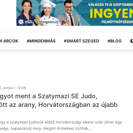
I ARCOK
#MINDENMÁS
#SMART SZEGED
#BLOG
, június 1. 12:06
gyot ment a Szatymazi SE Judo,
ött az arany, Horvátországban az újabb
ogy a szatymazi judósok előző horvátországi sikere után jöhet egy
vége, kapaszkodj meg: megint érmekkel szóltak…