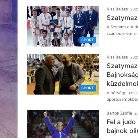
Kiss Balázs
2025
Szatymaz
A Szatymaz Judo
számos érem a 
SPORT
Kiss Balázs
2025
Szatymaz 
Bajnokság
küzdelmek
SPORT
A hétvége, amik
Sportcsarnokba
Bartok Zsófia
2
Fel a judo
bajnok ol