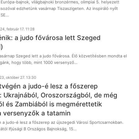
Európa-bajnok, világbajnoki bronzérmes, olimpiai 5. helyezett
sozóval edzhetünk vasárnap Tiszaszigeten. Az inspiráló nyílt
a SE…
24, február 17. 11:28
nik: a judo fővárosa lett Szeged
l)
sárnap Szeged lett a judo fővárosa. Élő közvetítésben mondta el
légánk, hogy több, mint 1000 versenyző…
23, október 27. 13:30
tvégén a judo-é lesz a főszerep
 Ukrajnából, Oroszországból, de még
l és Zambiából is megmérettetik
 versenyzők a tatamin
 a judo-é lesz a főszerep az újszegedi Városi Sportcsarnokban.
ától Ifjúsági B Országos Bajnokság, 15…