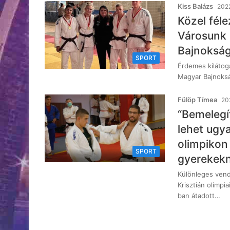
Kiss Balázs
2022
Közel fél
Városunk 
Bajnoksá
SPORT
Érdemes kilátog
Magyar Bajnoksá
Fülöp Tímea
20
“Bemelegí
lehet ugya
olimpikon
SPORT
gyerekek
Különleges vend
Krisztián olimpi
ban átadott…