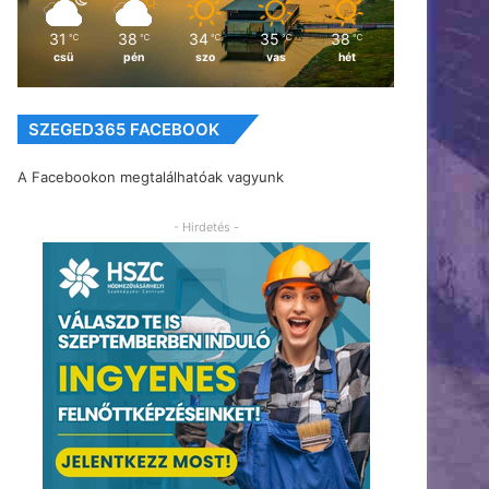
31
38
34
35
38
℃
℃
℃
℃
℃
csü
pén
szo
vas
hét
SZEGED365 FACEBOOK
A Facebookon megtalálhatóak vagyunk
- Hirdetés -