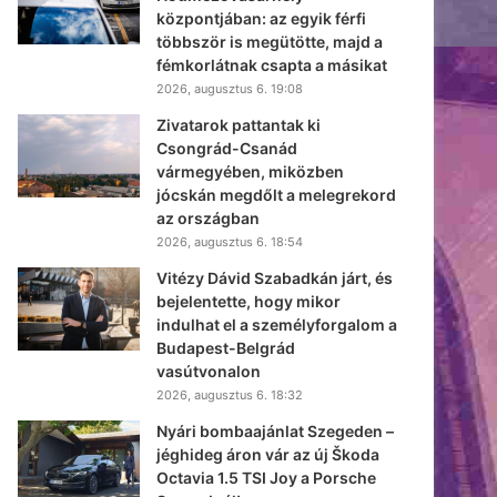
központjában: az egyik férfi
többször is megütötte, majd a
fémkorlátnak csapta a másikat
2026, augusztus 6. 19:08
Zivatarok pattantak ki
Csongrád-Csanád
vármegyében, miközben
jócskán megdőlt a melegrekord
az országban
2026, augusztus 6. 18:54
Vitézy Dávid Szabadkán járt, és
bejelentette, hogy mikor
indulhat el a személyforgalom a
Budapest-Belgrád
vasútvonalon
2026, augusztus 6. 18:32
Nyári bombaajánlat Szegeden –
jéghideg áron vár az új Škoda
Octavia 1.5 TSI Joy a Porsche