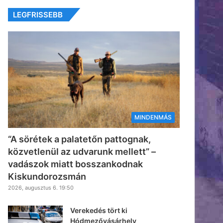
LEGFRISSEBB
MINDENMÁS
“A sörétek a palatetőn pattognak,
közvetlenül az udvarunk mellett” –
vadászok miatt bosszankodnak
Kiskundorozsmán
2026, augusztus 6. 19:50
Verekedés tört ki
Hódmezővásárhely