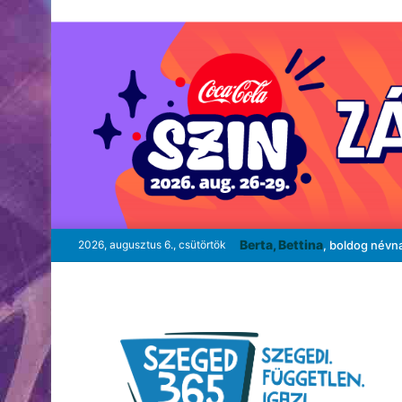
Berta, Bettina
2026, augusztus 6., csütörtök
, boldog névn