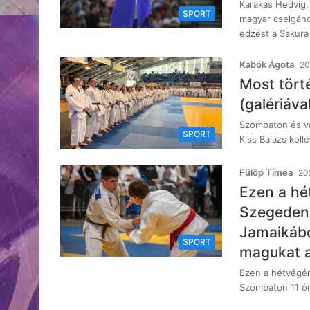
Karakas Hedvig, 
SPORT
magyar cselgánc
edzést a Sakur
Kabók Ágota
20
Most törté
(galériáva
Szombaton és va
SPORT
Kiss Balázs kol
Fülöp Tímea
20
Ezen a hé
Szegeden:
Jamaikábó
SPORT
magukat a
Ezen a hétvégén
Szombaton 11 ór