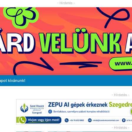
- Hirdetés -
apot kívánunk!
- Hirdetés -
- Hirdetés -