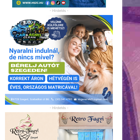
- Hirdetés -
- Hirdetés -