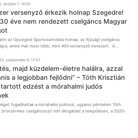
, október 7. 16:50
ezer versenyző érkezik holnap Szegedre!
30 éve nem rendezett cselgáncs Magyar
got
atni az Újszegedi Sportcsarnokba holnap, az ifjúsági cselgáncs
gra, amire már most több, mint 400 versenyző nevezett. A…
22, szeptember 9. 17:47
tés, majd küzdelem-életre halálra, azzal
nis a legjobban fejlődni” – Tóth Krisztián
 tartott edzést a mórahalmi judós
nek
éget fogadhattak a mórahalmi judósok, ugyanis pénteken Tóth
ai bronzérmes cselgáncsozó tett látogatást a településen, a 2020-