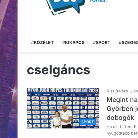
#KÖZÉLET
#KIKAPCS
#SPORT
#SZEGED
cselgáncs
Kiss Balázs
2026
Megint na
Győrben j
dobogók
SPORT
Ha azt hitted, h
nyugodtabb hét