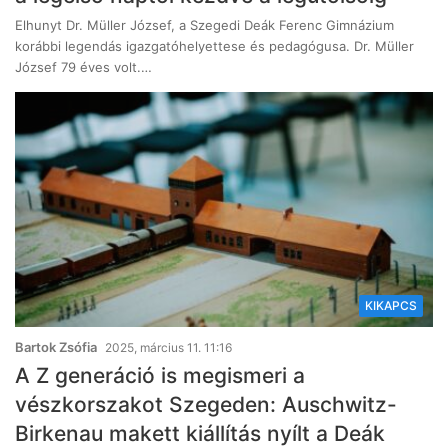
Elhunyt Dr. Müller József, a Szegedi Deák Ferenc Gimnázium
korábbi legendás igazgatóhelyettese és pedagógusa. Dr. Müller
József 79 éves volt.…
KIKAPCS
Bartok Zsófia
2025, március 11. 11:16
A Z generáció is megismeri a
vészkorszakot Szegeden: Auschwitz-
Birkenau makett kiállítás nyílt a Deák