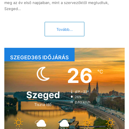
meg az év első napjaiban, mint a szervezőktől megtudtuk,
Szeged…
Tovább...
SZEGED365 IDŐJÁRÁS
26
℃
Szeged
41º - 23º
26%
2.63 km/h
Tiszta idő