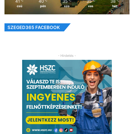
41
40
35
35
38
℃
℃
℃
℃
℃
csü
pén
szo
vas
hét
SZEGED365 FACEBOOK
- Hirdetés -