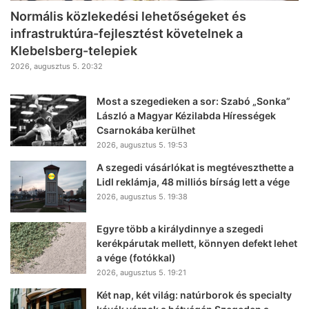
Normális közlekedési lehetőségeket és
infrastruktúra-fejlesztést követelnek a
Klebelsberg-telepiek
2026, augusztus 5. 20:32
Most a szegedieken a sor: Szabó „Sonka”
László a Magyar Kézilabda Hírességek
Csarnokába kerülhet
2026, augusztus 5. 19:53
A szegedi vásárlókat is megtéveszthette a
Lidl reklámja, 48 milliós bírság lett a vége
2026, augusztus 5. 19:38
Egyre több a királydinnye a szegedi
kerékpárutak mellett, könnyen defekt lehet
a vége (fotókkal)
2026, augusztus 5. 19:21
Két nap, két világ: natúrborok és specialty