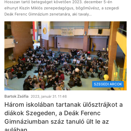
Hosszan tartó betegséget követően 2023. december 5-én
elhunyt Kiszin Miklós zenepedagógus, bőgőművész, a szegedi
Deák Ferenc Gimnázium zenetanára, aki tavaly…
SZEGEDI ARCOK
Bartok Zsófia
2023, január 31. 11:46
Három iskolában tartanak ülősztrájkot a
diákok Szegeden, a Deák Ferenc
Gimnáziumban száz tanuló ült le az
aulában