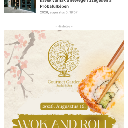
kávék várnak a hétvégén Szegeden a
Próbafülkében
2026, augusztus 5. 18:57
- Hirdetés -