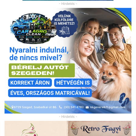
- Hirdetés -
- Hirdetés -