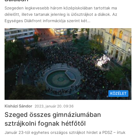
Szegeden legkevesebb három középiskolában tartottak ma
délelőtt, illetve tartanak jelenleg is ülősztrájkot a diákok. Az
Egységes Diákfront információja szerint két…
KÖZÉLET
Kisházi Sándor
2023, január 20. 09:36
Szeged összes gimnáziumában
sztrájkolni fognak hétfőtől
Január 23-tól egyhetes országos sztrájkot hirdet a PDSZ – írtuk