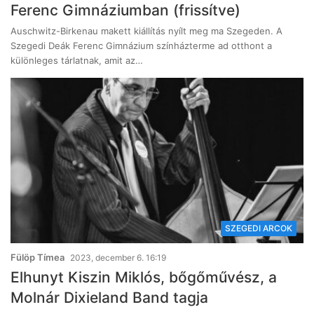
Ferenc Gimnáziumban (frissítve)
Auschwitz-Birkenau makett kiállítás nyílt meg ma Szegeden. A
Szegedi Deák Ferenc Gimnázium színházterme ad otthont a
különleges tárlatnak, amit az…
SZEGEDI ARCOK
Fülöp Tímea
2023, december 6. 16:19
Elhunyt Kiszin Miklós, bőgőművész, a
Molnár Dixieland Band tagja