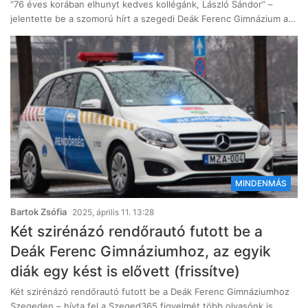
“76 éves korában elhunyt kedves kollégánk, László Sándor” –
jelentette be a szomorú hírt a szegedi Deák Ferenc Gimnázium a…
MINDENMÁS
Bartok Zsófia
2025, április 11. 13:28
Két szirénázó rendőrautó futott be a
Deák Ferenc Gimnáziumhoz, az egyik
diák egy kést is elővett (frissítve)
Két szirénázó rendőrautó futott be a Deák Ferenc Gimnáziumhoz
Szegeden – hívta fel a Szeged365 figyelmét több olvasónk is.