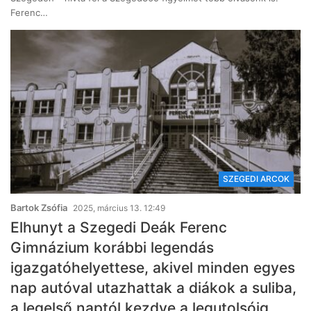
Ferenc…
SZEGEDI ARCOK
Bartok Zsófia
2025, március 13. 12:49
Elhunyt a Szegedi Deák Ferenc
Gimnázium korábbi legendás
igazgatóhelyettese, akivel minden egyes
nap autóval utazhattak a diákok a suliba,
a legelső naptól kezdve a legutolsóig