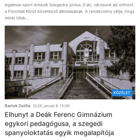
Izgalmas sport érkezik Szegedre június 3-án, városunk ad otthont
a Floorball Körút következő állomásának. A rendezvény célja, hogy
minél több…
KÖZÉLET
Bartok Zsófia
2026, január 8. 15:08
Elhunyt a Deák Ferenc Gimnázium
egykori pedagógusa, a szegedi
spanyoloktatás egyik megalapítója