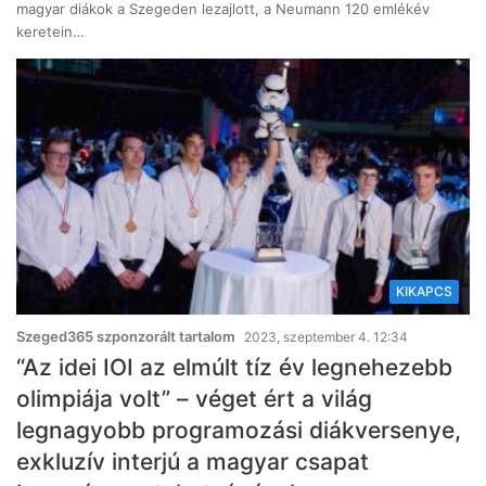
magyar diákok a Szegeden lezajlott, a Neumann 120 emlékév
keretein…
KIKAPCS
Szeged365 szponzorált tartalom
2023, szeptember 4. 12:34
“Az idei IOI az elmúlt tíz év legnehezebb
olimpiája volt” – véget ért a világ
legnagyobb programozási diákversenye,
exkluzív interjú a magyar csapat