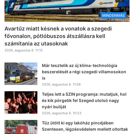
MINDENMÁS
Avartűz miatt késnek a vonatok a szegedi
fővonalon, pótlóbuszos átszállásra kell
számítania az utasoknak
2026, augusztus 6. 11:15
Már tesztelik az új klíma-technológia
beszerelését a régi szegedi villamosokon
is
2026, augusztus 6. 11:06
Teljes lett a SZIN programja: mutatjuk, hol
és kik pörgetik fel Szeged utolsó nagy
nyári buliját
2026, augusztus 6. 10:53
Tűz ütött ki egy lakóház pincéjében
Szentesen, légzésvédelem mellett oltottak