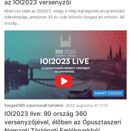
az IOI2023 versenyzői
Kedd óta zajlik az IOI2023, avagy a világ legnagyobb programozási
diákolimpiája, amelynek 35 év után először Szeged ad otthont. 90
ország…
SMART SZEGED
Szeged365 szponzorált tartalom
2023, augusztus 31. 17:01
IOI2023 live: 90 ország 360
versenyzőjével, élőben az Ópusztaszeri
Nemzeti Történeti Emlékparkból