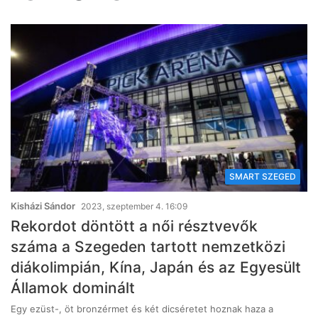
SMART SZEGED
Kisházi Sándor
2023, szeptember 4. 16:09
Rekordot döntött a női résztvevők
száma a Szegeden tartott nemzetközi
diákolimpián, Kína, Japán és az Egyesült
Államok dominált
Egy ezüst-, öt bronzérmet és két dicséretet hoznak haza a