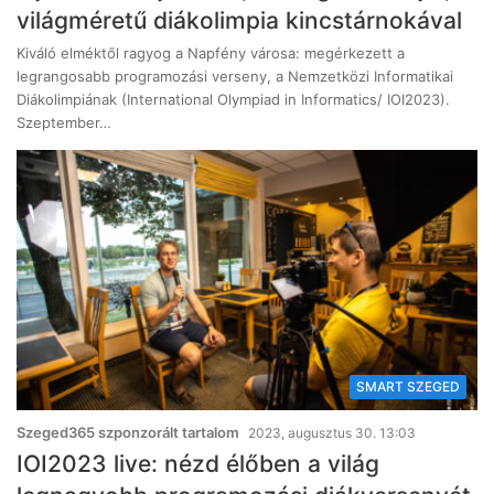
világméretű diákolimpia kincstárnokával
Kiváló elméktől ragyog a Napfény városa: megérkezett a
legrangosabb programozási verseny, a Nemzetközi Informatikai
Diákolimpiának (International Olympiad in Informatics/ IOI2023).
Szeptember…
SMART SZEGED
Szeged365 szponzorált tartalom
2023, augusztus 30. 13:03
IOI2023 live: nézd élőben a világ