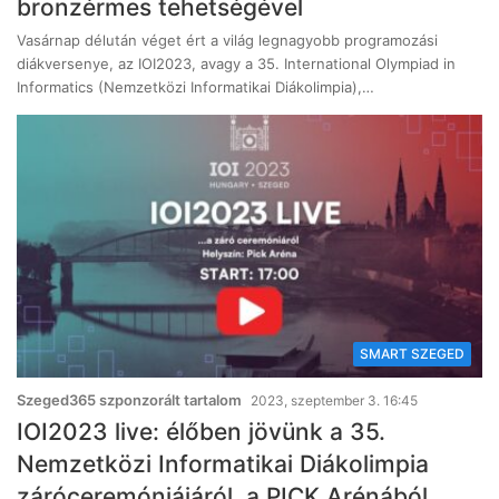
bronzérmes tehetségével
Vasárnap délután véget ért a világ legnagyobb programozási
diákversenye, az IOI2023, avagy a 35. International Olympiad in
Informatics (Nemzetközi Informatikai Diákolimpia),…
SMART SZEGED
Szeged365 szponzorált tartalom
2023, szeptember 3. 16:45
IOI2023 live: élőben jövünk a 35.
Nemzetközi Informatikai Diákolimpia
záróceremóniájáról, a PICK Arénából