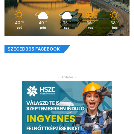
40
40
35
35
38
℃
℃
℃
℃
℃
csü
pén
szo
vas
hét
SZEGED365 FACEBOOK
- Hirdetés -