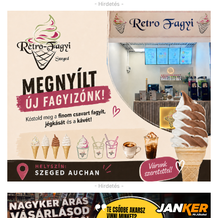
- Hirdetés -
- Hirdetés -