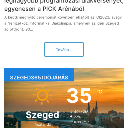
legnagyobb programozási diákversenyét,
egyenesen a PICK Arénából
A keddi megnyitó ceremóniát követően elrajtolt az IOI2023, avagy
a Nemzetközi Informatikai Diákolimpia, amelynek az idén Szeged
ad otthont. 90…
Tovább...
SZEGED365 IDŐJÁRÁS
35
℃
Szeged
40º - 26º
22%
0.99 km/h
Tiszta idő