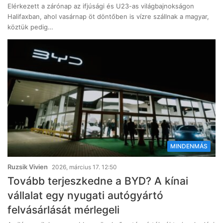
Elérkezett a zárónap az ifjúsági és U23-as világbajnokságon
Halifaxban, ahol vasárnap öt döntőben is vízre szállnak a magyar,
köztük pedig…
MINDENMÁS
Ruzsik Vivien
2026, március 17. 12:50
Tovább terjeszkedne a BYD? A kínai
vállalat egy nyugati autógyártó
felvásárlását mérlegeli