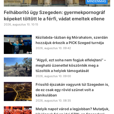
MINDENMÁS
Felháborító ügy Szegeden: gyermekpornográf
képeket töltött le a férfi, vádat emeltek ellene
2026, augusztus 10. 10:15
Kézilabda-lázban ég Mórahalom, szerdán
hozzájuk érkezik a PICK Szeged turnéja
2026, augusztus 10. 09:42
“Algyő, ezt soha nem fogjuk elfelejteni” –
megható üzenettel köszönték meg a
tűzoltók a helyiek támogatását
2026, augusztus 10. 09:00
Frissítő éjszakán vagyunk túl Szegeden is,
de ez csak egy rövid szünet volt a
kánikulában
2026, augusztus 10. 08:35
Melyik napot várod a legjobban? Mutatjuk,