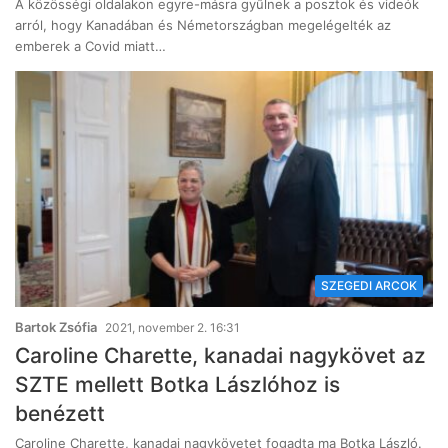
A közösségi oldalakon egyre-másra gyűlnek a posztok és videók
arról, hogy Kanadában és Németországban megelégelték az
emberek a Covid miatt…
SZEGEDI ARCOK
Bartok Zsófia
2021, november 2. 16:31
Caroline Charette, kanadai nagykövet az
SZTE mellett Botka Lászlóhoz is
benézett
Caroline Charette, kanadai nagykövetet fogadta ma Botka László.