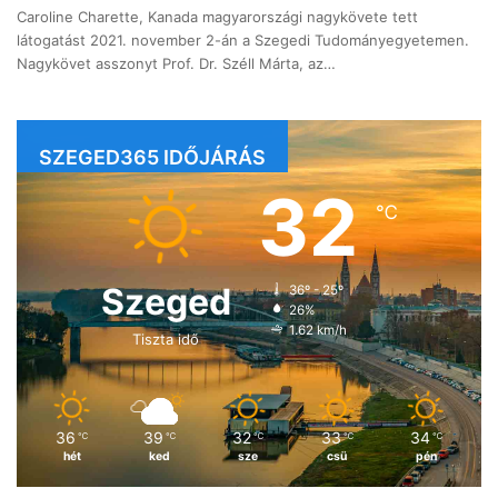
Caroline Charette, Kanada magyarországi nagykövete tett
látogatást 2021. november 2-án a Szegedi Tudományegyetemen.
Nagykövet asszonyt Prof. Dr. Széll Márta, az…
SZEGED365 IDŐJÁRÁS
32
℃
Szeged
36º - 25º
26%
1.62 km/h
Tiszta idő
36
39
32
33
34
℃
℃
℃
℃
℃
hét
ked
sze
csü
pén