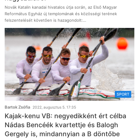
Novák Katalin kanadai hivatalos útja során, az Első Magyar
Református Egyház új templomának és közösségi terének
felszentelését követően is hazagondolt:…
SPORT
Bartok Zsófia
2022, augusztus 5. 17:35
Kajak-kenu VB: negyedikként ért célba
Nádas Bencéék kvartettje és Balogh
Gergely is, mindannyian a B döntőbe