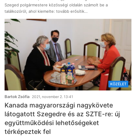
Szeged polgármestere közösségi oldalán számolt be a
találkozóról, ahol kiemelte: tovább erősítik…
KÖZÉLET
Bartok Zsófia
2021, november 2. 13:41
Kanada magyarországi nagykövete
látogatott Szegedre és az SZTE-re: új
együttműködési lehetőségeket
térképeztek fel