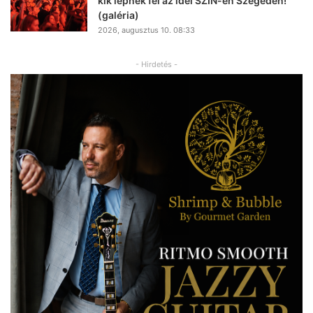
kik lépnek fel az idei SZIN-en Szegeden!
(galéria)
2026, augusztus 10. 08:33
- Hirdetés -