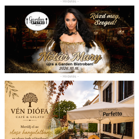
- Hirdetés -
- Hirdetés -