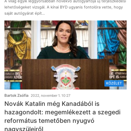
A világ egyik leggyorsabban növekvő autógyártója új terjeszkedési
lehetőségeket vizsgál. A kínai BYD ugyanis fontolóra vette, hogy
saját autógyárat épít…
KÖZÉLET
Bartok Zsófia
2022, november 1. 10:27
Novák Katalin még Kanadából is
hazagondolt: megemlékezett a szegedi
református temetőben nyugvó
nagyszüleiről