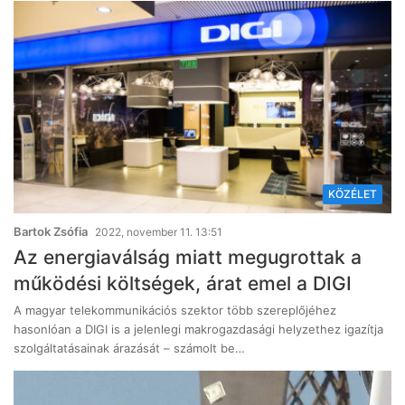
KÖZÉLET
Bartok Zsófia
2022, november 11. 13:51
Az energiaválság miatt megugrottak a
működési költségek, árat emel a DIGI
A magyar telekommunikációs szektor több szereplőjéhez
hasonlóan a DIGI is a jelenlegi makrogazdasági helyzethez igazítja
szolgáltatásainak árazását – számolt be…