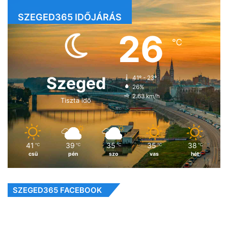
SZEGED365 IDŐJÁRÁS
26
℃
Szeged
41º - 23º
26%
2.63 km/h
Tiszta idő
41
39
35
35
38
℃
℃
℃
℃
℃
csü
pén
szo
vas
hét
SZEGED365 FACEBOOK