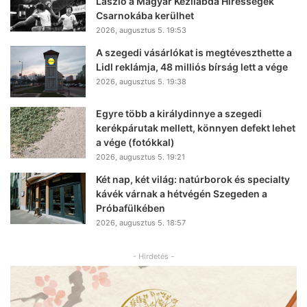
László a Magyar Kézilabda Hírességek
Csarnokába kerülhet
2026, augusztus 5. 19:53
A szegedi vásárlókat is megtéveszthette a
Lidl reklámja, 48 milliós bírság lett a vége
2026, augusztus 5. 19:38
Egyre több a királydinnye a szegedi
kerékpárutak mellett, könnyen defekt lehet
a vége (fotókkal)
2026, augusztus 5. 19:21
Két nap, két világ: natúrborok és specialty
kávék várnak a hétvégén Szegeden a
Próbafülkében
2026, augusztus 5. 18:57
- Hirdetés -