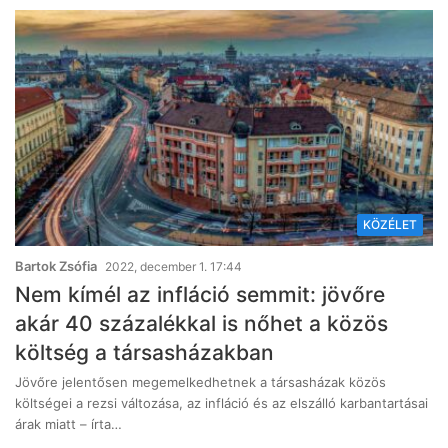
KÖZÉLET
Bartok Zsófia
2022, december 1. 17:44
Nem kímél az infláció semmit: jövőre
akár 40 százalékkal is nőhet a közös
költség a társasházakban
Jövőre jelentősen megemelkedhetnek a társasházak közös
költségei a rezsi változása, az infláció és az elszálló karbantartásai
árak miatt – írta…