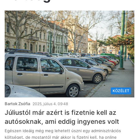
KÖZÉLET
Bartok Zsófia
2025, július 4. 09:48
Júliustól már azért is fizetnie kell az
autósoknak, ami eddig ingyenes volt
Egészen ideáig még meg lehetett úszni egy adminisztrációs
költséget, de mostantól már akkor is fizetni kell, ha online