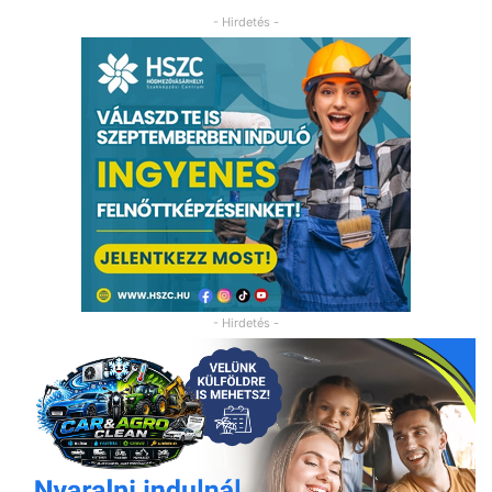
- Hirdetés -
- Hirdetés -