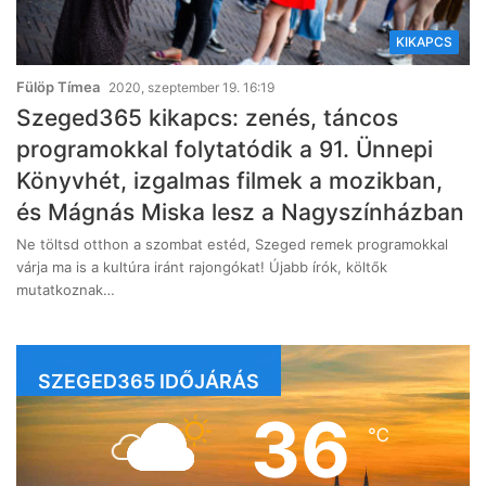
KIKAPCS
Fülöp Tímea
2020, szeptember 19. 16:19
Szeged365 kikapcs: zenés, táncos
programokkal folytatódik a 91. Ünnepi
Könyvhét, izgalmas filmek a mozikban,
és Mágnás Miska lesz a Nagyszínházban
Ne töltsd otthon a szombat estéd, Szeged remek programokkal
várja ma is a kultúra iránt rajongókat! Újabb írók, költők
mutatkoznak…
SZEGED365 IDŐJÁRÁS
36
℃