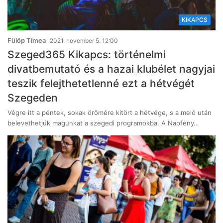
KIKAPCS
Fülöp Tímea
2021, november 5. 12:00
Szeged365 Kikapcs: történelmi
divatbemutató és a hazai klubélet nagyjai
teszik felejthetetlenné ezt a hétvégét
Szegeden
Végre itt a péntek, sokak örömére kitört a hétvége, s a meló után
belevethetjük magunkat a szegedi programokba. A Napfény…