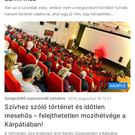
Van az a szombat este, amikor nem a megszokott köröket futnád,
hanem beülnél valahová, ahol egy jó film, egy kényelmes…
KIKAPCS
Szeged365 szponzorált tartalom
2025, augusztus 19. 12:21
Szívhez szóló történet és időtlen
mesehős – felejthetetlen mozihétvége a
Kárpátiában!
A hétvégén újra érdemes lesz beülni Újszegeden a Kárpátia