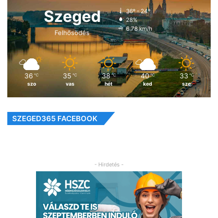
Szeged
36º - 24º
28%
6.78 km/h
Felhősödés
36
35
38
40
33
℃
℃
℃
℃
℃
szo
vas
hét
ked
sze
SZEGED365 FACEBOOK
- Hirdetés -