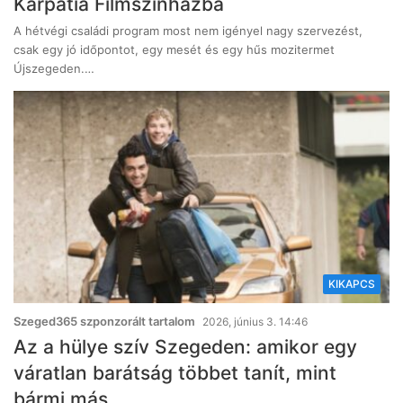
Kárpátia Filmszínházba
A hétvégi családi program most nem igényel nagy szervezést,
csak egy jó időpontot, egy mesét és egy hűs mozitermet
Újszegeden.…
KIKAPCS
Szeged365 szponzorált tartalom
2026, június 3. 14:46
Az a hülye szív Szegeden: amikor egy
váratlan barátság többet tanít, mint
bármi más