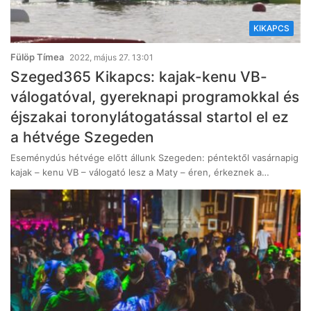
KIKAPCS
Fülöp Tímea
2022, május 27. 13:01
Szeged365 Kikapcs: kajak-kenu VB-
válogatóval, gyereknapi programokkal és
éjszakai toronylátogatással startol el ez
a hétvége Szegeden
Eseménydús hétvége előtt állunk Szegeden: péntektől vasárnapig
kajak – kenu VB – válogató lesz a Maty – éren, érkeznek a…