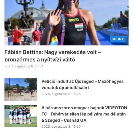
SPORT
Fábián Bettina: Nagy verekedés volt –
bronzérmes a nyíltvízi váltó
2026, augusztus 8. 16:54
Petíció indult az Újszeged – Mezőhegyes
vonatok újraindításáért
2026, augusztus 8. 16:25
A háromszoros magyar bajnok VIDEOTON
FC – Fehérvár ellen lép pályára ma délután
a Szeged – Csanád GA
2026, augusztus 8. 15:50