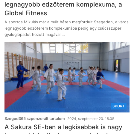
legnagyobb edzőterem komplexuma, a
Global Fitness
A sportos Mikulás már a múlt héten megfordult Szegeden, a város
legnagyobb edzőterem komplexumába pedig egy csúcsszuper
gyaloglópadot hozott magával.…
SPORT
Szeged365 szponzorált tartalom
2024, szeptember 20. 18:05
A Sakura SE-ben a legkisebbek is nagy