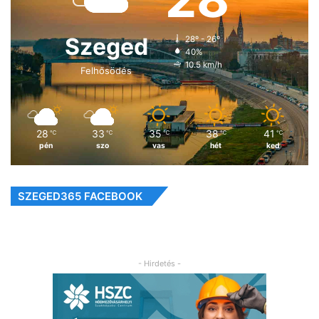
Szeged
28º - 26º
40%
10.5 km/h
Felhősödés
28
33
35
38
41
℃
℃
℃
℃
℃
pén
szo
vas
hét
ked
SZEGED365 FACEBOOK
- Hirdetés -