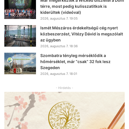
Már megérkeztek a Wicked díszletei a Dóm
térre, most pedig kulisszatitkok is
kiderültek (videóval)
2026, augusztus 7. 19:05
Ismét Mészáros érdekeltségű cég nyert
közbeszerzést, Vitézy Dávid is megszólalt
az ügyben
2026, augusztus 7. 18:36
Szombatra tényleg mérséklődik a
hőmérséklet, már “csak” 32 fok lesz
Szegeden
2026, augusztus 7. 18:01
- Hirdetés -