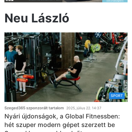
Neu László
SPORT
Szeged365 szponzorált tartalom
2025, július 22. 14:37
Nyári újdonságok, a Global Fitnessben:
hét szuper modern gépet szerzett be