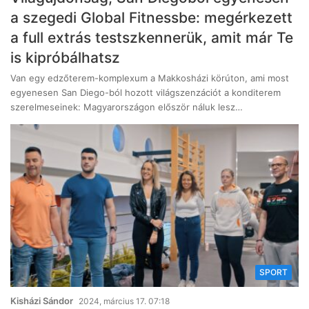
a szegedi Global Fitnessbe: megérkezett
a full extrás testszkennerük, amit már Te
is kipróbálhatsz
Van egy edzőterem-komplexum a Makkosházi körúton, ami most
egyenesen San Diego-ból hozott világszenzációt a konditerem
szerelmeseinek: Magyarországon először náluk lesz…
SPORT
Kisházi Sándor
2024, március 17. 07:18