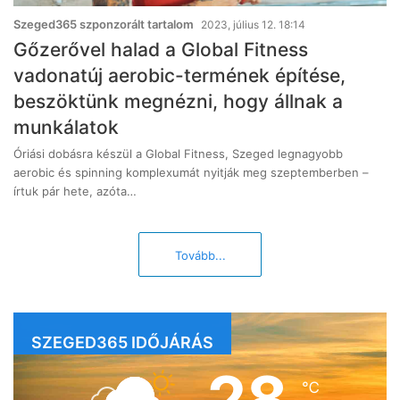
Szeged365 szponzorált tartalom
2023, július 12. 18:14
Gőzerővel halad a Global Fitness
vadonatúj aerobic-termének építése,
beszöktünk megnézni, hogy állnak a
munkálatok
Óriási dobásra készül a Global Fitness, Szeged legnagyobb
aerobic és spinning komplexumát nyitják meg szeptemberben –
írtuk pár hete, azóta…
Tovább...
SZEGED365 IDŐJÁRÁS
28
℃