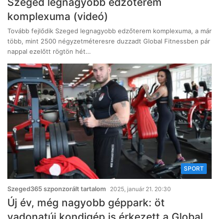
Szeged legnagyobb edzőterem
komplexuma (videó)
Tovább fejlődik Szeged legnagyobb edzőterem komplexuma, a már
több, mint 2500 négyzetméteresre duzzadt Global Fitnessben pár
nappal ezelőtt rögtön hét…
SPORT
Szeged365 szponzorált tartalom
2025, január 21. 20:30
Új év, még nagyobb géppark: öt
vadonatúj kondigép is érkezett a Global