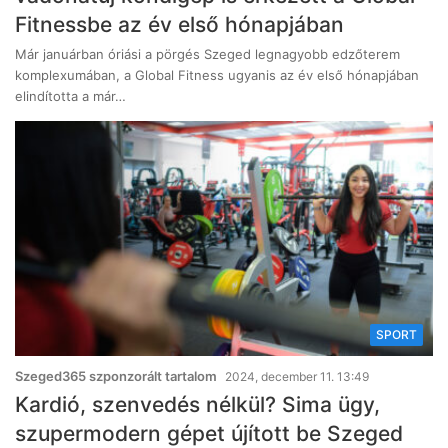
Fitnessbe az év első hónapjában
Már januárban óriási a pörgés Szeged legnagyobb edzőterem
komplexumában, a Global Fitness ugyanis az év első hónapjában
elindította a már…
SPORT
Szeged365 szponzorált tartalom
2024, december 11. 13:49
Kardió, szenvedés nélkül? Sima ügy,
szupermodern gépet újított be Szeged