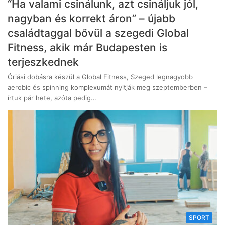
“Ha valami csinálunk, azt csináljuk jól,
nagyban és korrekt áron” – újabb
családtaggal bővül a szegedi Global
Fitness, akik már Budapesten is
terjeszkednek
Óriási dobásra készül a Global Fitness, Szeged legnagyobb
aerobic és spinning komplexumát nyitják meg szeptemberben –
írtuk pár hete, azóta pedig…
SPORT