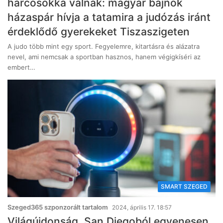
harcosokká válnak: magyar bajnok
házaspár hívja a tatamira a judózás iránt
érdeklődő gyerekeket Tiszaszigeten
A judo több mint egy sport. Fegyelemre, kitartásra és alázatra
nevel, ami nemcsak a sportban hasznos, hanem végigkíséri az
embert…
SMART SZEGED
Szeged365 szponzorált tartalom
2024, április 17. 18:57
Világújdonság, San Diegoból egyenesen