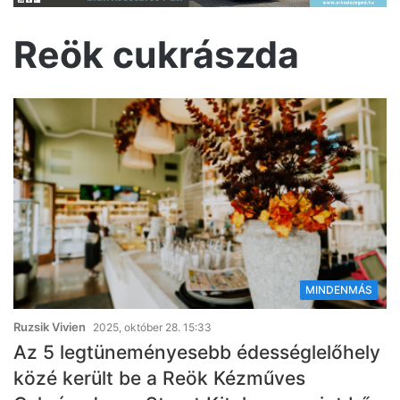
Reök cukrászda
MINDENMÁS
Ruzsik Vivien
2025, október 28. 15:33
Az 5 legtüneményesebb édességlelőhely
közé került be a Reök Kézműves