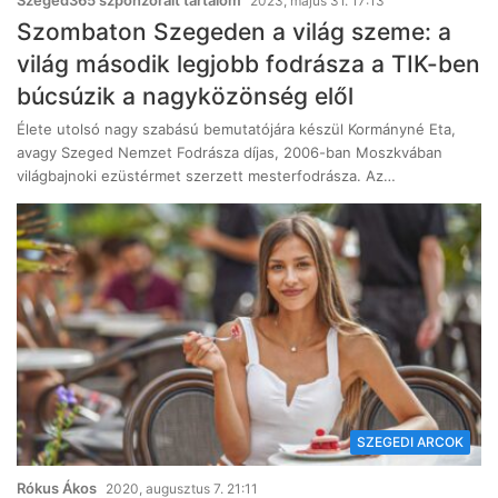
Szeged365 szponzorált tartalom
2023, május 31. 17:13
Szombaton Szegeden a világ szeme: a
világ második legjobb fodrásza a TIK-ben
búcsúzik a nagyközönség elől
Élete utolsó nagy szabású bemutatójára készül Kormányné Eta,
avagy Szeged Nemzet Fodrásza díjas, 2006-ban Moszkvában
világbajnoki ezüstérmet szerzett mesterfodrásza. Az…
SZEGEDI ARCOK
Rókus Ákos
2020, augusztus 7. 21:11