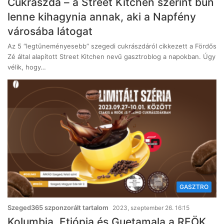
Cukrászda – a Street Kitchen szerint bűn
lenne kihagynia annak, aki a Napfény
városába látogat
Az 5 “legtüneményesebb” szegedi cukrászdáról cikkezett a Fördős
Zé által alapított Street Kitchen nevű gasztroblog a napokban. Úgy
vélik, hogy…
GASZTRO
Szeged365 szponzorált tartalom
2023, szeptember 26. 16:15
Kolumbia, Etiópia és Guetamala a REÖK