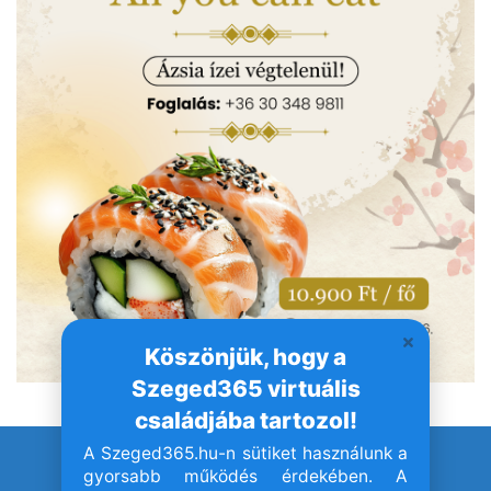
Köszönjük, hogy a
Szeged365 virtuális
családjába tartozol!
A Szeged365.hu-n sütiket használunk a
© Szeged365.hu I Minden jog fenntartva!
gyorsabb működés érdekében. A