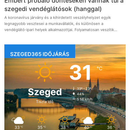
Embert próbáló döntéseken vannak túl a
szegedi vendéglátósok (hanggal)
A koronavírus járvány és a kihirdetett veszélyhelyzet egyik
legnagyobb vesztesei a munkavállalók, és különösen a
vendéglátó-ipari helyek alkalmazottjai. Folyamatosan veszítik…
SZEGED365 IDŐJÁRÁS
31
℃
Szeged
33º - 23º
44%
5.58 km/h
Tiszta idő
33
35
38
40
36
℃
℃
℃
℃
℃