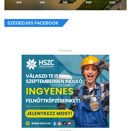
szo
vas
hét
ked
sze
SZEGED365 FACEBOOK
- Hirdetés -
- Hirdetés -