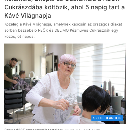
Cukrászdába költözik, ahol 5 napig tart a
Kávé Világnapja
Közeleg a Kávé Világnapja, amelynek kapcsán az országos díjakat
sorban bezsebelő REÖK és DELIMO Kézműves Cukrászdák egy
közös, öt napos…
SZEGEDI ARCOK