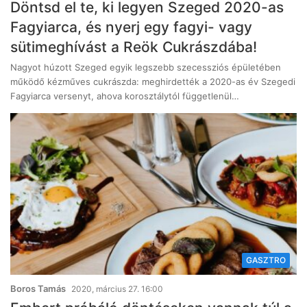
Döntsd el te, ki legyen Szeged 2020-as
Fagyiarca, és nyerj egy fagyi- vagy
sütimeghívást a Reök Cukrászdába!
Nagyot húzott Szeged egyik legszebb szecessziós épületében
működő kézműves cukrászda: meghirdették a 2020-as év Szegedi
Fagyiarca versenyt, ahova korosztálytól függetlenül…
GASZTRO
Boros Tamás
2020, március 27. 16:00