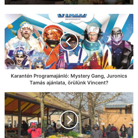
teraszán?
Így éld túl a rekordhőséget: 499 Ft-ért
adja a fagyit a Reök Cukrászda!
Karantén Programajánló: Mystery Gang, Juronics
Tamás ajánlata, örülünk Vincent?