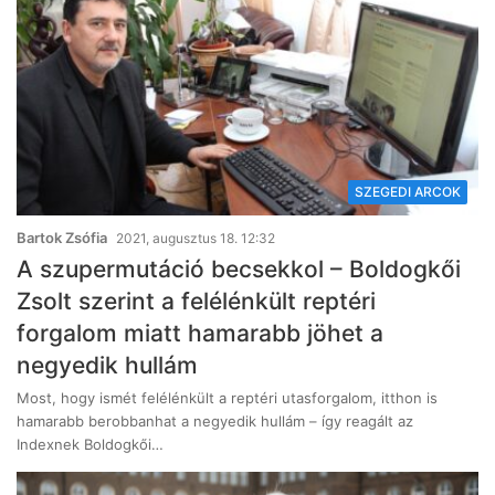
SZEGEDI ARCOK
Bartok Zsófia
2021, augusztus 18. 12:32
A szupermutáció becsekkol – Boldogkői
Zsolt szerint a felélénkült reptéri
forgalom miatt hamarabb jöhet a
negyedik hullám
Most, hogy ismét felélénkült a reptéri utasforgalom, itthon is
hamarabb berobbanhat a negyedik hullám – így reagált az
Indexnek Boldogkői…