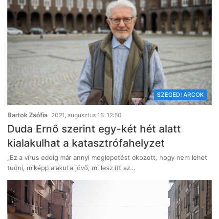
SZEGEDI ARCOK
Bartok Zsófia
2021, augusztus 16. 12:50
Duda Ernő szerint egy-két hét alatt
kialakulhat a katasztrófahelyzet
„Ez a vírus eddig már annyi meglepetést okozott, hogy nem lehet
tudni, miképp alakul a jövő, mi lesz itt az…