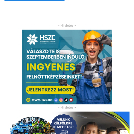
- Hirdetés -
- Hirdetés -