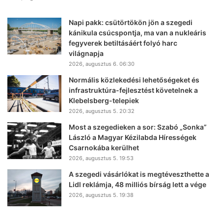
Napi pakk: csütörtökön jön a szegedi
kánikula csúcspontja, ma van a nukleáris
fegyverek betiltásáért folyó harc
világnapja
2026, augusztus 6. 06:30
Normális közlekedési lehetőségeket és
infrastruktúra-fejlesztést követelnek a
Klebelsberg-telepiek
2026, augusztus 5. 20:32
Most a szegedieken a sor: Szabó „Sonka”
László a Magyar Kézilabda Hírességek
Csarnokába kerülhet
2026, augusztus 5. 19:53
A szegedi vásárlókat is megtéveszthette a
Lidl reklámja, 48 milliós bírság lett a vége
2026, augusztus 5. 19:38