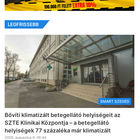
LEGFRISSEBB
SMART SZEGED
Bővíti klimatizált betegellátó helyiségeit az
SZTE Klinikai Központja – a betegellátó
helyiségek 77 százaléka már klimatizált
2026, augusztus 6. 06:44