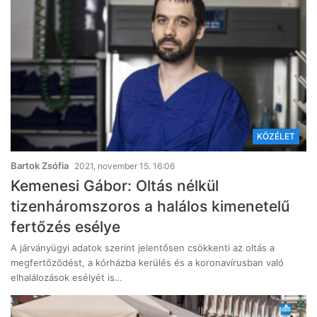
KÖZÉLET
Bartok Zsófia
2021, november 15. 16:06
Kemenesi Gábor: Oltás nélkül
tizenháromszoros a halálos kimenetelű
fertőzés esélye
A járványügyi adatok szerint jelentősen csökkenti az oltás a
megfertőződést, a kórházba kerülés és a koronavírusban való
elhalálozások esélyét is…