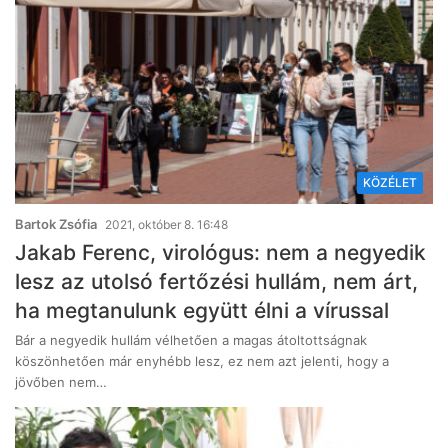
KÖZÉLET
Bartok Zsófia
2021, október 8. 16:48
Jakab Ferenc, virológus: nem a negyedik
lesz az utolsó fertőzési hullám, nem árt,
ha megtanulunk együtt élni a vírussal
Bár a negyedik hullám vélhetően a magas átoltottságnak
köszönhetően már enyhébb lesz, ez nem azt jelenti, hogy a
jövőben nem…