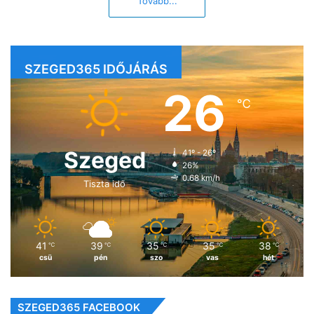
Tovább...
SZEGED365 IDŐJÁRÁS
26
℃
Szeged
41º - 26º
26%
0.68 km/h
Tiszta idő
41
39
35
35
38
℃
℃
℃
℃
℃
csü
pén
szo
vas
hét
SZEGED365 FACEBOOK