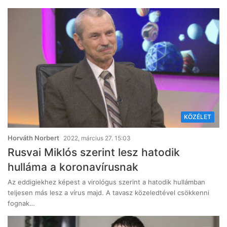
KÖZÉLET
Horváth Norbert
2022, március 27. 15:03
Rusvai Miklós szerint lesz hatodik
hulláma a koronavírusnak
Az eddigiekhez képest a virológus szerint a hatodik hullámban
teljesen más lesz a vírus majd. A tavasz közeledtével csökkenni
fognak…