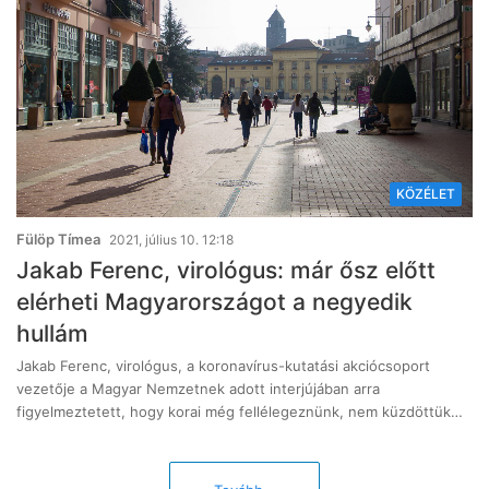
KÖZÉLET
Fülöp Tímea
2021, július 10. 12:18
Jakab Ferenc, virológus: már ősz előtt
elérheti Magyarországot a negyedik
hullám
Jakab Ferenc, virológus, a koronavírus-kutatási akciócsoport
vezetője a Magyar Nemzetnek adott interjújában arra
figyelmeztetett, hogy korai még fellélegeznünk, nem küzdöttük…