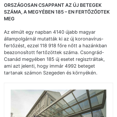
ORSZÁGOSAN CSAPPANT AZ ÚJ BETEGEK
SZÁMA, A MEGYÉBEN 185 – EN FERTŐZŐDTEK
MEG
Az elmúlt egy napban 4140 újabb magyar
állampolgárnál mutatták ki az új koronavírus-
fertőzést, ezzel 118 918 főre nőtt a hazánkban
beazonosított fertőzöttek száma. Csongrád-
Csanád megyében 185 új esetet regisztráltak,
ami azt jelenti, hogy immár 4992 beteget
tartanak számon Szegeden és környékén.