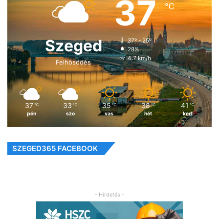
37
℃
Szeged
37º - 25º
28%
4.7 km/h
Felhősödés
37
33
35
38
41
℃
℃
℃
℃
℃
pén
szo
vas
hét
ked
SZEGED365 FACEBOOK
- Hirdetés -