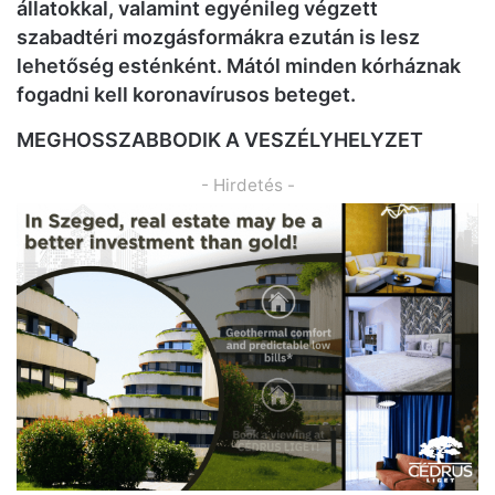
állatokkal, valamint egyénileg végzett
szabadtéri mozgásformákra ezután is lesz
lehetőség esténként. Mától minden kórháznak
fogadni kell koronavírusos beteget.
MEGHOSSZABBODIK A VESZÉLYHELYZET
- Hirdetés -