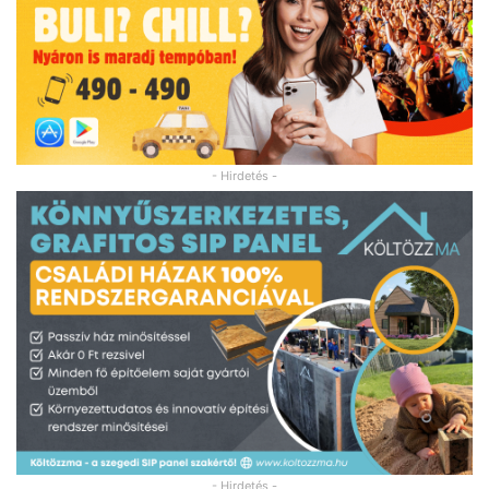
- Hirdetés -
- Hirdetés -