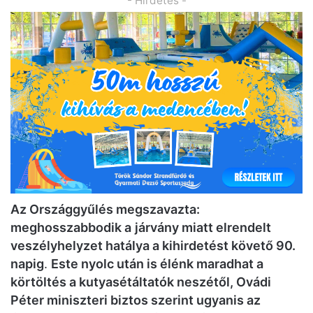
- Hirdetés -
Az Országgyűlés megszavazta:
meghosszabbodik a
járvány miatt elrendelt
veszélyhelyzet hatálya a kihirdetést követő 90.
napig
.
Este nyolc után is élénk maradhat a
körtöltés a kutyasétáltatók neszétől, Ovádi
Péter miniszteri biztos szerint ugyanis az