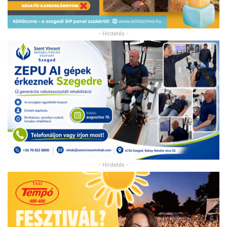
- Hirdetés -
- Hirdetés -