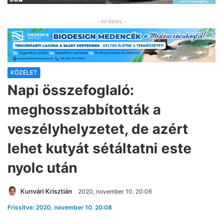
- Hirdetés -
KÖZÉLET
Napi összefoglaló:
meghosszabbították a
veszélyhelyzetet, de azért
lehet kutyát sétáltatni este
nyolc után
Kunvári Krisztián
2020, november 10. 20:06
Frissítve: 2020, november 10. 20:08