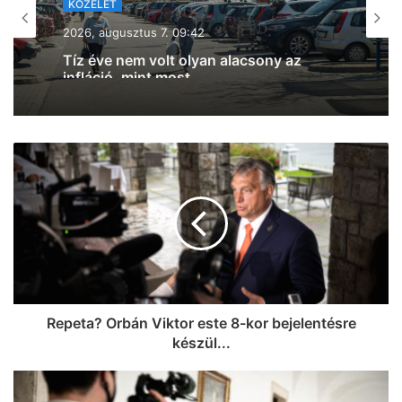
2026, augusztus 7. 08:22
Szondi Vanda: automatikusan, két
részletben érkezik az iskolakezdési
támogatás, nem kell igényelni, és nem
terheli semmiféle adó
Repeta? Orbán Viktor este 8-kor bejelentésre
készül...