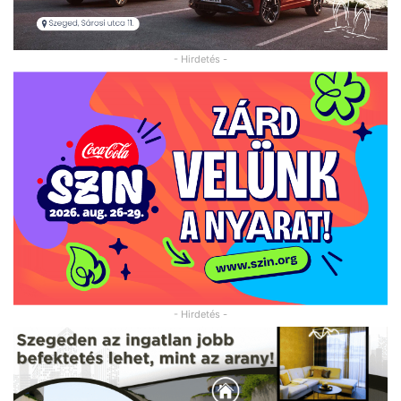
- Hirdetés -
- Hirdetés -