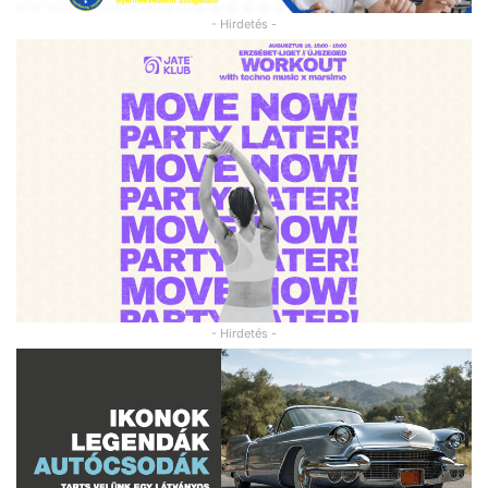
- Hirdetés -
- Hirdetés -