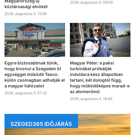
Magyarország új
2026, augusztus 5. 09:06
köztársasági elnökét
2026, augusztus 5. 15:59
Egyre biztosabbnak tűnik,
Magyar Péter: a paksi
hogy kivonul a Szegeden öt
turbinákat próbálják
egységgel működő Tesco:
indulásra kész állapotban
külön csomagban adhatják el
tartani, két dologtól függ,
a magyar hálózatot
hogy működőképes marad-e
az atomerőmű
2026, augusztus 5. 07:22
2026, augusztus 4. 18:46
SZEGED365 IDŐJÁRÁS