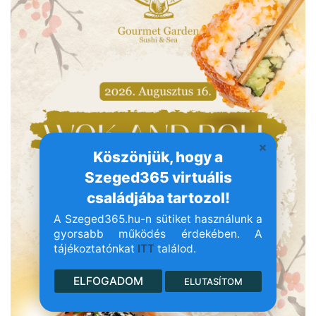
Köszönjük, hogy a
Szeged365 virtuális
családjába tartozol!
A Szeged365.hu-n sütiket használunk a
gyorsabb működés érdekében. A
tájékoztatónkat
ITT
találod.
ELFOGADOM
ELUTASÍTOM