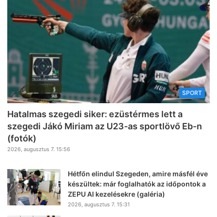
SPORT
Hatalmas szegedi siker: ezüstérmes lett a
szegedi Jákó Miriam az U23-as sportlövő Eb-n
(fotók)
2026, augusztus 7. 15:56
Hétfőn elindul Szegeden, amire másfél éve
készültek: már foglalhatók az időpontok a
ZEPU AI kezelésekre (galéria)
2026, augusztus 7. 15:31