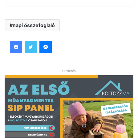
napi összefoglaló
Facebook
Twitter
Messenger
- Hirdetés -