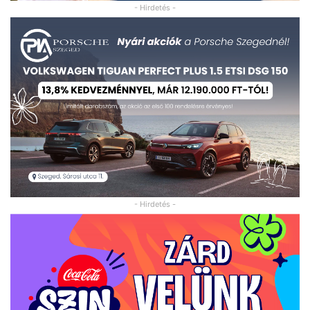
- Hirdetés -
- Hirdetés -