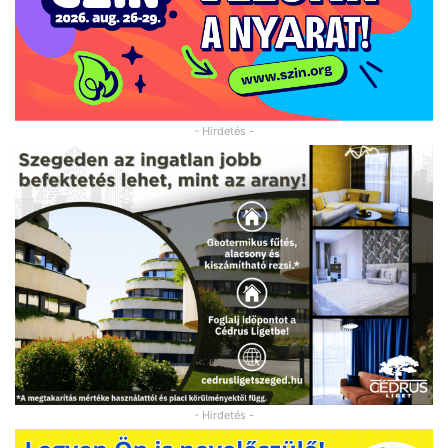
- Hirdetés -
- Hirdetés -