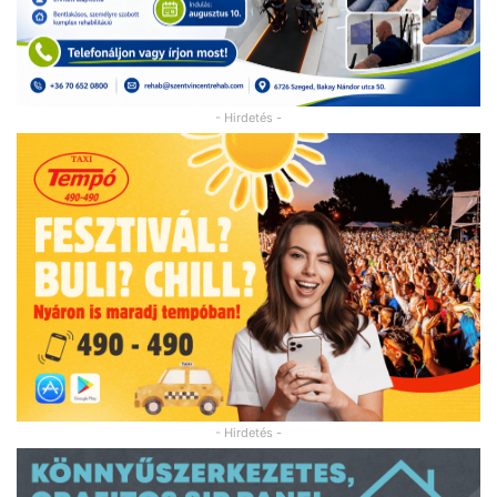
- Hirdetés -
- Hirdetés -