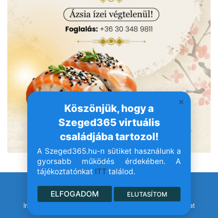
Köszönjük, hogy a
Szeged365 virtuális
családjába tartozol!
A Szeged365.hu-n sütiket használunk a
gyorsabb működés érdekében. A
tájékoztatónkat
ITT
találod.
© Szeged365.hu I Minden jog fenntartva!
ELFOGADOM
ELUTASÍTOM
Impresszum
Adatvédelem
Jogvédelem
Médiaajánlat