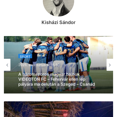
Kisházi Sándor
SPORT
SPORT
2026, augusztus 8. 14:36
2026, augusztus 8. 15:50
Meccsnap van: a HBC Nantessel csap
össze a Pick Szeged!
A háromszoros magyar bajnok
VIDEOTON FC – Fehérvár ellen lép
pályára ma délután a Szeged – Csanád