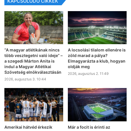
KAPCSOLÓDÓ CIKKEK
“A magyar atlétikának nincs
A locsolási tilalom ellenére is
több vesztegetni való ideje” –
zöld marad a pálya?
a szegedi Márton Anita is
Elmagyarázta a klub, hogyan
indul a Magyar Atlétikai
oldják meg
Szövetség elnökválasztásán
2026, augusztus 2. 11:49
2026, augusztus 3. 10:44
Amerikai hátvéd érkezik
Már a focit is érinti az