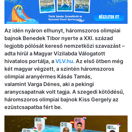
Az idén nyáron elhunyt, háromszoros olimpiai
bajnok Benedek Tibor nyerte a XXI. század
legjobb pólósát kereső nemzetközi szavazást –
adta hírül a Magyar Vízilabda Válogatott
hivatalos portálja, a
VLV.hu
. Az első ötben még
két magyar végzett, a szintén háromszoros
olimpiai aranyérmes Kásás Tamás,
valamint Varga Dénes, aki a pekingi
aranycsapatnak volt tagja. A szegedi kötődésű,
háromszoros olimpiai bajnok Kiss Gergely az
ezüstcsapatba fért be.