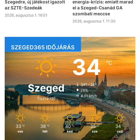
Szegedre, új játékost igazolt
energia-krízis: emiatt marad
az SZTE-Szedeák
el a Szeged-Csanád GA
szombati meccse
2026, augusztus 1. 16:01
2026, augusztus 1. 11:30
SZEGED365 IDŐJÁRÁS
34
℃
Szeged
34º - 24º
28%
4.01 km/h
Tiszta idő
33
38
40
35
34
℃
℃
℃
℃
℃
vas
hét
ked
sze
csü