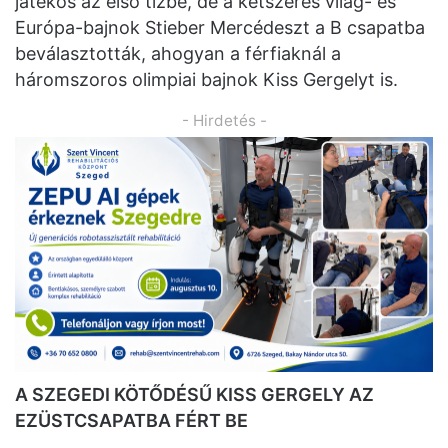
játékos az első tízbe, de a kétszeres világ- és
Európa-bajnok Stieber Mercédeszt a B csapatba
beválasztották, ahogyan a férfiaknál a
háromszoros olimpiai bajnok Kiss Gergelyt is.
- Hirdetés -
A SZEGEDI KÖTŐDÉSŰ KISS GERGELY AZ
EZÜSTCSAPATBA FÉRT BE