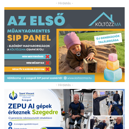
- Hirdetés -
- Hirdetés -