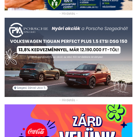
- Hirdetés -
- Hirdetés -