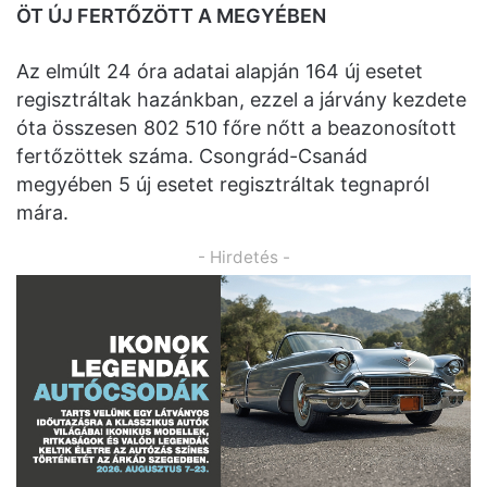
ÖT ÚJ FERTŐZÖTT A MEGYÉBEN
Az elmúlt 24 óra adatai alapján 164 új esetet
regisztráltak hazánkban, ezzel a járvány kezdete
óta összesen 802 510 főre nőtt a beazonosított
fertőzöttek száma. Csongrád-Csanád
megyében 5 új esetet regisztráltak tegnapról
mára.
- Hirdetés -