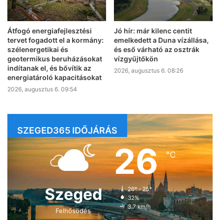
Átfogó energiafejlesztési
Jó hír: már kilenc centit
tervet fogadott el a kormány:
emelkedett a Duna vízállása,
szélenergetikai és
és eső várható az osztrák
geotermikus beruházásokat
vízgyűjtőkön
indítanak el, és bővítik az
2026, augusztus 6. 08:26
energiatároló kapacitásokat
2026, augusztus 6. 09:54
SZEGED365 IDŐJÁRÁS
26
℃
Szeged
26º - 25º
32%
3.7 km/h
Felhősödés