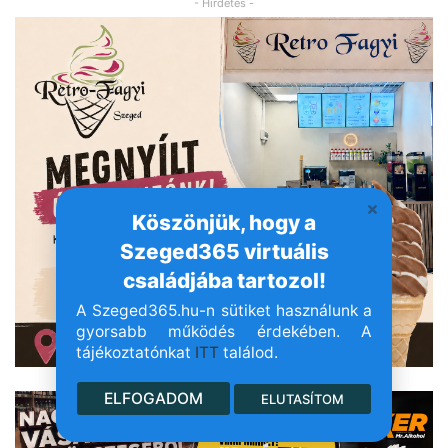
- Hirdetés -
Köszönjük, hogy a
Szeged365 virtuális
családjába tartozol!
A Szeged365.hu-n sütiket használunk a
gyorsabb működés érdekében. A
tájékoztatónkat
ITT
találod.
- Hirdetés -
ELFOGADOM
ELUTASÍTOM