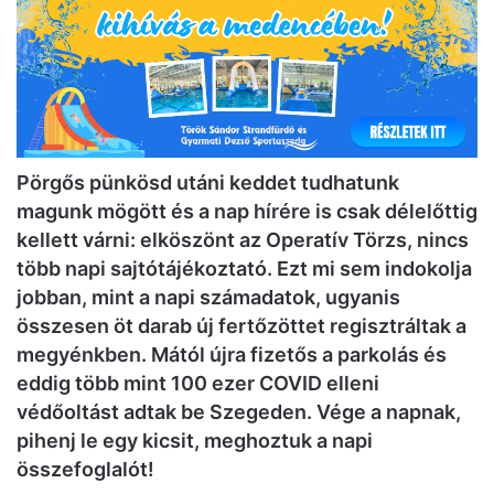
Pörgős pünkösd utáni keddet tudhatunk
magunk mögött és a nap hírére is csak délelőttig
kellett várni: elköszönt az Operatív Törzs, nincs
több napi sajtótájékoztató. Ezt mi sem indokolja
jobban, mint a napi számadatok, ugyanis
összesen öt darab új fertőzöttet regisztráltak a
megyénkben. Mától újra fizetős a parkolás és
eddig több mint 100 ezer COVID elleni
védőoltást adtak be Szegeden. Vége a napnak,
pihenj le egy kicsit, meghoztuk a napi
összefoglalót!