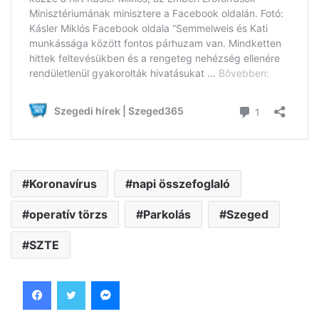
Koronavírus
napi összefoglaló
operatív törzs
Parkolás
Szeged
SZTE
Facebook
Twitter
Messenger