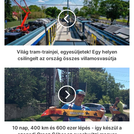
Viktor felbukkant a szerbiai
trombitafesztiválon, sörözött és
csevapot kóstolt
Világ tram-trainjei, egyesüljetek! Egy helyen
csilingelt az ország összes villamosvasútja
10 nap, 400 km és 600 ezer lépés - így készül a