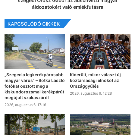
szegedi Orosz Gábor az auschwitzi magyar
áldozatokért való emlékfutásra
KAPCSOLÓDÓ CIKKEK
„Szeged a legkerékpárosabb
Kiderült, mikor választ új
magyar város” – Botka László
köztársasági elnököt az
fotókat osztott meg a
Országgyűlés
kiskundorozsmai kerékpárút
2026, augusztus 6. 12:28
megújult szakaszáról
2026, augusztus 6. 17:16