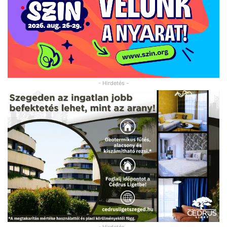
- Hirdetés -
- Hirdetés -