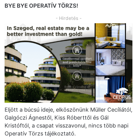
BYE BYE OPERATÍV TÖRZS!
- Hirdetés -
Eljött a búcsú ideje, elköszönünk Müller Cecíliától,
Galgóczi Ágnestől, Kiss Róberttől és Gál
Kristóftól, a csapat visszavonul, nincs több napi
Operatív Törzs tájékoztató.