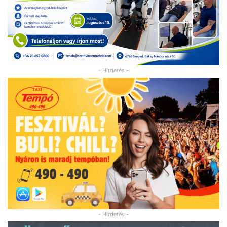
- Hirdetés -
- Hirdetés -