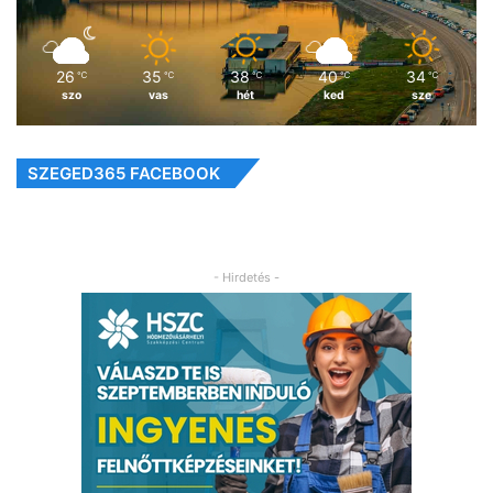
26
35
38
40
34
℃
℃
℃
℃
℃
szo
vas
hét
ked
sze
SZEGED365 FACEBOOK
- Hirdetés -