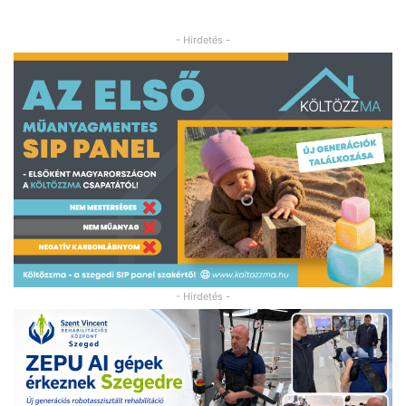
- Hirdetés -
- Hirdetés -