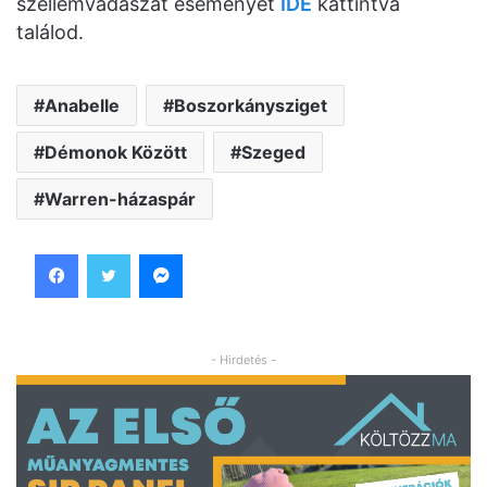
szellemvadászat eseményét
IDE
kattintva
találod.
Anabelle
Boszorkánysziget
Démonok Között
Szeged
Warren-házaspár
Facebook
Twitter
Messenger
- Hirdetés -