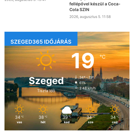
fellépővel készül a Coca-
Cola SZIN
2026, augusztus 5. 11:58
SZEGED365 IDŐJÁRÁS
19
℃
Szeged
34º - 19º
61%
3.48 km/h
Tiszta idő
34
38
39
34
34
℃
℃
℃
℃
℃
vas
hét
ked
sze
csü