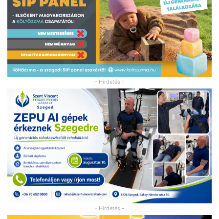
- Hirdetés -
- Hirdetés -