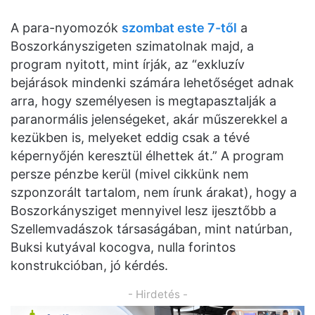
A para-nyomozók
szombat este 7-től
a
Boszorkányszigeten szimatolnak majd, a
program nyitott, mint írják, az “exkluzív
bejárások mindenki számára lehetőséget adnak
arra, hogy személyesen is megtapasztalják a
paranormális jelenségeket, akár műszerekkel a
kezükben is, melyeket eddig csak a tévé
képernyőjén keresztül élhettek át.” A program
persze pénzbe kerül (mivel cikkünk nem
szponzorált tartalom, nem írunk árakat), hogy a
Boszorkánysziget mennyivel lesz ijesztőbb a
Szellemvadászok társaságában, mint natúrban,
Buksi kutyával kocogva, nulla forintos
konstrukcióban, jó kérdés.
- Hirdetés -