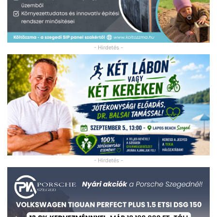
- Hirdetés -
- Hirdetés -