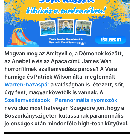
Megvan még az Amityville, a Démonok között,
az Anebelle és az Apáca című James Wan
horrorfilmek szellemvadász párosa? A Vera
Farmiga és Patrick Wilson által megformált
Warren-házaspár
a valóságban is létezett, sőt,
úgy fest, magyar követőik is vannak. A
Szellemvadászok – Paranormális nyomozók
nevű duó most hétvégén Szegedre jön, hogy a
Boszorkányszigeten kutassanak paranormális
jelenségek után mindenféle high-tech kütyüvel.