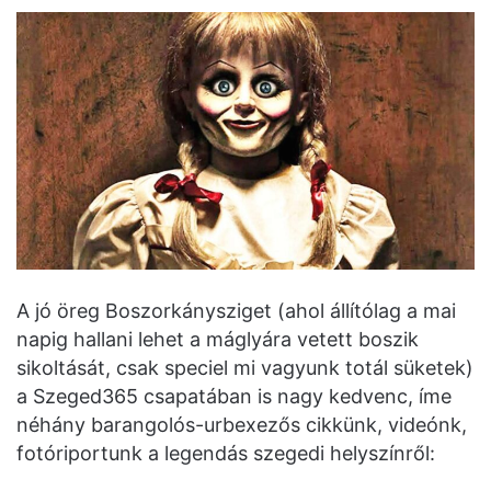
A jó öreg Boszorkánysziget (ahol állítólag a mai
napig hallani lehet a máglyára vetett boszik
sikoltását, csak speciel mi vagyunk totál süketek)
a Szeged365 csapatában is nagy kedvenc, íme
néhány barangolós-urbexezős cikkünk, videónk,
fotóriportunk a legendás szegedi helyszínről: