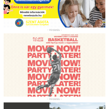
- Hirdetés -
- Hirdetés -