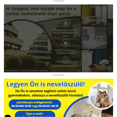
- Hirdetés -
- Hirdetés -