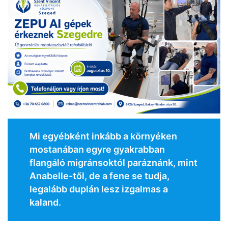
Mi egyébként inkább a környéken
mostanában egyre gyakrabban
flangáló migránsoktól paráznánk, mint
Anabelle-től, de a fene se tudja,
legalább duplán lesz izgalmas a
kaland.