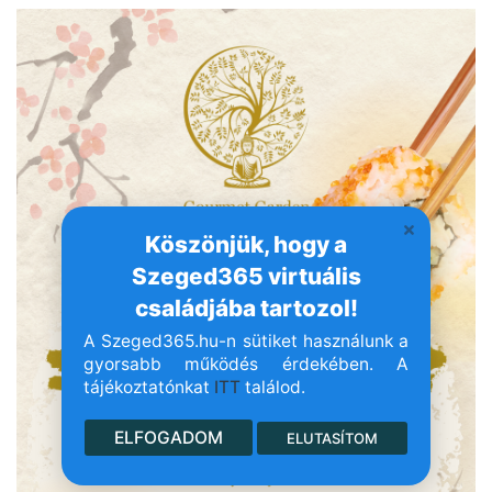
Köszönjük, hogy a
Szeged365 virtuális
családjába tartozol!
A Szeged365.hu-n sütiket használunk a
gyorsabb működés érdekében. A
tájékoztatónkat
ITT
találod.
ELFOGADOM
ELUTASÍTOM