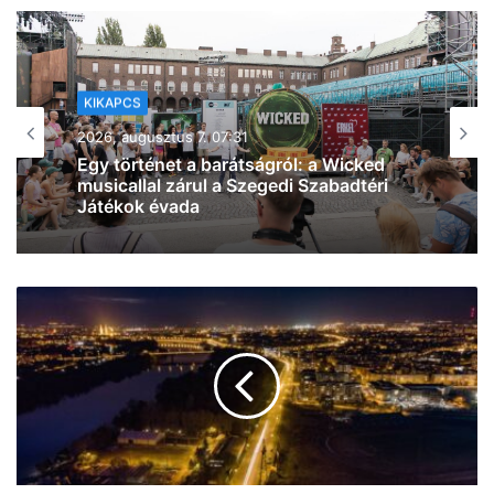
KIKAPCS
2026, augusztus 6. 18:28
Nyári bombaajánlat Szegeden –
jéghideg áron vár az új Škoda Octavia
1.5 TSI Joy a Porsche Szegednél!