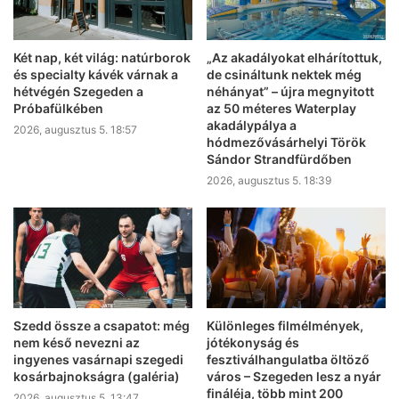
Két nap, két világ: natúrborok
„Az akadályokat elhárítottuk,
és specialty kávék várnak a
de csináltunk nektek még
hétvégén Szegeden a
néhányat” – újra megnyitott
Próbafülkében
az 50 méteres Waterplay
akadálypálya a
2026, augusztus 5. 18:57
hódmezővásárhelyi Török
Sándor Strandfürdőben
2026, augusztus 5. 18:39
Szedd össze a csapatot: még
Különleges filmélmények,
nem késő nevezni az
jótékonyság és
ingyenes vasárnapi szegedi
fesztiválhangulatba öltöző
kosárbajnokságra (galéria)
város – Szegeden lesz a nyár
fináléja, több mint 200
2026, augusztus 5. 13:47