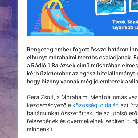
Rengeteg ember fogott össze határon inn
elhunyt mórahalmi mentős családjának. Egy
a Rádió 1 Balázsék című műsorában elmesél
kérő üzletember az egész hitelállományt m
hogy bizony vannak még jó emberek a vil
Gera Zsolt, a Mórahalmi Mentőállomás ve
kezdeményezője
közösségi oldalán
azt írt
bajtársunkat összetörtek, de az utolsó erő
feleségének és gyermekeinek segíteni tud
mindenkit.