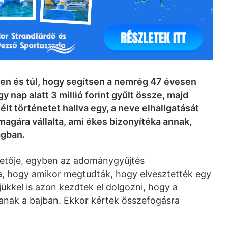
en és túl, hogy segítsen a nemrég 47 évesen
 nap alatt 3 millió forint gyűlt össze, majd
t történetet hallva egy, a neve elhallgatását
agára vállalta, ami ékes bizonyítéka annak,
ágban.
zetője, egyben az adománygyűjtés
a, hogy amikor megtudták, hogy elvesztették egy
jükkel is azon kezdtek el dolgozni, hogy a
janak a bajban. Ekkor kértek összefogásra