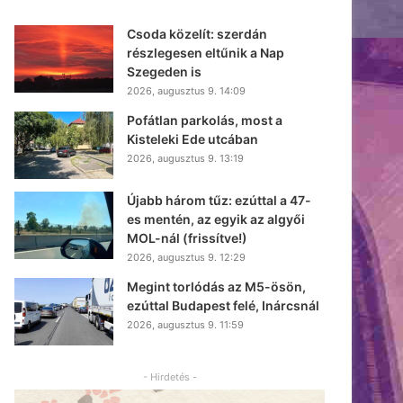
Csoda közelít: szerdán
részlegesen eltűnik a Nap
Szegeden is
2026, augusztus 9. 14:09
Pofátlan parkolás, most a
Kisteleki Ede utcában
2026, augusztus 9. 13:19
Újabb három tűz: ezúttal a 47-
es mentén, az egyik az algyői
MOL-nál (frissítve!)
2026, augusztus 9. 12:29
Megint torlódás az M5-ösön,
ezúttal Budapest felé, Inárcsnál
2026, augusztus 9. 11:59
- Hirdetés -