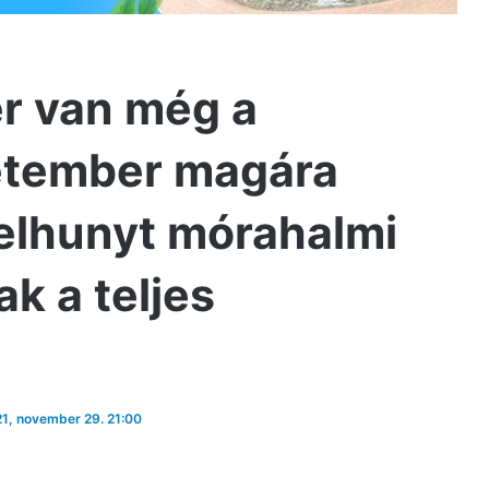
r van még a
letember magára
n elhunyt mórahalmi
k a teljes
21, november 29. 21:00