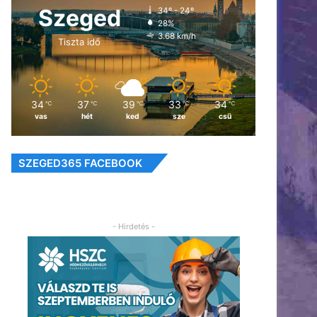
Szeged
34º - 24º
28%
3.68 km/h
Tiszta idő
34
37
39
33
34
℃
℃
℃
℃
℃
vas
hét
ked
sze
csü
SZEGED365 FACEBOOK
- Hirdetés -