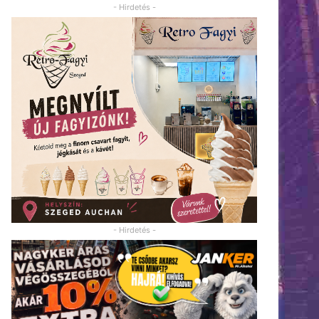
- Hirdetés -
- Hirdetés -