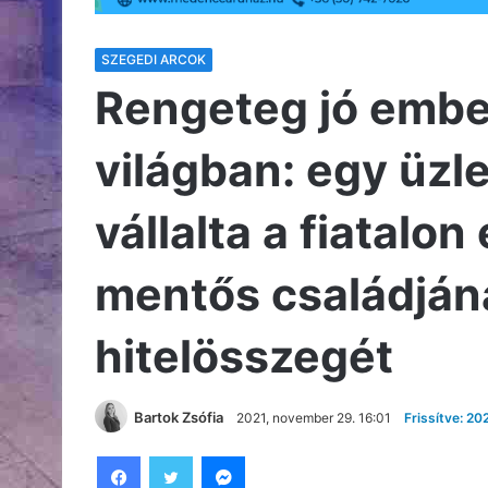
SZEGEDI ARCOK
Rengeteg jó embe
világban: egy üz
vállalta a fiatalo
mentős családjána
hitelösszegét
Bartok Zsófia
2021, november 29. 16:01
Frissítve: 20
Facebook
Twitter
Messenger