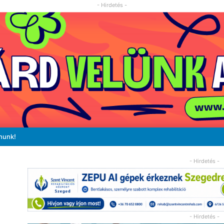
- Hirdetés -
nunk!
- Hirdetés -
- Hirdetés -