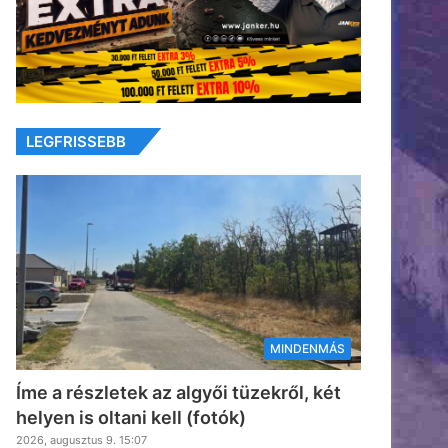
LEGFRISSEBB
MINDENMÁS
Íme a részletek az algyői tüzekről, két
helyen is oltani kell (fotók)
2026, augusztus 9. 15:07