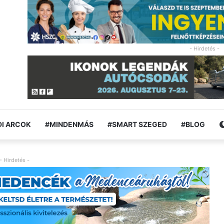
- Hirdetés -
I ARCOK
#MINDENMÁS
#SMART SZEGED
#BLOG
- Hirdetés -