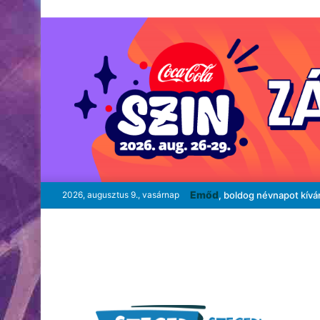
Emőd
2026, augusztus 9., vasárnap
, boldog névnapot kívá