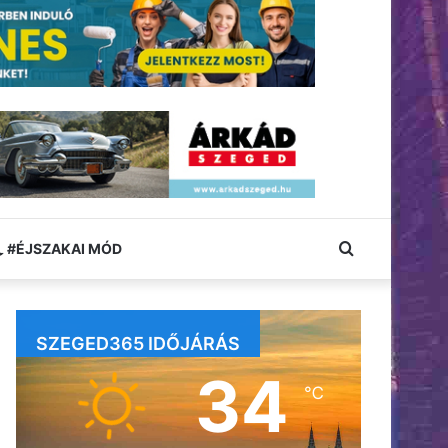
Keresés:
#ÉJSZAKAI MÓD
SZEGED365 IDŐJÁRÁS
34
℃