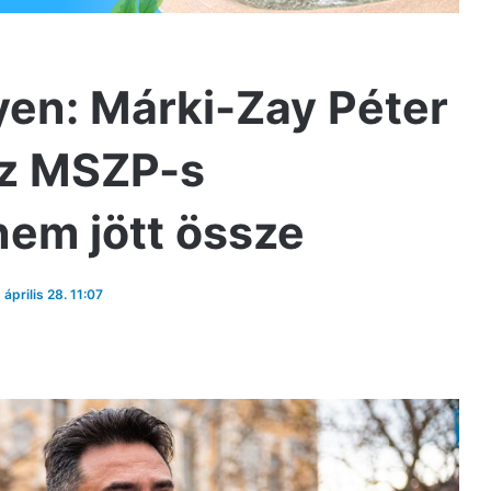
lyen: Márki-Zay Péter
 az MSZP-s
nem jött össze
 április 28. 11:07