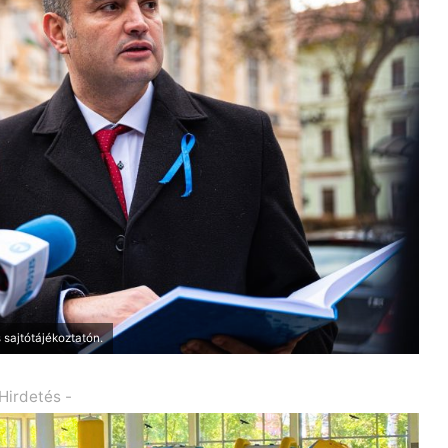
 sajtótájékoztatón.
 Hirdetés -