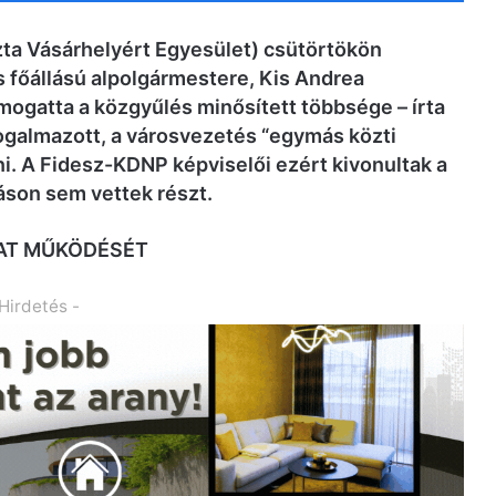
ta Vásárhelyért Egyesület) csütörtökön
 főállású alpolgármestere, Kis Andrea
mogatta a közgyűlés minősített többsége – írta
ogalmazott, a városvezetés “egymás közti
. A Fidesz-KDNP képviselői ezért kivonultak a
záson sem vettek részt.
AT MŰKÖDÉSÉT
 Hirdetés -