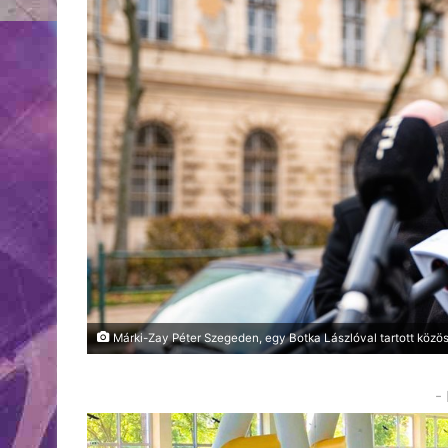
Márki-Zay Péter Szegeden, egy Botka Lászlóval tartott közös
-