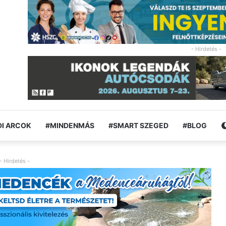
- Hirdetés -
I ARCOK
#MINDENMÁS
#SMART SZEGED
#BLOG
- Hirdetés -