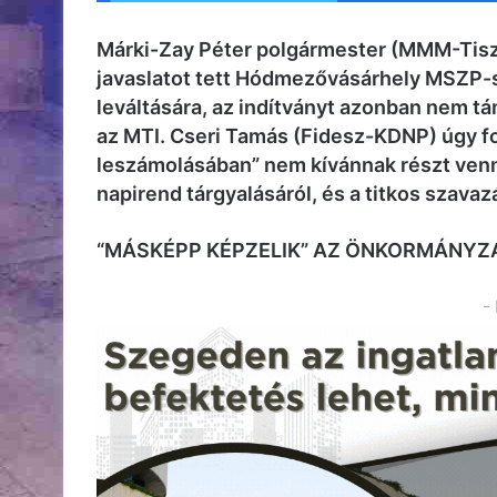
Márki-Zay Péter polgármester (MMM-Tisz
javaslatot tett Hódmezővásárhely MSZP-s
leváltására, az indítványt azonban nem tá
az MTI. Cseri Tamás (Fidesz-KDNP) úgy f
leszámolásában” nem kívánnak részt venni
napirend tárgyalásáról, és a titkos szava
“MÁSKÉPP KÉPZELIK” AZ ÖNKORMÁNYZ
-