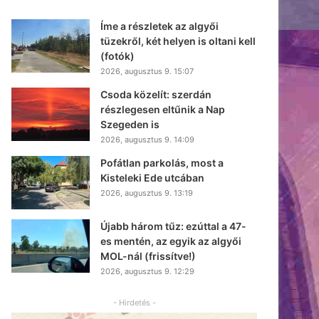
Íme a részletek az algyői
tüzekről, két helyen is oltani kell
(fotók)
2026, augusztus 9. 15:07
Csoda közelít: szerdán
részlegesen eltűnik a Nap
Szegeden is
2026, augusztus 9. 14:09
Pofátlan parkolás, most a
Kisteleki Ede utcában
2026, augusztus 9. 13:19
Újabb három tűz: ezúttal a 47-
es mentén, az egyik az algyői
MOL-nál (frissítve!)
2026, augusztus 9. 12:29
- Hirdetés -