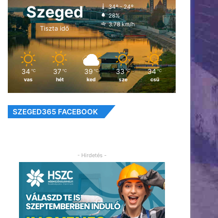
Szeged
34º - 24º
28%
3.78 km/h
Tiszta idő
34
37
39
33
34
℃
℃
℃
℃
℃
vas
hét
ked
sze
csü
SZEGED365 FACEBOOK
- Hirdetés -