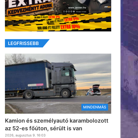
LEGFRISSEBB
MINDENMÁS
Kamion és személyautó karambolozott
az 52-es főúton, sérült is van
2026, augusztus 9. 16:03