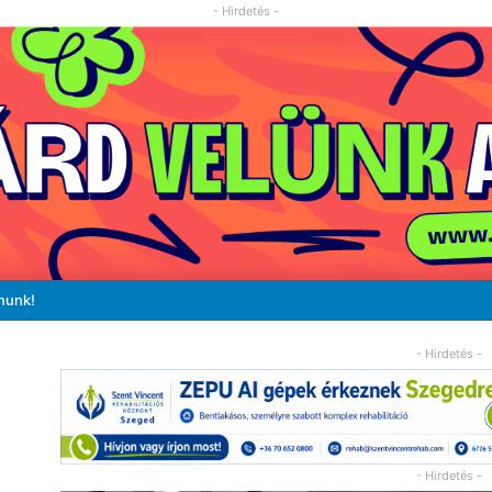
- Hirdetés -
nunk!
- Hirdetés -
- Hirdetés -