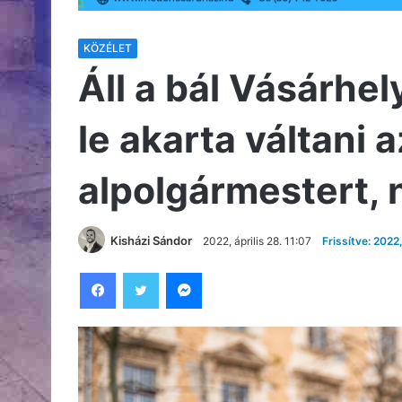
KÖZÉLET
Áll a bál Vásárhe
le akarta váltani
alpolgármestert, 
Kisházi Sándor
2022, április 28. 11:07
Frissítve: 2022,
Facebook
Twitter
Messenger