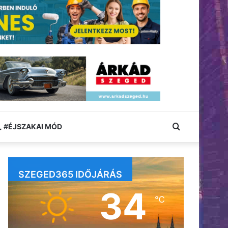
Keresés:
#ÉJSZAKAI MÓD
SZEGED365 IDŐJÁRÁS
34
℃