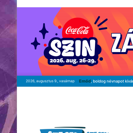
Emőd
2026, augusztus 9., vasárnap
, boldog névnapot kívá