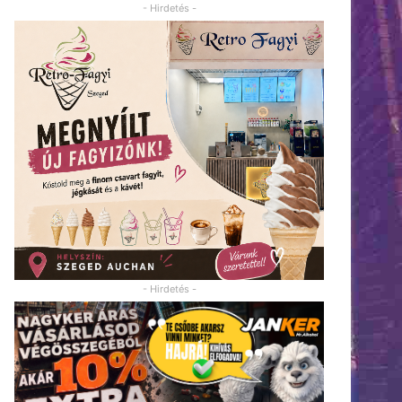
- Hirdetés -
- Hirdetés -