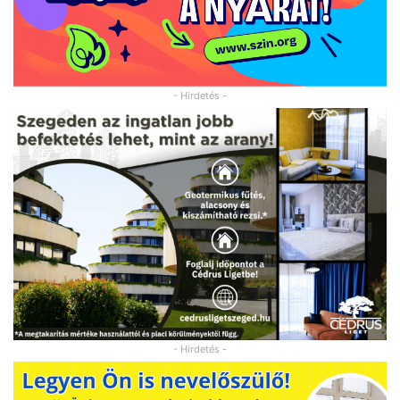
- Hirdetés -
- Hirdetés -