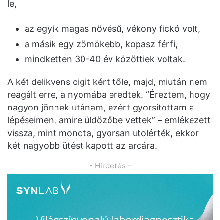
le,
az egyik magas növésű, vékony fickó volt,
a másik egy zömökebb, kopasz férfi,
mindketten 30-40 év közöttiek voltak.
A két delikvens cigit kért tőle, majd, miután nem
reagált erre, a nyomába eredtek. “Éreztem, hogy
nagyon jönnek utánam, ezért gyorsítottam a
lépéseimen, amire üldözőbe vettek” – emlékezett
vissza, mint mondta, gyorsan utolérték, ekkor
két nagyobb ütést kapott az arcára.
- Hirdetés -