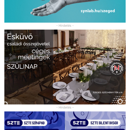
- Hirdetés -
- Hirdetés -