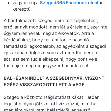
vagy üzenj a
Szeged365 Facebook oldal
on
keresztül.
A bántalmazott szegedi nem tett feljelentést,
erről annyit mondott, nem látja értelmét, szerinte
úgysem lennének meg az elkövetők. Arra a
kérdésünkre, hogy tartani fog-e hasonló
támadástól legközelebb, az egyébként a szegedi
éjszakában dolgozó srác azt mondta, nem fél,
sőt, azt sem tudja elképzelni, hogy pont vele
történjen meg mégegyszer hasonló eset.
BALHÉSAN INDULT A SZEGEDI NYÁR, VISZONT
EGÉSZ VISSZAFOGOTT LETT A VÉGE
Szeged a közbiztonsági statisztikákat illetően
legalább olyan jól szokott vizsgázni, mint ha
szép lányokról vagy halászléről lenne szó,