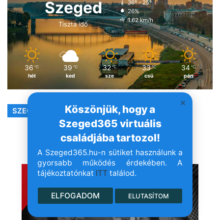
Szeged
36º - 25º
26%
1.62 km/h
Tiszta idő
36
39
32
33
34
℃
℃
℃
℃
℃
hét
ked
sze
csü
pén
Köszönjük, hogy a
SZEGED365 FACEBOOK
Szeged365 virtuális
családjába tartozol!
A Szeged365.hu-n sütiket használunk a
- Hirdetés -
gyorsabb működés érdekében. A
tájékoztatónkat
ITT
találod.
ELFOGADOM
ELUTASÍTOM