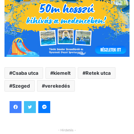
Csaba utca
kiemelt
Retek utca
Szeged
verekedés
Facebook
Twitter
Messenger
- Hirdetés -