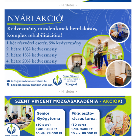
- Hirdetés -
- Hirdetés -