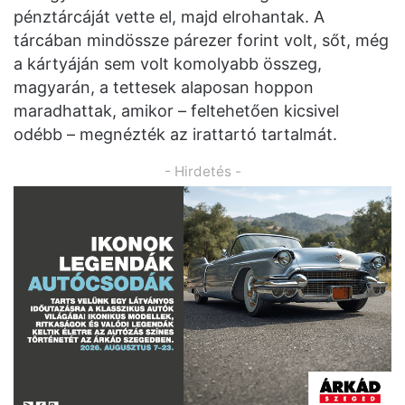
pénztárcáját vette el, majd elrohantak. A
tárcában mindössze párezer forint volt, sőt, még
a kártyáján sem volt komolyabb összeg,
magyarán, a tettesek alaposan hoppon
maradhattak, amikor – feltehetően kicsivel
odébb – megnézték az irattartó tartalmát.
- Hirdetés -