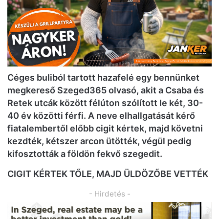
Céges buliból tartott hazafelé egy bennünket
megkereső Szeged365 olvasó, akit a Csaba és
Retek utcák között félúton szólított le két, 30-
40 év közötti férfi. A neve elhallgatását kérő
fiatalembertől előbb cigit kértek, majd követni
kezdték, kétszer arcon ütötték, végül pedig
kifosztották a földön fekvő szegedit.
CIGIT KÉRTEK TŐLE, MAJD ÜLDÖZŐBE VETTÉK
- Hirdetés -