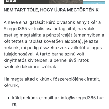
NEM TART TŐLE, HOGY ÚJRA MEGTÖRTÉNIK
A neve elhallgatását kérő olvasónk annyit kér a
Szeged365 virtuális családtagjaitól, ha valaki
esetleg megtalálta a pénztárcáját (amennyiben a
két tettes a rablást követően eldobta), jelezze
nekünk, mi pedig összehozzuk az illetőt a jogos
tulajdonosával. A tartó barna színű volt,
kinyithatós kivitelben, a benne lévő iratok
szolnoki lakcímre szólnak.
Ha megtaláltad cikkünk főszereplőjének iratait,
kérünk,
küldj nekünk e-mailt az
info@szeged365.hu-
ra
,