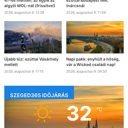
47-es mentén, az egyik az
ezúttal Budapest felé,
algyői MOL-nál (frissítve!)
Inárcsnál
2026, augusztus 9. 12:29
2026, augusztus 9. 11:59
Újabb tűz: ezúttal Vásárhely
Napi pakk: enyhült a hőség,
mellett
vár a Wicked családi nap!
2026, augusztus 9. 11:15
2026, augusztus 9. 06:30
SZEGED365 IDŐJÁRÁS
32
℃