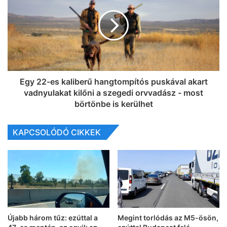
Egy 22-es kaliberű hangtompítós puskával akart
vadnyulakat kilőni a szegedi orvvadász - most
börtönbe is kerülhet
KAPCSOLÓDÓ CIKKEK
Újabb három tűz: ezúttal a
Megint torlódás az M5-ösön,