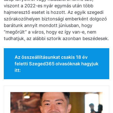
viszont a 2022-es nyár egymás után több
hajmeresztő esetet is hozott. Az egyik szegedi
szórakozóhelyen biztonsági emberként dolgozó
barátunk annyit mondott júniusban, hogy
“megőrült” a város, hogy ez így van-e, nem
tudhatjuk, az alábbi sztorik azonban beszédesek.
Az összeállításunkat csakis 18 év
feletti Szeged365 olvasóknak hagyjuk
itt: