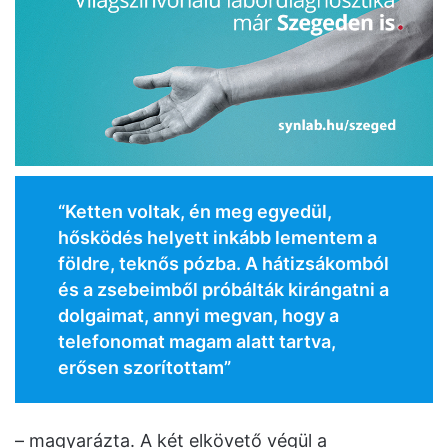
“Ketten voltak, én meg egyedül,
hősködés helyett inkább lementem a
földre, teknős pózba. A hátizsákomból
és a zsebeimből próbálták kirángatni a
dolgaimat, annyi megvan, hogy a
telefonomat magam alatt tartva,
erősen szorítottam”
– magyarázta. A két elkövető végül a