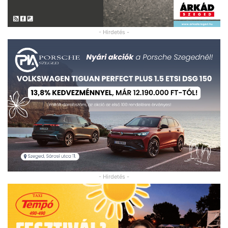
- Hirdetés -
- Hirdetés -