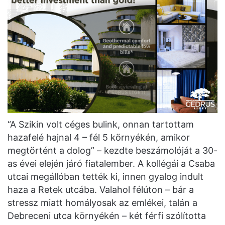
“A Szikin volt céges bulink, onnan tartottam
hazafelé hajnal 4 – fél 5 környékén, amikor
megtörtént a dolog” – kezdte beszámolóját a 30-
as évei elején járó fiatalember. A kollégái a Csaba
utcai megállóban tették ki, innen gyalog indult
haza a Retek utcába. Valahol félúton – bár a
stressz miatt homályosak az emlékei, talán a
Debreceni utca környékén – két férfi szólította