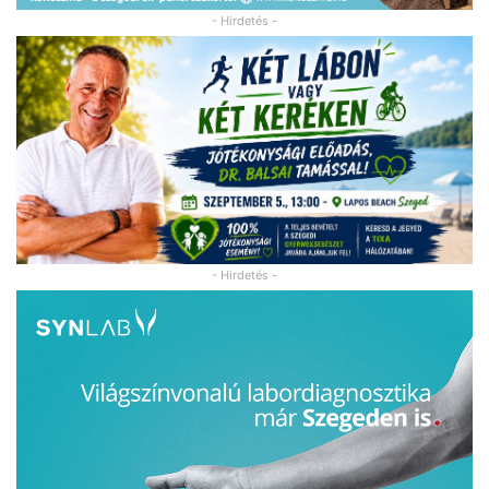
- Hirdetés -
- Hirdetés -