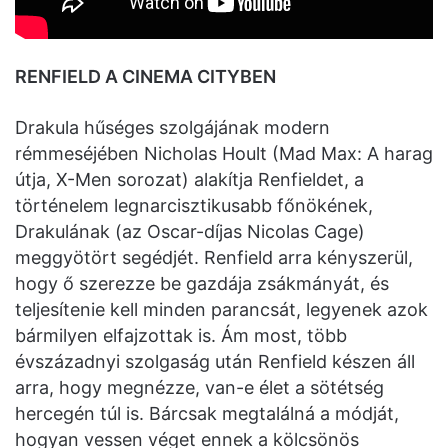
RENFIELD A CINEMA CITYBEN
Drakula hűséges szolgájának modern
rémmeséjében Nicholas Hoult (Mad Max: A harag
útja, X-Men sorozat) alakítja Renfieldet, a
történelem legnarcisztikusabb főnökének,
Drakulának (az Oscar-díjas Nicolas Cage)
meggyötört segédjét. Renfield arra kényszerül,
hogy ő szerezze be gazdája zsákmányát, és
teljesítenie kell minden parancsát, legyenek azok
bármilyen elfajzottak is. Ám most, több
évszázadnyi szolgaság után Renfield készen áll
arra, hogy megnézze, van-e élet a sötétség
hercegén túl is. Bárcsak megtalálná a módját,
hogyan vessen véget ennek a kölcsönös