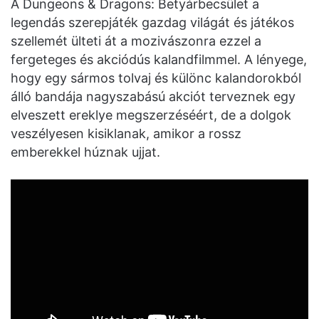
A Dungeons & Dragons: Betyárbecsület a
legendás szerepjáték gazdag világát és játékos
szellemét ülteti át a mozivászonra ezzel a
fergeteges és akciódús kalandfilmmel. A lényege,
hogy egy sármos tolvaj és különc kalandorokból
álló bandája nagyszabású akciót terveznek egy
elveszett ereklye megszerzéséért, de a dolgok
veszélyesen kisiklanak, amikor a rossz
emberekkel húznak ujjat.