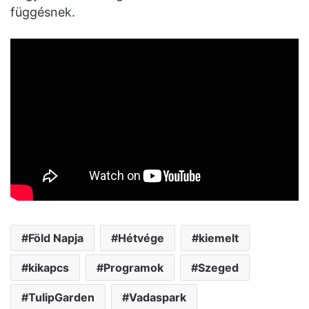
függésnek.
Föld Napja
Hétvége
kiemelt
kikapcs
Programok
Szeged
TulipGarden
Vadaspark