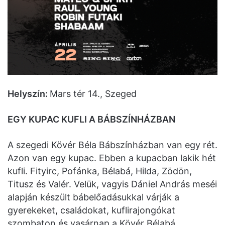
Helyszín:
Mars tér 14., Szeged
EGY KUPAC KUFLI A BÁBSZÍNHÁZBAN
A szegedi Kövér Béla Bábszínházban van egy rét.
Azon van egy kupac. Ebben a kupacban lakik hét
kufli. Fityirc, Pofánka, Bélabá, Hilda, Zödön,
Titusz és Valér. Velük, vagyis Dániel András meséi
alapján készült bábelőadásukkal várják a
gyerekeket, családokat, kuflirajongókat
szombaton és vasárnap a Kövér Bélabá