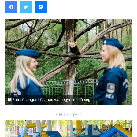
Facebook
Twitter
Messenger
Fotó: Csongrád-Csanád vármegyei rendőrség.
- Hirdetés -