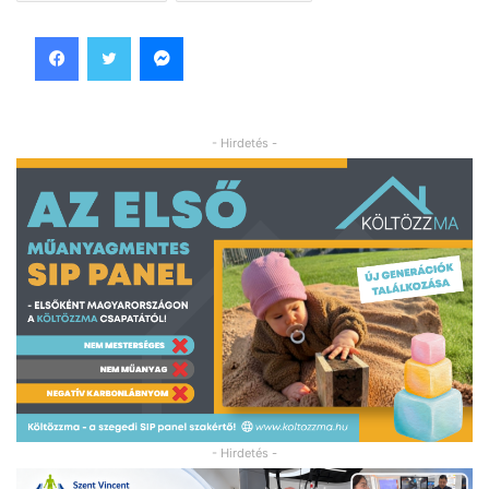
Facebook
Twitter
Messenger
- Hirdetés -
- Hirdetés -