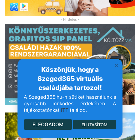
- Hirdetés -
Köszönjük, hogy a
Szeged365 virtuális
családjába tartozol!
A Szeged365.hu-n sütiket használunk a
gyorsabb működés érdekében. A
- Hirdetés -
tájékoztatónkat
ITT
találod.
ELFOGADOM
ELUTASÍTOM