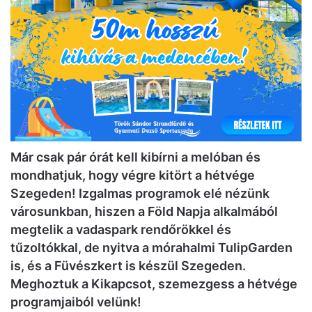
Már csak pár órát kell kibírni a melóban és
mondhatjuk, hogy végre kitört a hétvége
Szegeden! Izgalmas programok elé nézünk
városunkban, hiszen a
Föld Napja alkalmábó
l
megtelik a vadaspark rendőrökkel és
tűzoltókkal, de nyitva a mórahalmi TulipGarden
is, és a Füvészkert is készül Szegeden.
Meghoztuk a Kikapcsot, szemezgess a hétvége
programjaiból velünk!