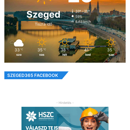
Szeged
33º - 25º
59%
5.63 km/h
Tiszta idő
33
35
38
41
35
℃
℃
℃
℃
℃
szo
vas
hét
ked
sze
SZEGED365 FACEBOOK
- Hirdetés -