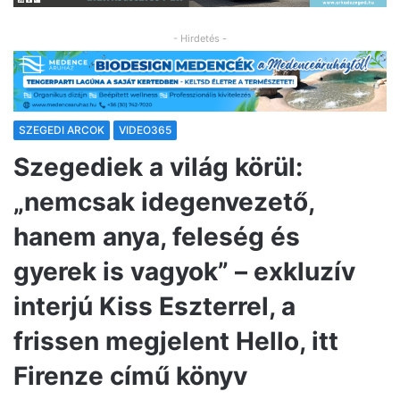
- Hirdetés -
SZEGEDI ARCOK
VIDEO365
Szegediek a világ körül:
„nemcsak idegenvezető,
hanem anya, feleség és
gyerek is vagyok” – exkluzív
interjú Kiss Eszterrel, a
frissen megjelent Hello, itt
Firenze című könyv