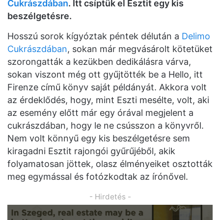
Cukrászdában
. Itt csíptük el Esztit egy kis
beszélgetésre.
Hosszú sorok kígyóztak péntek délután a
Delimo
Cukrászdában
, sokan már megvásárolt kötetüket
szorongatták a kezükben dedikálásra várva,
sokan viszont még ott gyűjtötték be a Hello, itt
Firenze című könyv saját példányát. Akkora volt
az érdeklődés, hogy, mint Eszti mesélte, volt, aki
az esemény előtt már egy órával megjelent a
cukrászdában, hogy le ne csússzon a könyvről.
Nem volt könnyű egy kis beszélgetésre sem
kiragadni Esztit rajongói gyűrűjéből, akik
folyamatosan jöttek, olasz élményeiket osztották
meg egymással és fotózkodtak az írónővel.
- Hirdetés -