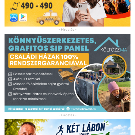
- Hirdetés -
- Hirdetés -