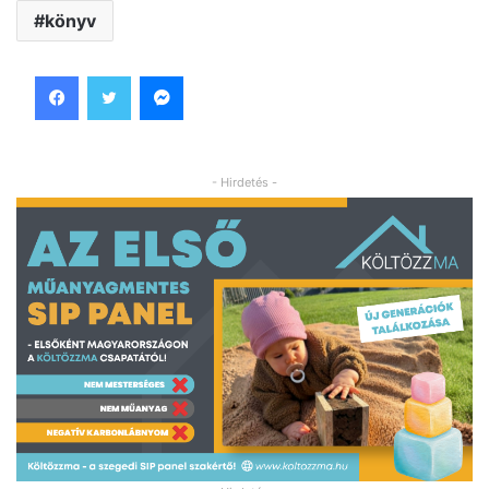
könyv
Facebook
Twitter
Messenger
- Hirdetés -