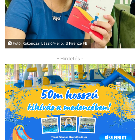
Fotó: Rakonczai László/Hello. Itt Firenze FB
- Hirdetés -