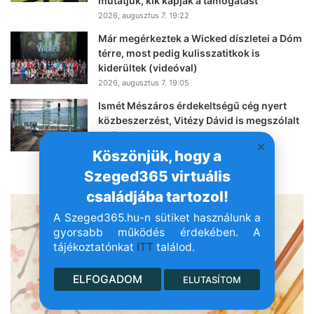
mutatjuk, kik kapják a támogatást
2026, augusztus 7. 19:22
Már megérkeztek a Wicked díszletei a Dóm
térre, most pedig kulisszatitkok is
kiderültek (videóval)
2026, augusztus 7. 19:05
Ismét Mészáros érdekeltségű cég nyert
közbeszerzést, Vitézy Dávid is megszólalt
az ügyben
2026, augusztus 7. 18:36
Köszönjük, hogy a
Szeged365 virtuális
- Hirdetés -
családjába tartozol!
A Szeged365.hu-n sütiket használunk a
gyorsabb működés érdekében. A
tájékoztatónkat
ITT
találod.
ELFOGADOM
ELUTASÍTOM