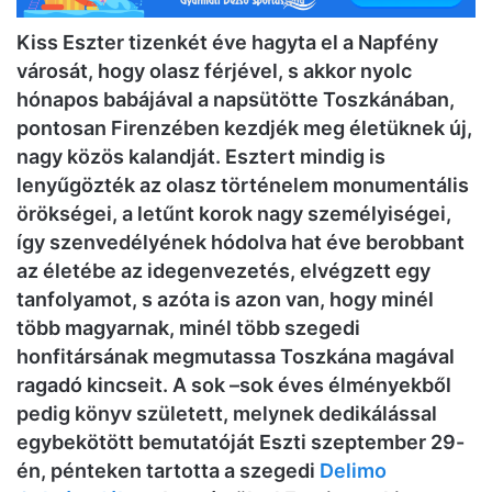
Kiss Eszter tizenkét éve hagyta el a Napfény
városát, hogy olasz férjével, s akkor nyolc
hónapos babájával a napsütötte Toszkánában,
pontosan Firenzében kezdjék meg életüknek új,
nagy közös kalandját. Esztert mindig is
lenyűgözték az olasz történelem monumentális
örökségei, a letűnt korok nagy személyiségei,
így szenvedélyének hódolva hat éve berobbant
az életébe az idegenvezetés, elvégzett egy
tanfolyamot, s azóta is azon van, hogy minél
több magyarnak, minél több szegedi
honfitársának megmutassa Toszkána magával
ragadó kincseit. A sok –sok éves élményekből
pedig könyv született, melynek dedikálással
egybekötött bemutatóját Eszti szeptember 29-
én, pénteken tartotta a szegedi
Delimo