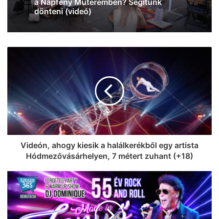
állunk: most iPhone 17-et nyerhetsz a
Malátában! (videó)
Videón, ahogy kiesik a halálkerékből egy artista
Hódmezővásárhelyen, 7 métert zuhant (+18)