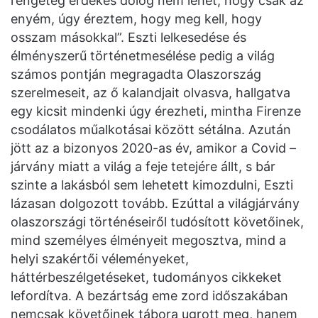
rengeteg érdekes dolog nem lehet, hogy csak az
enyém, úgy éreztem, hogy meg kell, hogy
osszam másokkal”. Eszti lelkesedése és
élményszerű történetmesélése pedig a világ
számos pontján megragadta Olaszország
szerelmeseit, az ő kalandjait olvasva, hallgatva
egy kicsit mindenki úgy érezheti, mintha Firenze
csodálatos műalkotásai között sétálna. Azután
jött az a bizonyos 2020-as év, amikor a Covid –
járvány miatt a világ a feje tetejére állt, s bár
szinte a lakásból sem lehetett kimozdulni, Eszti
lázasan dolgozott tovább. Ezúttal a világjárvány
olaszországi történéseiről tudósított követőinek,
mind személyes élményeit megosztva, mind a
helyi szakértői véleményeket,
háttérbeszélgetéseket, tudományos cikkeket
lefordítva. A bezártság eme zord időszakában
nemcsak követőinek tábora ugrott meg, hanem