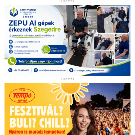
- Hirdetés -
- Hirdetés -