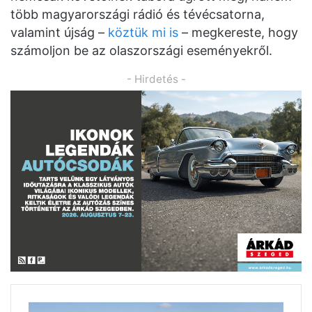
több magyarországi rádió és tévécsatorna,
valamint újság –
köztük mi is
– megkereste, hogy
számoljon be az olaszországi eseményekről.
- Hirdetés -