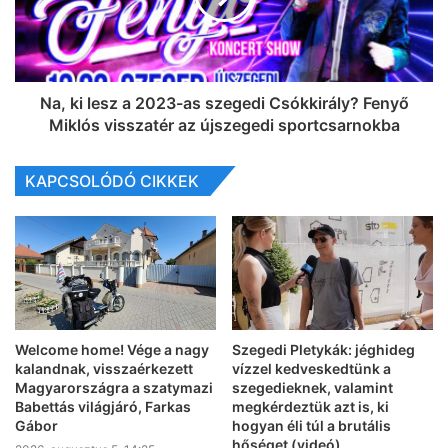
Na, ki lesz a 2023-as szegedi Csókkirály? Fenyő
Miklós visszatér az újszegedi sportcsarnokba
KAPCSOLÓDÓ CIKKEK
Welcome home! Vége a nagy
Szegedi Pletykák: jéghideg
kalandnak, visszaérkezett
vízzel kedveskedtünk a
Magyarországra a szatymazi
szegedieknek, valamint
Babettás világjáró, Farkas
megkérdeztük azt is, ki
Gábor
hogyan éli túl a brutális
hőséget (videó)