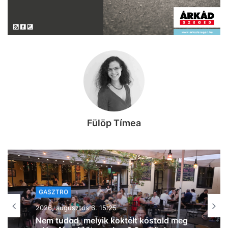
Fülöp Tímea
KIKAPCS
2026, augusztus 6. 13:49
Egy ilyen hírtől még nekünk is leesett az