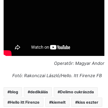
Operatőr: Magyar Andor
Fotó: Rakonczai László/Hello. Itt Firenze FB
blog
dedikálás
Delimo cukrászda
Hello itt Firenze
kiemelt
kiss eszter