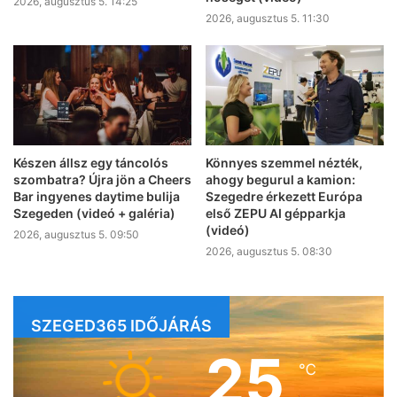
2026, augusztus 5. 14:25
2026, augusztus 5. 11:30
Készen állsz egy táncolós
Könnyes szemmel nézték,
szombatra? Újra jön a Cheers
ahogy begurul a kamion:
Bar ingyenes daytime bulija
Szegedre érkezett Európa
Szegeden (videó + galéria)
első ZEPU AI gépparkja
(videó)
2026, augusztus 5. 09:50
2026, augusztus 5. 08:30
SZEGED365 IDŐJÁRÁS
25
℃