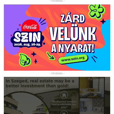
- Hirdetés -
- Hirdetés -