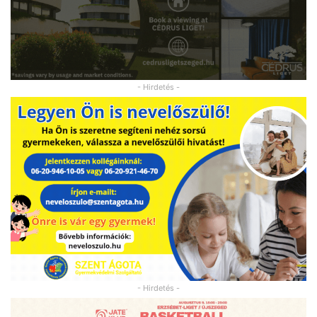
- Hirdetés -
- Hirdetés -