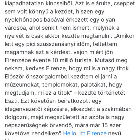
kiapadhatatlan kincseiből. Azt is elárulta, cseppet
sem volt könnyű a kezdet, hiszen egy
nyolchónapos babával érkezett egy olyan
városba, ahol senkit nem ismert, melynek a
nyelvét is csak akkor kezdte megtanulni. „Amikor
lett egy pici szusszanásnyi időm, feltettem
magamnak azt a kérdést, vajon miért jön
Firenzébe évente 10 millió turista. Mutasd meg
nekem, kedves Firenze, hogy mi is a nagy titok.
Először önszorgalomból kezdtem el járni a
múzeumokat, templomokat, palotákat, hogy
megtudjam, mi ez a titok” – kezdte történetét
Eszti. Ezt követően beiratkozott egy
idegenvezetői képzésre, elkezdett a szakmában
dolgozni, majd megszületett az azóta is nagy
népszerűségnek örvendő, mára már 15 ezer
követővel rendelkező
Hello. Itt Firenze
nevű