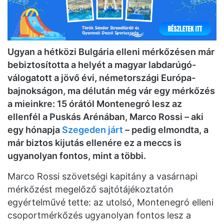
Ugyan a hétközi Bulgária elleni mérkőzésen már
bebiztosította a helyét a magyar labdarúgó-
válogatott a jövő évi, németországi Európa-
bajnokságon, ma délután még vár egy mérkőzés
a mieinkre: 15 órától Montenegró lesz az
ellenfél a Puskás Arénában, Marco Rossi – aki
egy hónapja
Szegeden járt
– pedig elmondta, a
már biztos kijutás ellenére ez a meccs is
ugyanolyan fontos, mint a többi.
Marco Rossi szövetségi kapitány a vasárnapi
mérkőzést megelőző sajtótájékoztatón
egyértelművé tette: az utolsó, Montenegró elleni
csoportmérkőzés ugyanolyan fontos lesz a