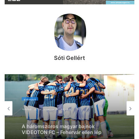
Sóti Gellért
SPORT
SPORT
2026, augusztus 8. 14:36
2026, augusztus 8. 15:50
Meccsnap van: a HBC Nantessel csap
össze a Pick Szeged!