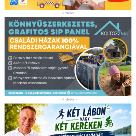
- Hirdetés -
- Hirdetés -