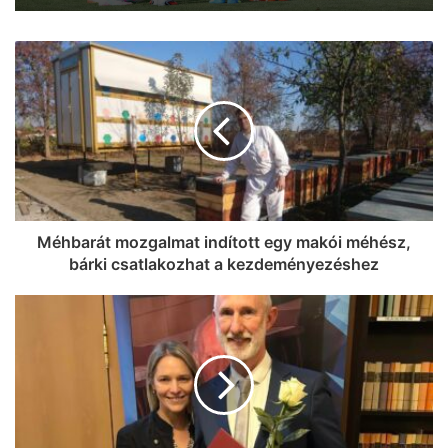
A háromszoros magyar bajnok
VIDEOTON FC – Fehérvár ellen lép
pályára ma délután a Szeged – Csanád
GA
Méhbarát mozgalmat indított egy makói méhész,
bárki csatlakozhat a kezdeményezéshez