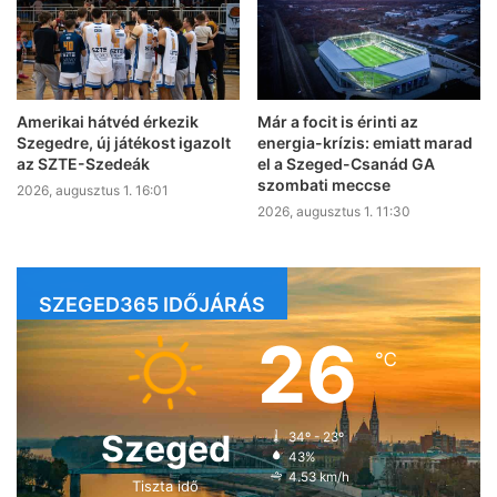
Amerikai hátvéd érkezik
Már a focit is érinti az
Szegedre, új játékost igazolt
energia-krízis: emiatt marad
az SZTE-Szedeák
el a Szeged-Csanád GA
szombati meccse
2026, augusztus 1. 16:01
2026, augusztus 1. 11:30
SZEGED365 IDŐJÁRÁS
26
℃
Szeged
34º - 23º
43%
4.53 km/h
Tiszta idő