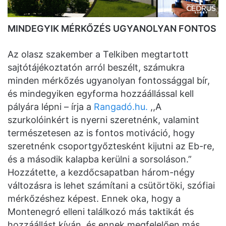
MINDEGYIK MÉRKŐZÉS UGYANOLYAN FONTOS
Az olasz szakember a Telkiben megtartott
sajtótájékoztatón arról beszélt, számukra
minden mérkőzés ugyanolyan fontossággal bír,
és mindegyiken egyforma hozzáállással kell
pályára lépni – írja a
Rangadó.hu.
,,A
szurkolóinkért is nyerni szeretnénk, valamint
természetesen az is fontos motiváció, hogy
szeretnénk csoportgyőztesként kijutni az Eb-re,
és a második kalapba kerülni a sorsoláson.”
Hozzátette, a kezdőcsapatban három-négy
változásra is lehet számítani a csütörtöki, szófiai
mérkőzéshez képest. Ennek oka, hogy a
Montenegró elleni találkozó más taktikát és
hozzáállást kíván, és ennek megfelelően más