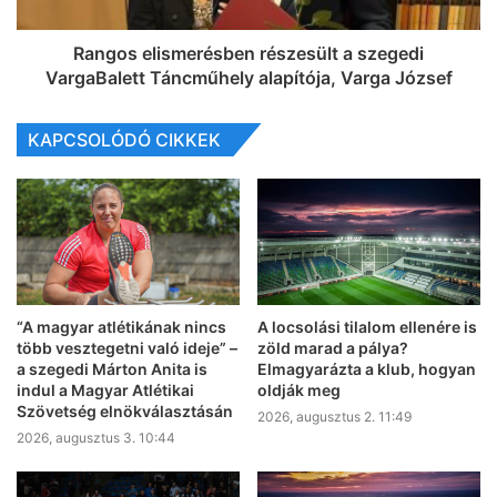
Rangos elismerésben részesült a szegedi
VargaBalett Táncműhely alapítója, Varga József
KAPCSOLÓDÓ CIKKEK
“A magyar atlétikának nincs
A locsolási tilalom ellenére is
több vesztegetni való ideje” –
zöld marad a pálya?
a szegedi Márton Anita is
Elmagyarázta a klub, hogyan
indul a Magyar Atlétikai
oldják meg
Szövetség elnökválasztásán
2026, augusztus 2. 11:49
2026, augusztus 3. 10:44