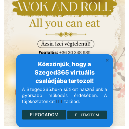
Köszönjük, hogy a
Szeged365 virtuális
családjába tartozol!
A Szeged365.hu-n sütiket használunk a
gyorsabb működés érdekében. A
tájékoztatónkat
ITT
találod.
ELFOGADOM
ELUTASÍTOM