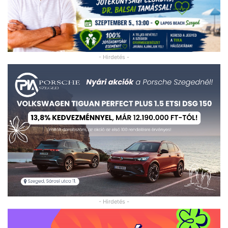
- Hirdetés -
- Hirdetés -