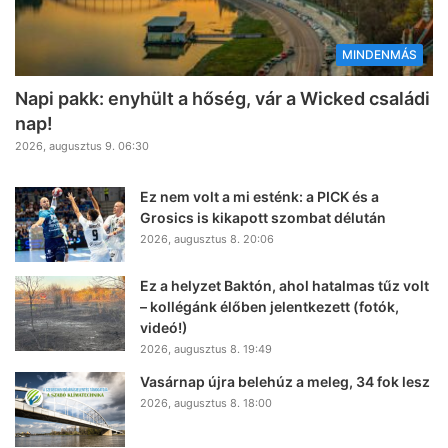
MINDENMÁS
Napi pakk: enyhült a hőség, vár a Wicked családi
nap!
2026, augusztus 9. 06:30
Ez nem volt a mi esténk: a PICK és a
Grosics is kikapott szombat délután
2026, augusztus 8. 20:06
Ez a helyzet Baktón, ahol hatalmas tűz volt
– kollégánk élőben jelentkezett (fotók,
videó!)
2026, augusztus 8. 19:49
Vasárnap újra belehúz a meleg, 34 fok lesz
2026, augusztus 8. 18:00