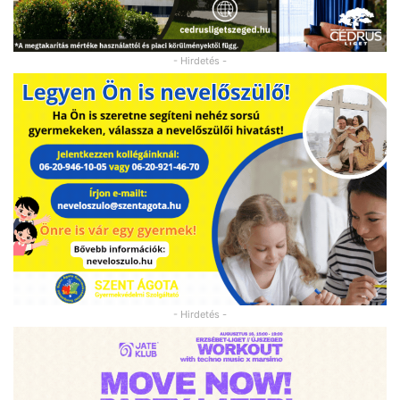
- Hirdetés -
- Hirdetés -