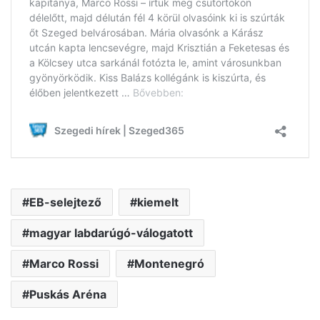
EB-selejtező
kiemelt
magyar labdarúgó-válogatott
Marco Rossi
Montenegró
Puskás Aréna