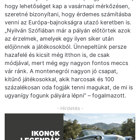
hogy lehetőséget kap a vasárnapi mérkőzésen,
szeretné bizonyítani, hogy érdemes számításba
venni az Európa-bajnokságra utazó keretben is.
„Nyilván Szófiában már a pályán előtörtek azok
az érzelmek, amelyek egy ilyen siker után
előjönnek a játékosokból. Ünnepeltünk persze
hazafelé és kicsit még itthon is, de csak
módjával, mert még egy nagyon fontos meccs
vár ránk. A montenegrói nagyon jó csapat,
kitűnő játékosokkal, akik harcosak és 100
százalékosan oda fogják tenni magukat, de mi is
ugyanígy fogunk pályára lépni” – fogalmazott.
- Hirdetés -