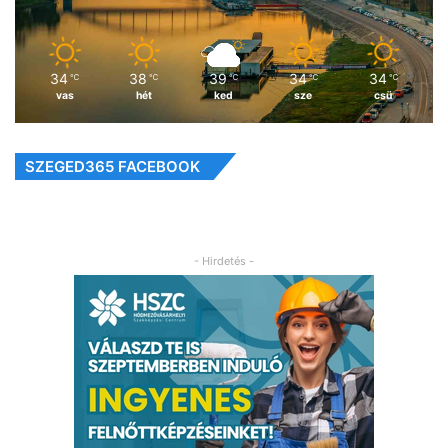
34
38
39
34
34
℃
℃
℃
℃
℃
vas
hét
ked
sze
csü
SZEGED365 FACEBOOK
- Hirdetés -