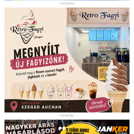
- Hirdetés -
- Hirdetés -