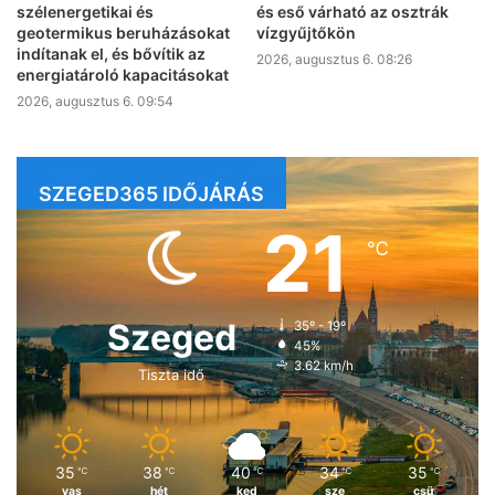
szélenergetikai és
és eső várható az osztrák
geotermikus beruházásokat
vízgyűjtőkön
indítanak el, és bővítik az
2026, augusztus 6. 08:26
energiatároló kapacitásokat
2026, augusztus 6. 09:54
SZEGED365 IDŐJÁRÁS
21
℃
Szeged
35º - 19º
45%
3.62 km/h
Tiszta idő
35
38
40
34
35
℃
℃
℃
℃
℃
vas
hét
ked
sze
csü