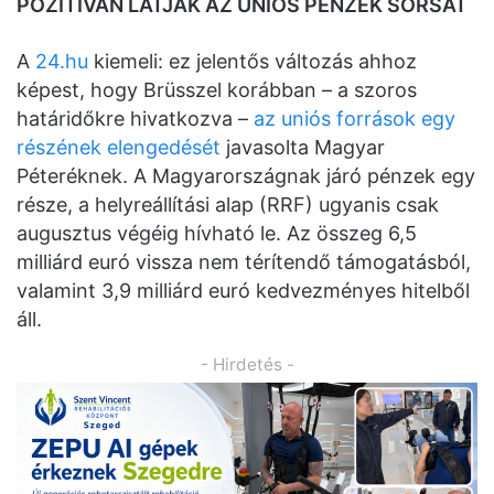
POZITÍVAN LÁTJÁK AZ UNIÓS PÉNZEK SORSÁT
A
24.hu
kiemeli: ez jelentős változás ahhoz
képest, hogy Brüsszel korábban – a szoros
határidőkre hivatkozva –
az uniós források egy
részének elengedését
javasolta Magyar
Péteréknek. A Magyarországnak járó pénzek egy
része, a helyreállítási alap (RRF) ugyanis csak
augusztus végéig hívható le. Az összeg 6,5
milliárd euró vissza nem térítendő támogatásból,
valamint 3,9 milliárd euró kedvezményes hitelből
áll.
- Hirdetés -