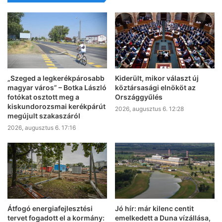
„Szeged a legkerékpárosabb
Kiderült, mikor választ új
magyar város” – Botka László
köztársasági elnököt az
fotókat osztott meg a
Országgyűlés
kiskundorozsmai kerékpárút
2026, augusztus 6. 12:28
megújult szakaszáról
2026, augusztus 6. 17:16
Átfogó energiafejlesztési
Jó hír: már kilenc centit
tervet fogadott el a kormány:
emelkedett a Duna vízállása,