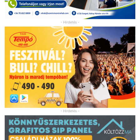
- Hirdetés -
- Hirdetés -