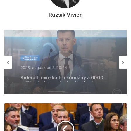
Ruzsik Vivien
KÖZÉLET
KÖZÉLET
2026, augusztus 7. 18:36
2026, augusztus 7. 19:39
Ismét Mészáros érdekeltségű cég nyert
közbeszerzést, Vitézy Dávid is
megszólalt az ügyben
Lazul a volt miniszterelnök: Orbán
Viktor felbukkant a szerbiai
trombitafesztiválon, sörözött és
csevapot kóstolt