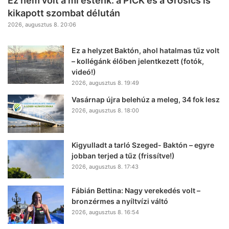
Ez nem volt a mi esténk: a PICK és a Grosics is
kikapott szombat délután
2026, augusztus 8. 20:06
Ez a helyzet Baktón, ahol hatalmas tűz volt
– kollégánk élőben jelentkezett (fotók,
videó!)
2026, augusztus 8. 19:49
Vasárnap újra belehúz a meleg, 34 fok lesz
2026, augusztus 8. 18:00
Kigyulladt a tarló Szeged- Baktón – egyre
jobban terjed a tűz (frissítve!)
2026, augusztus 8. 17:43
Fábián Bettina: Nagy verekedés volt –
bronzérmes a nyíltvízi váltó
2026, augusztus 8. 16:54