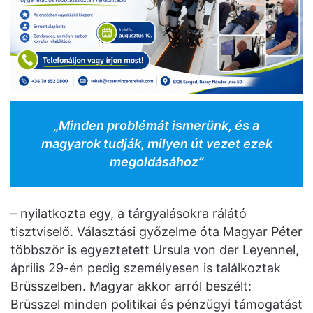
„Minden problémát ismerünk, és a
magyarok tudják, milyen út vezet ezek
megoldásához”
– nyilatkozta egy, a tárgyalásokra rálátó
tisztviselő. Választási győzelme óta Magyar Péter
többször is egyeztetett Ursula von der Leyennel,
április 29-én pedig személyesen is találkoztak
Brüsszelben. Magyar akkor arról beszélt:
Brüsszel minden politikai és pénzügyi támogatást