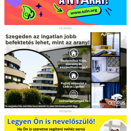
- Hirdetés -
- Hirdetés -