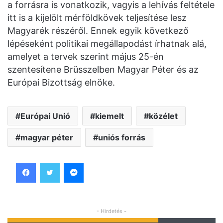
a forrásra is vonatkozik, vagyis a lehívás feltétele
itt is a kijelölt mérföldkövek teljesítése lesz
Magyarék részéről. Ennek egyik következő
lépéseként politikai megállapodást írhatnak alá,
amelyet a tervek szerint május 25-én
szentesítene Brüsszelben Magyar Péter és az
Európai Bizottság elnöke.
Európai Unió
kiemelt
közélet
magyar péter
uniós forrás
Facebook
Twitter
Messenger
- Hirdetés -