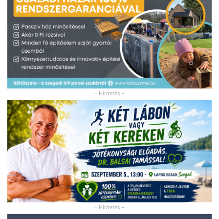
- Hirdetés -
- Hirdetés -