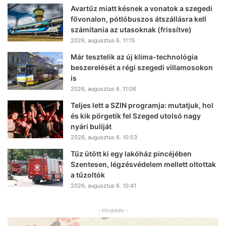
Avartűz miatt késnek a vonatok a szegedi
fővonalon, pótlóbuszos átszállásra kell
számítania az utasoknak (frissítve)
2026, augusztus 6. 11:15
Már tesztelik az új klíma-technológia
beszerelését a régi szegedi villamosokon
is
2026, augusztus 6. 11:06
Teljes lett a SZIN programja: mutatjuk, hol
és kik pörgetik fel Szeged utolsó nagy
nyári buliját
2026, augusztus 6. 10:53
Tűz ütött ki egy lakóház pincéjében
Szentesen, légzésvédelem mellett oltottak
a tűzoltók
2026, augusztus 6. 10:41
- Hirdetés -