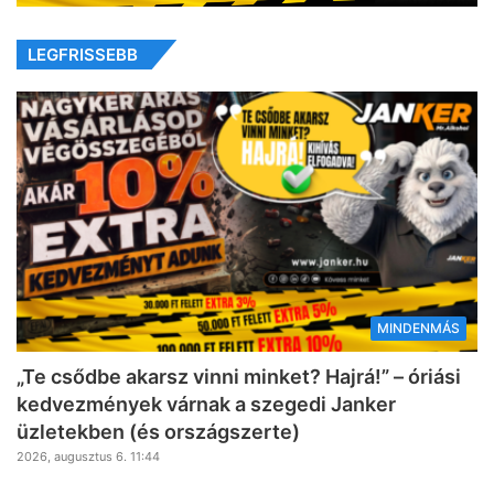
LEGFRISSEBB
MINDENMÁS
„Te csődbe akarsz vinni minket? Hajrá!” – óriási
kedvezmények várnak a szegedi Janker
üzletekben (és országszerte)
2026, augusztus 6. 11:44