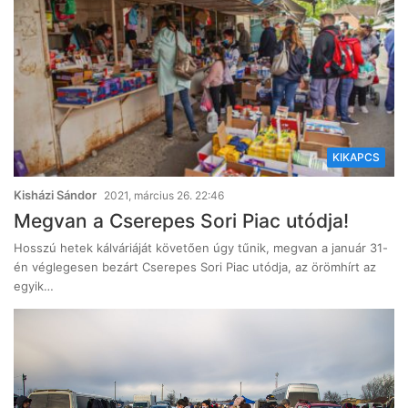
KIKAPCS
Kisházi Sándor
2021, március 26. 22:46
Megvan a Cserepes Sori Piac utódja!
Hosszú hetek kálváriáját követően úgy tűnik, megvan a január 31-
én véglegesen bezárt Cserepes Sori Piac utódja, az örömhírt az
egyik…