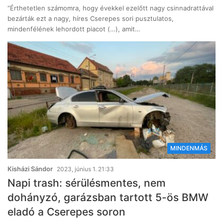
“Érthetetlen számomra, hogy évekkel ezelőtt nagy csinnadrattával
bezárták ezt a nagy, híres Cserepes sori pusztulatos,
mindenfélének lehordott piacot (…), amit…
MINDENMÁS
Kisházi Sándor
2023, június 1. 21:33
Napi trash: sérülésmentes, nem
dohányzó, garázsban tartott 5-ös BMW
eladó a Cserepes soron