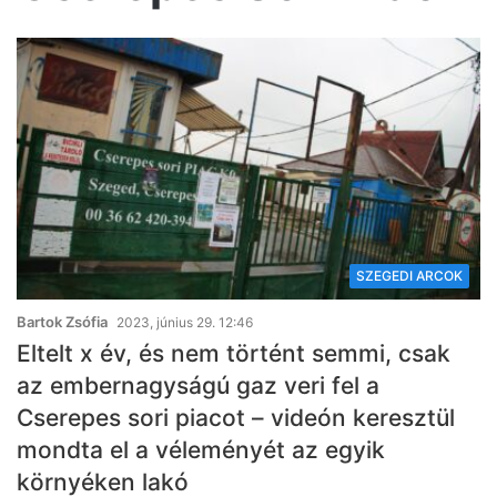
SZEGEDI ARCOK
Bartok Zsófia
2023, június 29. 12:46
Eltelt x év, és nem történt semmi, csak
az embernagyságú gaz veri fel a
Cserepes sori piacot – videón keresztül
mondta el a véleményét az egyik
környéken lakó