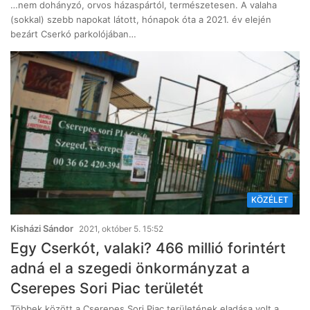
…nem dohányzó, orvos házaspártól, természetesen. A valaha
(sokkal) szebb napokat látott, hónapok óta a 2021. év elején
bezárt Cserkó parkolójában…
KÖZÉLET
Kisházi Sándor
2021, október 5. 15:52
Egy Cserkót, valaki? 466 millió forintért
adná el a szegedi önkormányzat a
Cserepes Sori Piac területét
Többek között a Cserepes Sori Piac területének eladása volt a