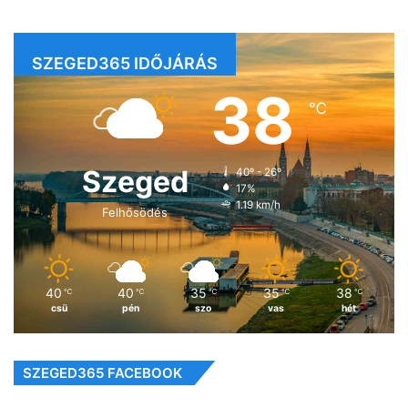
SZEGED365 IDŐJÁRÁS
38
℃
Szeged
40º - 26º
17%
1.19 km/h
Felhősödés
40
40
35
35
38
℃
℃
℃
℃
℃
csü
pén
szo
vas
hét
SZEGED365 FACEBOOK