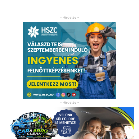
- Hirdetés -
- Hirdetés -