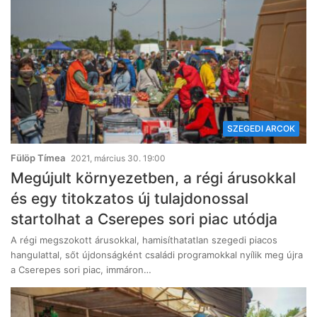
SZEGEDI ARCOK
Fülöp Tímea
2021, március 30. 19:00
Megújult környezetben, a régi árusokkal
és egy titokzatos új tulajdonossal
startolhat a Cserepes sori piac utódja
A régi megszokott árusokkal, hamisíthatatlan szegedi piacos
hangulattal, sőt újdonságként családi programokkal nyílik meg újra
a Cserepes sori piac, immáron…