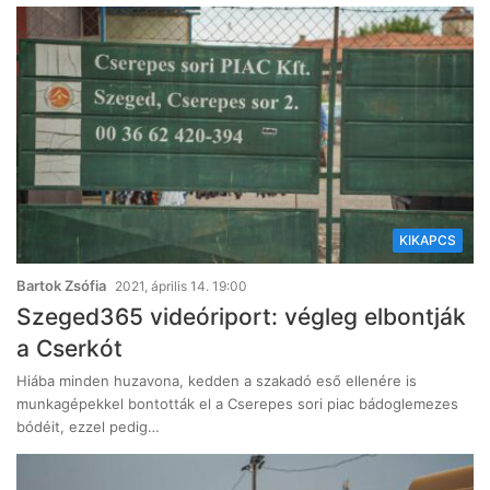
KIKAPCS
Bartok Zsófia
2021, április 14. 19:00
Szeged365 videóriport: végleg elbontják
a Cserkót
Hiába minden huzavona, kedden a szakadó eső ellenére is
munkagépekkel bontották el a Cserepes sori piac bádoglemezes
bódéit, ezzel pedig…