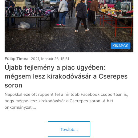
KIKAPCS
Fülöp Tímea
2021, február 26. 15:51
Újabb fejlemény a piac ügyében:
mégsem lesz kirakodóvásár a Cserepes
soron
Napokkal ezelőtt röppent fel a hír több Facebook csoportban is,
hogy mégse lesz kirakodóvásár a Cserepes soron. A hírt
önkormányzati…
Tovább...