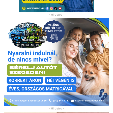
- Hirdetés -
- Hirdetés -