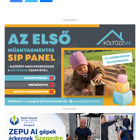
- Hirdetés -
- Hirdetés -