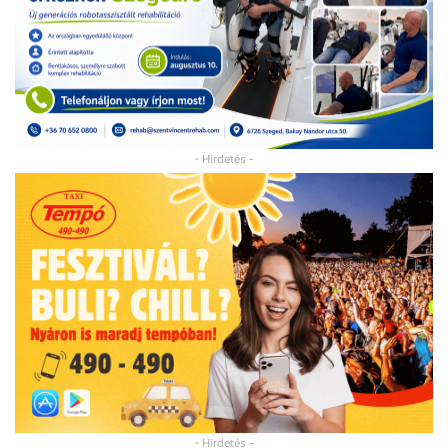
- Hirdetés -
- Hirdetés -