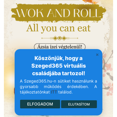
Köszönjük, hogy a
Szeged365 virtuális
családjába tartozol!
A Szeged365.hu-n sütiket használunk a
gyorsabb működés érdekében. A
tájékoztatónkat
ITT
találod.
ELFOGADOM
ELUTASÍTOM