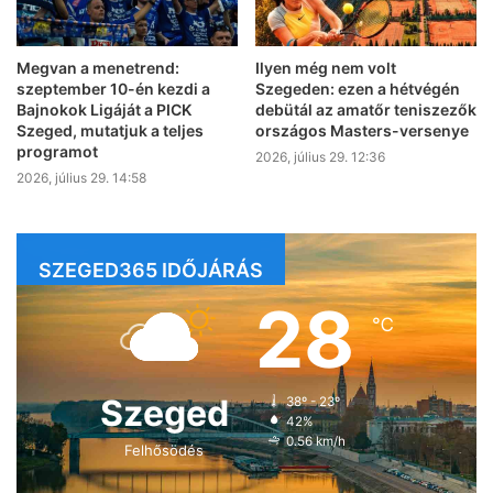
Megvan a menetrend:
Ilyen még nem volt
szeptember 10-én kezdi a
Szegeden: ezen a hétvégén
Bajnokok Ligáját a PICK
debütál az amatőr teniszezők
Szeged, mutatjuk a teljes
országos Masters-versenye
programot
2026, július 29. 12:36
2026, július 29. 14:58
SZEGED365 IDŐJÁRÁS
28
℃
Szeged
38º - 23º
42%
0.56 km/h
Felhősödés