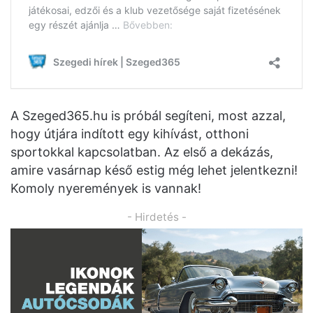
A Szeged365.hu is próbál segíteni, most azzal,
hogy útjára indított egy kihívást, otthoni
sportokkal kapcsolatban. Az első a dekázás,
amire vasárnap késő estig még lehet jelentkezni!
Komoly nyeremények is vannak!
- Hirdetés -