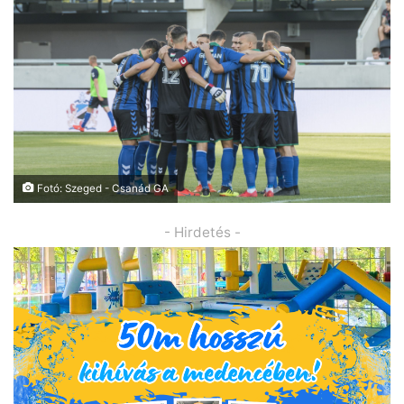
Fotó: Szeged - Csanád GA
- Hirdetés -