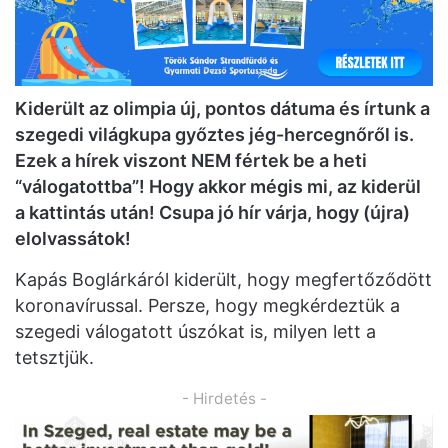
Kiderült az olimpia új, pontos dátuma és írtunk a
szegedi világkupa győztes jég-hercegnőről is.
Ezek a hírek viszont NEM fértek be a heti
“válogatottba”! Hogy akkor mégis mi, az kiderül
a kattintás után! Csupa jó hír várja, hogy (újra)
elolvassátok!
Kapás Boglárkáról kiderült, hogy megfertőződött
koronavírussal. Persze, hogy megkérdeztük a
szegedi válogatott úszókat is, milyen lett a
tetsztjük.
- Hirdetés -