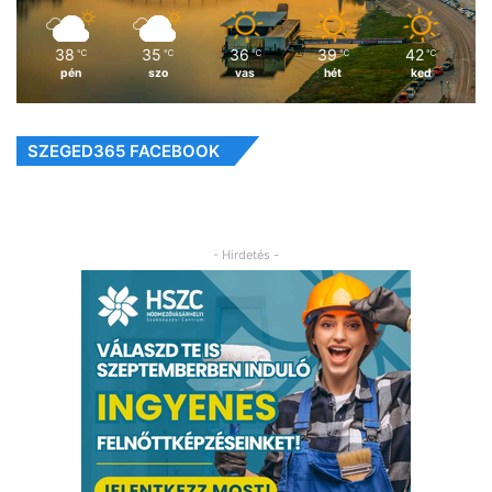
38
35
36
39
42
℃
℃
℃
℃
℃
pén
szo
vas
hét
ked
SZEGED365 FACEBOOK
- Hirdetés -