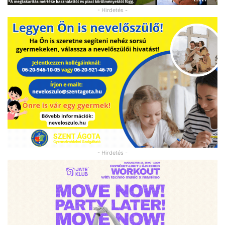
- Hirdetés -
- Hirdetés -