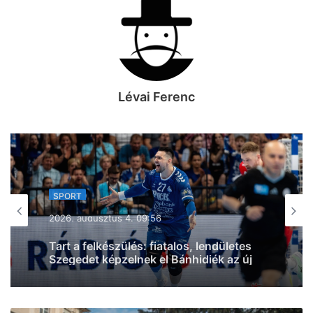
Lévai Ferenc
SPORT
2026, augusztus 3. 20:16
Szegedi küzdősport-szenzáció: a
világelső BKFC-ben debütál a Sárközi
MMA Team magyar bajnok nagyágyúja