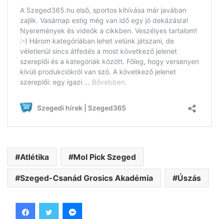
Atlétika
Mol Pick Szeged
Szeged-Csanád Grosics Akadémia
Úszás
Facebook
Twitter
Messenger