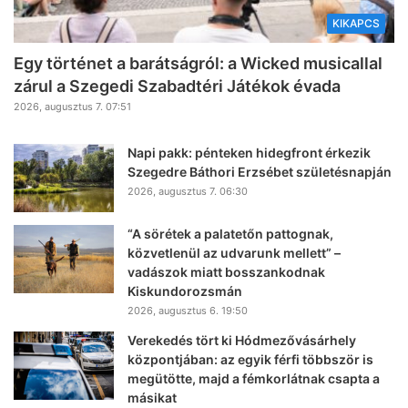
KIKAPCS
Egy történet a barátságról: a Wicked musicallal
zárul a Szegedi Szabadtéri Játékok évada
2026, augusztus 7. 07:51
Napi pakk: pénteken hidegfront érkezik
Szegedre Báthori Erzsébet születésnapján
2026, augusztus 7. 06:30
“A sörétek a palatetőn pattognak,
közvetlenül az udvarunk mellett” –
vadászok miatt bosszankodnak
Kiskundorozsmán
2026, augusztus 6. 19:50
Verekedés tört ki Hódmezővásárhely
központjában: az egyik férfi többször is
megütötte, majd a fémkorlátnak csapta a
másikat