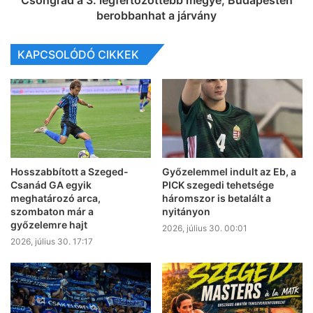
berobbanhat a járvány
KAPCSOLÓDÓ CIKKEK
Hosszabbított a Szeged-
Győzelemmel indult az Eb, a
Csanád GA egyik
PICK szegedi tehetsége
meghatározó arca,
háromszor is betalált a
szombaton már a
nyitányon
győzelemre hajt
2026, július 30. 00:01
2026, július 30. 17:17