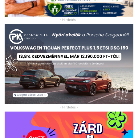
- Hirdetés -
- Hirdetés -