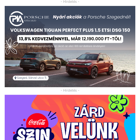
- Hirdetés -
- Hirdetés -