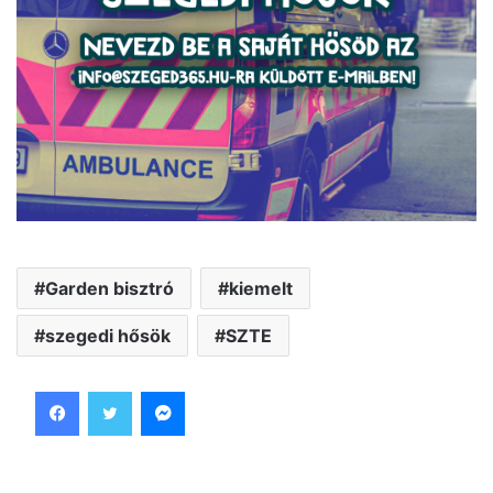
Garden bisztró
kiemelt
szegedi hősök
SZTE
Facebook
Twitter
Messenger