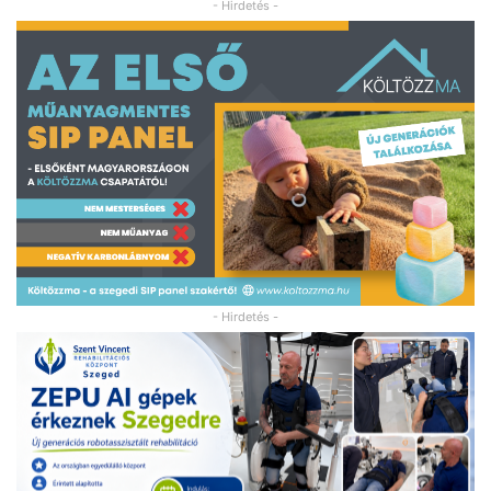
- Hirdetés -
- Hirdetés -