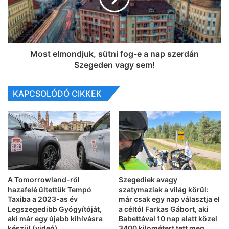
Most elmondjuk, sütni fog-e a nap szerdán
Szegeden vagy sem!
KAPCSOLÓDÓ CIKKEK
A Tomorrowland-ről
Szegediek avagy
hazafelé ültettük Tempó
szatymaziak a világ körül:
Taxiba a 2023-as év
már csak egy nap választja el
Legszegedibb Gyógyítóját,
a céltól Farkas Gábort, aki
aki már egy újabb kihívásra
Babettával 10 nap alatt közel
készül (videó)
3400 kilométert tett meg