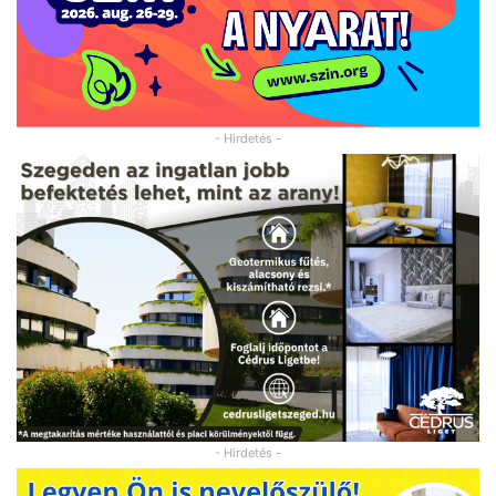
- Hirdetés -
- Hirdetés -