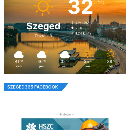
32
℃
Szeged
41º - 26º
25%
1.24 km/h
Tiszta idő
41
40
35
35
38
℃
℃
℃
℃
℃
csü
pén
szo
vas
hét
SZEGED365 FACEBOOK
- Hirdetés -