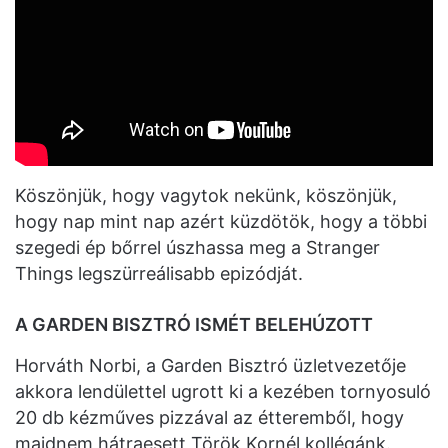
Köszönjük, hogy vagytok nekünk, köszönjük,
hogy nap mint nap azért küzdötök, hogy a többi
szegedi ép bőrrel úszhassa meg a Stranger
Things legszürreálisabb epizódját.
A GARDEN BISZTRÓ ISMÉT BELEHÚZOTT
Horváth Norbi, a Garden Bisztró üzletvezetője
akkora lendülettel ugrott ki a kezében tornyosuló
20 db kézműves pizzával az étteremből, hogy
majdnem hátraesett Török Kornél kollégánk.