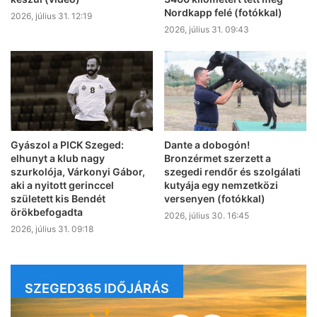
Nordkapp felé (fotókkal)
2026, július 31. 12:19
2026, július 31. 09:43
Gyászol a PICK Szeged:
Dante a dobogón!
elhunyt a klub nagy
Bronzérmet szerzett a
szurkolója, Várkonyi Gábor,
szegedi rendőr és szolgálati
aki a nyitott gerinccel
kutyája egy nemzetközi
született kis Bendét
versenyen (fotókkal)
örökbefogadta
2026, július 30. 16:45
2026, július 31. 09:18
SZEGED365 IDŐJÁRÁS