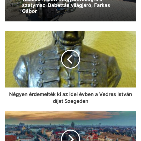
“Tud időzíteni” – megszületett
Szegedi Pletykák: jéghideg vízzel
Szabados Ági első gyermeke
kedveskedtünk a szegedieknek,
valamint megkérdeztük azt is, ki hogyan
éli túl a brutális hőséget (videó)
Négyen érdemelték ki az idei évben a Vedres István
díjat Szegeden