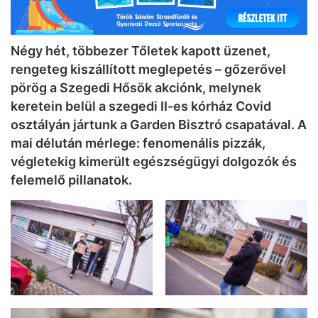
Négy hét, többezer Tőletek kapott üzenet,
rengeteg kiszállított meglepetés – gőzerővel
pörög a Szegedi Hősök akciónk, melynek
keretein belül a szegedi II-es kórház Covid
osztályán jártunk a Garden Bisztró csapatával. A
mai délután mérlege: fenomenális pizzák,
végletekig kimerült egészségügyi dolgozók és
felemelő pillanatok.