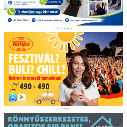
- Hirdetés -
- Hirdetés -