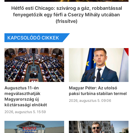
Hétfő esti Chicago: szivárog a gáz, robbantással
fenyegetőzik egy férfi a Cserzy Mihály utcában
(frissítve)
KAPCSOLÓDÓ CIKKEK
Augusztus 11-én
Magyar Péter: Az utolsó
megválaszthatják
paksi turbina stabilan termel
Magyarország új
2026, augusztus 5. 09:06
köztársasági elnökét
2026, augusztus 5. 15:59