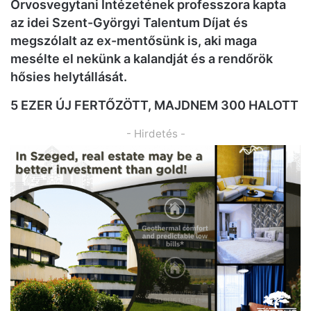
Orvosvegytani Intézetének professzora kapta
az idei Szent-Györgyi Talentum Díjat és
megszólalt az ex-mentősünk is, aki maga
mesélte el nekünk a kalandját és a rendőrök
hősies helytállását.
5 EZER ÚJ FERTŐZÖTT, MAJDNEM 300 HALOTT
- Hirdetés -