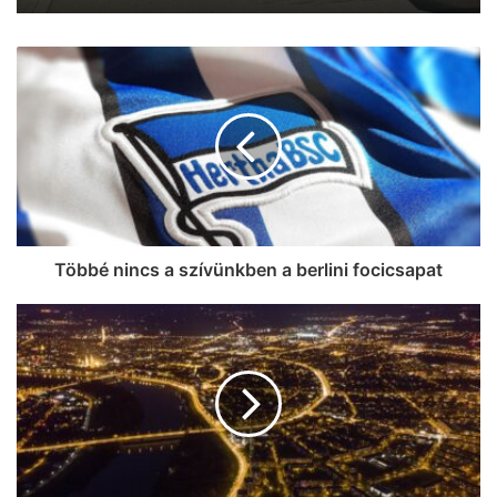
Tíz éve nem volt olyan alacsony az
infláció, mint most
Többé nincs a szívünkben a berlini focicsapat