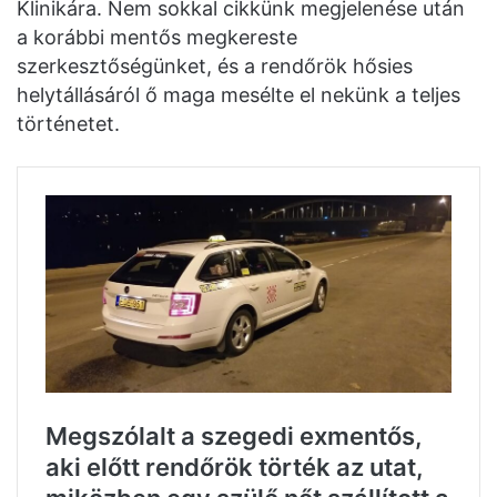
Klinikára. Nem sokkal cikkünk megjelenése után
a korábbi mentős megkereste
szerkesztőségünket, és a rendőrök hősies
helytállásáról ő maga mesélte el nekünk a teljes
történetet.