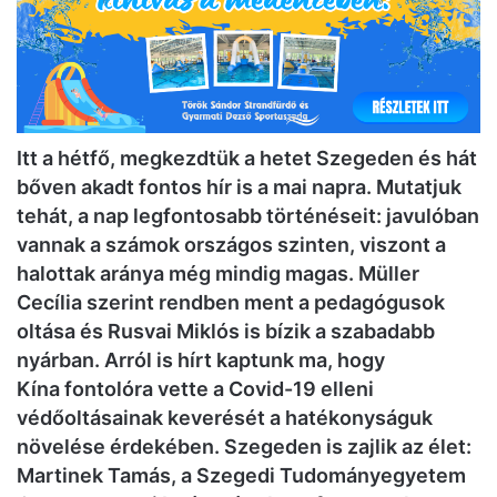
Itt a hétfő, megkezdtük a hetet Szegeden és hát
bőven akadt fontos hír is a mai napra. Mutatjuk
tehát, a nap legfontosabb történéseit: javulóban
vannak a számok országos szinten, viszont a
halottak aránya még mindig magas. Müller
Cecília szerint rendben ment a pedagógusok
oltása és Rusvai Miklós is bízik a szabadabb
nyárban. Arról is hírt kaptunk ma, hogy
Kína fontolóra vette a Covid-19 elleni
védőoltásainak keverését a hatékonyságuk
növelése érdekében. Szegeden is zajlik az élet:
Martinek Tamás, a Szegedi Tudományegyetem