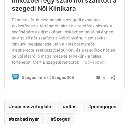
napi összefoglaló
oltás
pedagógus
szabad nyár
Szeged