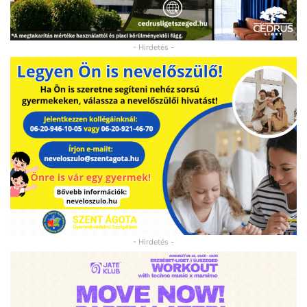
- Hirdetés -
- Hirdetés -