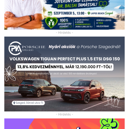
- Hirdetés -
- Hirdetés -