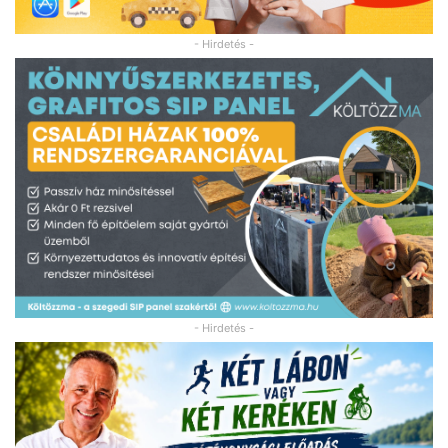
- Hirdetés -
- Hirdetés -