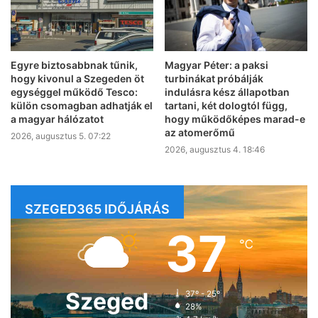
Egyre biztosabbnak tűnik,
Magyar Péter: a paksi
hogy kivonul a Szegeden öt
turbinákat próbálják
egységgel működő Tesco:
indulásra kész állapotban
külön csomagban adhatják el
tartani, két dologtól függ,
a magyar hálózatot
hogy működőképes marad-e
az atomerőmű
2026, augusztus 5. 07:22
2026, augusztus 4. 18:46
SZEGED365 IDŐJÁRÁS
37
℃
Szeged
37º - 25º
28%