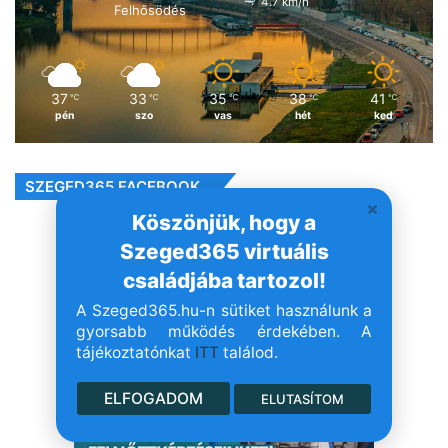
4.7 km/h
Felhősödés
37
33
35
38
41
℃
℃
℃
℃
℃
pén
szo
vas
hét
ked
SZEGED365 FACEBOOK
Köszönjük, hogy a
Szeged365 virtuális
családjába tartozol!
- Hirdetés -
A Szeged365.hu-n sütiket használunk a
gyorsabb működés érdekében. A
tájékoztatónkat
ITT
találod.
ELFOGADOM
ELUTASÍTOM