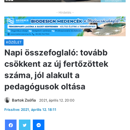
- Hirdetés -
KÖZÉLET
Napi összefoglaló: tovább
csökkent az új fertőzöttek
száma, jól alakult a
pedagógusok oltása
Bartok Zsófia
2021, április 12. 20:00
Frissítve: 2021, április 12. 18:11
Facebook
Twitter
Messenger