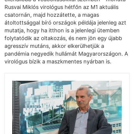
Rusvai Miklós virológus hétfőn az M1 aktuális
csatornán, majd hozzátette, a magas
átoltottsággal bíró országok példája jelenleg azt
mutatja, hogy ha itthon is a jelenlegi ütemben
folytatódik az oltakozás, és nem jön egy újabb
agresszív mutáns, akkor elkerülhetjük a
pandémia negyedik hullámát Magyarországon. A
virológus bízik a maszkmentes nyárban is.