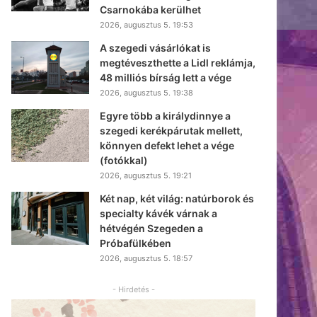
Csarnokába kerülhet
2026, augusztus 5. 19:53
A szegedi vásárlókat is
megtéveszthette a Lidl reklámja,
48 milliós bírság lett a vége
2026, augusztus 5. 19:38
Egyre több a királydinnye a
szegedi kerékpárutak mellett,
könnyen defekt lehet a vége
(fotókkal)
2026, augusztus 5. 19:21
Két nap, két világ: natúrborok és
specialty kávék várnak a
hétvégén Szegeden a
Próbafülkében
2026, augusztus 5. 18:57
- Hirdetés -