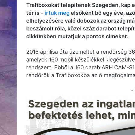
Trafiboxokat telepítenek Szegeden, kap e
tér is –
írtuk meg
elsőként bő egy éve, az
elhelyezésére való dobozok az ország más
beszámolt róla, közel száz darabot telep
cikkünkben mutatjuk a pontos címeket.
2016 áprilisa óta üzemeltet a rendőrség 3
amelyek 160 mobil készülékkel kiegészülve 
rendszert. Ebből a 160 darab ARH CAM-S1 t
rendőrök a Trafiboxokba az ő megfogalmaz
-