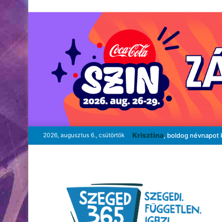
Krisztina
2026, augusztus 6., csütörtök
, boldog névnapot 