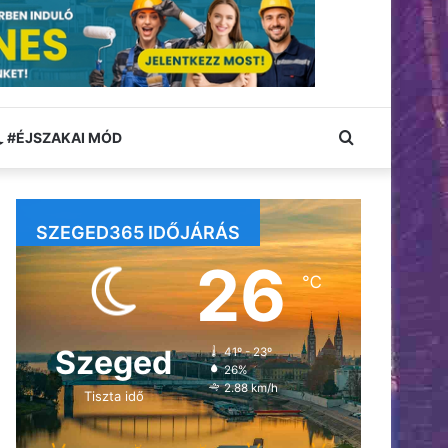
Keresés:
#ÉJSZAKAI MÓD
SZEGED365 IDŐJÁRÁS
26
℃
Szeged
41º - 23º
26%
2.88 km/h
Tiszta idő