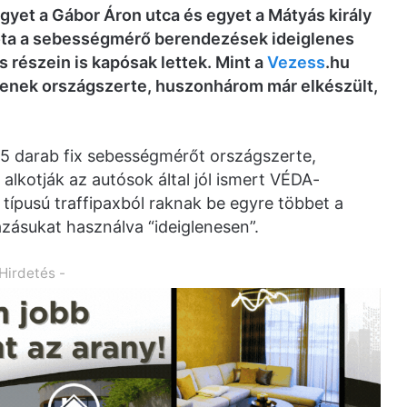
gyet a Gábor Áron utca és egyet a Mátyás király
óta a sebességmérő berendezések ideiglenes
 részein is kapósak lettek. Mint a
Vezess
.hu
ítenek országszerte, huszonhárom már elkészült,
65 darab fix sebességmérőt országszerte,
alkotják az autósok által jól ismert VÉDA-
ípusú traffipaxból raknak be egyre többet a
ásukat használva “ideiglenesen”.
 Hirdetés -