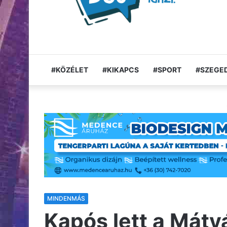
#KÖZÉLET
#KIKAPCS
#SPORT
#SZEGED
MINDENMÁS
Kapós lett a Mátyá