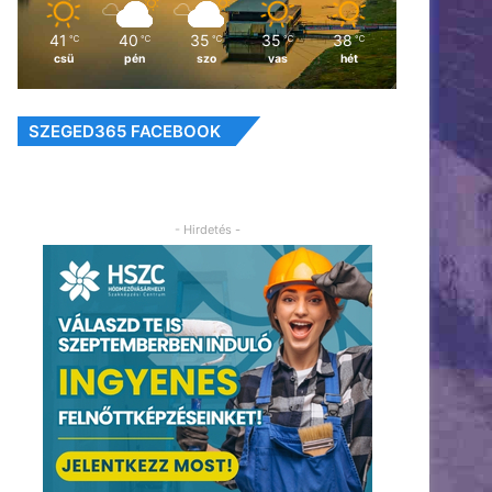
41
40
35
35
38
℃
℃
℃
℃
℃
csü
pén
szo
vas
hét
SZEGED365 FACEBOOK
- Hirdetés -