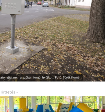
ható rajta, nem a szóban forgó, felújított. Fotó: Török Kornél
 Hirdetés -