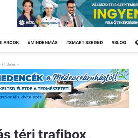
I ARCOK
#MINDENMÁS
#SMART SZEGED
#BLOG
- Hirdetés -
s téri trafibox,