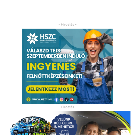
- Hirdetés -
- Hirdetés -