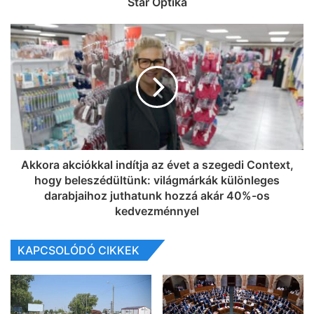
Star Optika
Akkora akciókkal indítja az évet a szegedi Context,
hogy beleszédültünk: világmárkák különleges
darabjaihoz juthatunk hozzá akár 40%-os
kedvezménnyel
KAPCSOLÓDÓ CIKKEK