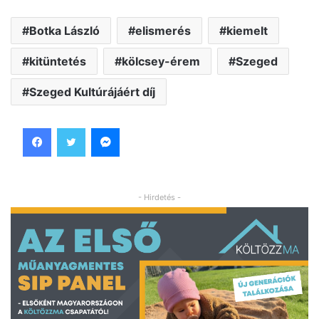
Botka László
elismerés
kiemelt
kitüntetés
kölcsey-érem
Szeged
Szeged Kultúrájáért díj
Facebook
Twitter
Messenger
- Hirdetés -