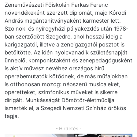
Zeneművészeti Főiskolán Farkas Ferenc
növendékeként szerzett diplomát, majd Kórodi
András magántanítványaként karmester lett.
Szolnoki és nyíregyházi pályakezdés után 1978-
ban szerződött Szegedre, ahol hosszú ideig a
karigazgatói, illetve a zeneigazgatói posztot is
betöltötte. Az idén nyolcvanadik születésnapját
ünneplő, komponistaként és zenepedagógusként
is aktív művész nevéhez országos hírű
operabemutatók kötődnek, de más műfajokban
is otthonosan mozog: népszerű musicaleket,
operetteket, szimfonikus műveket is sikerrel
dirigált. Munkásságát Dömötör-életműdíjjal
ismerték el, a Szegedi Nemzeti Színház örökös
tagja.
- Hirdetés -