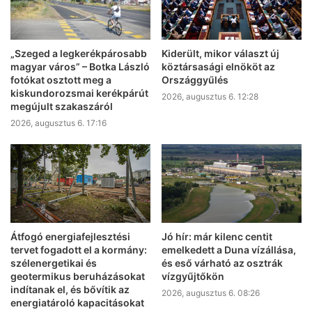
„Szeged a legkerékpárosabb
Kiderült, mikor választ új
magyar város” – Botka László
köztársasági elnököt az
fotókat osztott meg a
Országgyűlés
kiskundorozsmai kerékpárút
2026, augusztus 6. 12:28
megújult szakaszáról
2026, augusztus 6. 17:16
Átfogó energiafejlesztési
Jó hír: már kilenc centit
tervet fogadott el a kormány:
emelkedett a Duna vízállása,
szélenergetikai és
és eső várható az osztrák
geotermikus beruházásokat
vízgyűjtőkön
indítanak el, és bővítik az
2026, augusztus 6. 08:26
energiatároló kapacitásokat