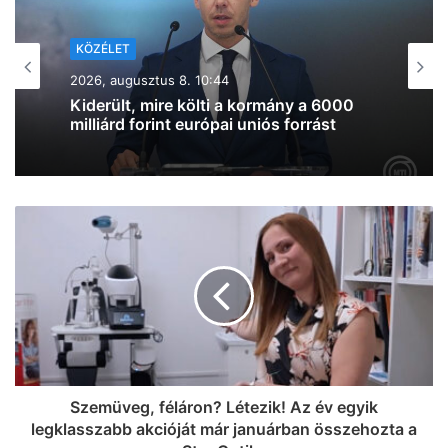
KÖZÉLET
2026, augusztus 7. 19:39
Lazul a volt miniszterelnök: Orbán
Viktor felbukkant a szerbiai
trombitafesztiválon, sörözött és
csevapot kóstolt
Szemüveg, féláron? Létezik! Az év egyik
legklasszabb akcióját már januárban összehozta a