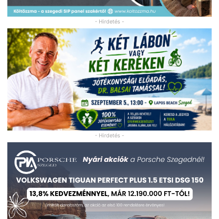
- Hirdetés -
- Hirdetés -