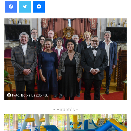
Facebook
Twitter
Messenger
Fotó: Botka László FB.
- Hirdetés -