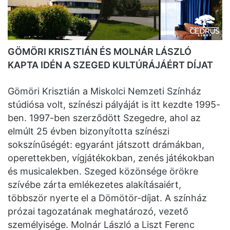
GÖMÖRI KRISZTIÁN ÉS MOLNÁR LÁSZLÓ
KAPTA IDÉN A SZEGED KULTÚRÁJÁÉRT DÍJAT
Gömöri Krisztián a Miskolci Nemzeti Színház
stúdiósa volt, színészi pályáját is itt kezdte 1995-
ben. 1997-ben szerződött Szegedre, ahol az
elmúlt 25 évben bizonyította színészi
sokszínűségét: egyaránt játszott drámákban,
operettekben, vígjátékokban, zenés játékokban
és musicalekben. Szeged közönsége örökre
szívébe zárta emlékezetes alakításaiért,
többször nyerte el a Dömötör-díjat. A színház
prózai tagozatának meghatározó, vezető
személyisége. Molnár László a Liszt Ferenc