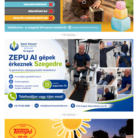
- Hirdetés -
- Hirdetés -