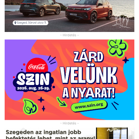
- Hirdetés -
- Hirdetés -