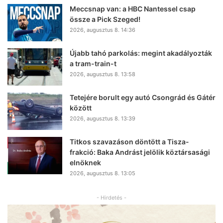
Meccsnap van: a HBC Nantessel csap
össze a Pick Szeged!
2026, augusztus 8. 14:36
Újabb tahó parkolás: megint akadályozták
a tram-train-t
2026, augusztus 8. 13:58
Tetejére borult egy autó Csongrád és Gátér
között
2026, augusztus 8. 13:39
Titkos szavazáson döntött a Tisza-
frakció: Baka Andrást jelölik köztársasági
elnöknek
2026, augusztus 8. 13:05
- Hirdetés -