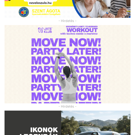
- Hirdetés -
- Hirdetés -