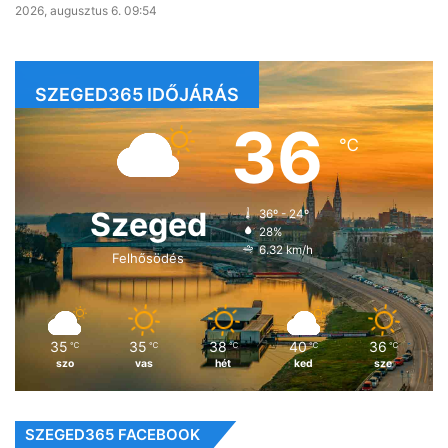
2026, augusztus 6. 09:54
SZEGED365 IDŐJÁRÁS
36
℃
Szeged
36º - 24º
28%
6.32 km/h
Felhősödés
35
35
38
40
36
℃
℃
℃
℃
℃
szo
vas
hét
ked
sze
SZEGED365 FACEBOOK