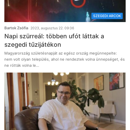
SZEGEDI ARCOK
Bartok Zsófia
2023, augusztus 22. 09:36
Napi szürreál: többen ufót láttak a
szegedi tűzijátékon
Magyarország születésnapját az egész ország megünnepelte:
nem volt olyan település, ahol ne rendeztek volna ünnepséget, és
ne rótták volna le…