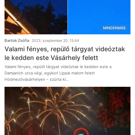
MINDENMÁS
Bartok Zsófia
2023, szeptember 20. 15:44
Valami fényes, repülő tárgyat videóztak
le kedden este Vásárhely felett
Valami fényes, repülő tárgyat videóztak le kedden este a
Damjanich utca végi, egykori Lippai malom felett
Hódmezővásárhelyen – szúrta ki…