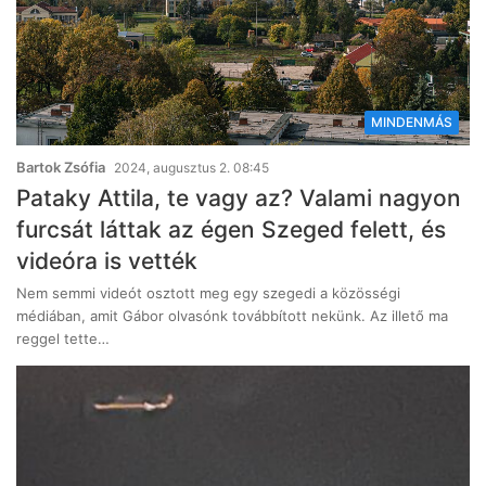
MINDENMÁS
Bartok Zsófia
2024, augusztus 2. 08:45
Pataky Attila, te vagy az? Valami nagyon
furcsát láttak az égen Szeged felett, és
videóra is vették
Nem semmi videót osztott meg egy szegedi a közösségi
médiában, amit Gábor olvasónk továbbított nekünk. Az illető ma
reggel tette…