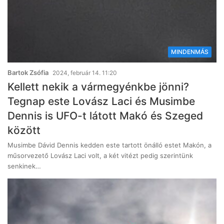
MINDENMÁS
Bartok Zsófia
2024, február 14. 11:20
Kellett nekik a vármegyénkbe jönni?
Tegnap este Lovász Laci és Musimbe
Dennis is UFO-t látott Makó és Szeged
között
Musimbe Dávid Dennis kedden este tartott önálló estet Makón, a
műsorvezető Lovász Laci volt, a két vitézt pedig szerintünk
senkinek…