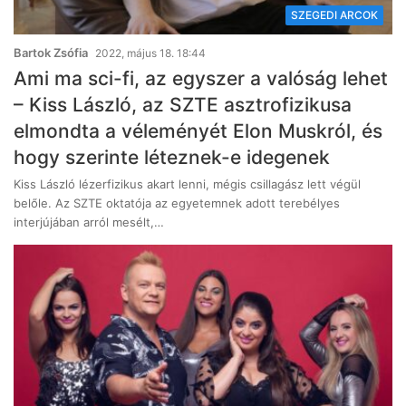
SZEGEDI ARCOK
Bartok Zsófia
2022, május 18. 18:44
Ami ma sci-fi, az egyszer a valóság lehet
– Kiss László, az SZTE asztrofizikusa
elmondta a véleményét Elon Muskról, és
hogy szerinte léteznek-e idegenek
Kiss László lézerfizikus akart lenni, mégis csillagász lett végül
belőle. Az SZTE oktatója az egyetemnek adott terebélyes
interjújában arról mesélt,…