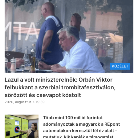
KÖZÉLET
Lazul a volt miniszterelnök: Orbán Viktor
felbukkant a szerbiai trombitafesztiválon,
sörözött és csevapot kóstolt
2026, augusztus 7. 19:39
Több mint 109 millió forintot
adományoztak a magyarok a REpont
automatákon keresztül fél év alatt –
mutatjuk, kik kapják a támogatást