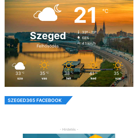
21
℃
Szeged
33º - 19º
68%
4.1 km/h
Felhősödés
33
35
38
41
35
℃
℃
℃
℃
℃
szo
vas
hét
ked
sze
SZEGED365 FACEBOOK
- Hirdetés -