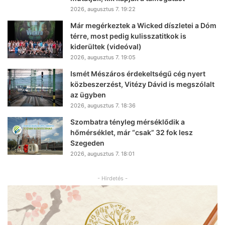
2026, augusztus 7. 19:22
Már megérkeztek a Wicked díszletei a Dóm
térre, most pedig kulisszatitkok is
kiderültek (videóval)
2026, augusztus 7. 19:05
Ismét Mészáros érdekeltségű cég nyert
közbeszerzést, Vitézy Dávid is megszólalt
az ügyben
2026, augusztus 7. 18:36
Szombatra tényleg mérséklődik a
hőmérséklet, már “csak” 32 fok lesz
Szegeden
2026, augusztus 7. 18:01
- Hirdetés -