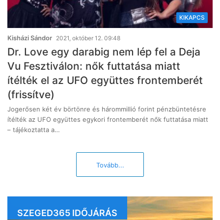
KIKAPCS
Kisházi Sándor
2021, október 12. 09:48
Dr. Love egy darabig nem lép fel a Deja
Vu Fesztiválon: nők futtatása miatt
ítélték el az UFO együttes frontemberét
(frissítve)
Jogerősen két év börtönre és hárommillió forint pénzbüntetésre
ítélték az UFO együttes egykori frontemberét nők futtatása miatt
– tájékoztatta a…
Tovább...
SZEGED365 IDŐJÁRÁS