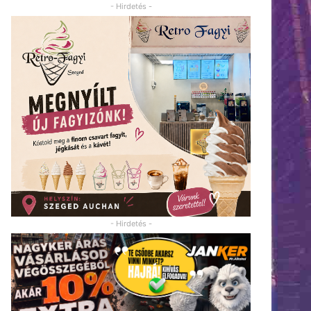
- Hirdetés -
- Hirdetés -