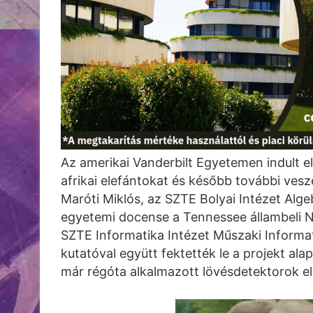
Az amerikai Vanderbilt Egyetemen indult el 
afrikai elefántokat és később további vesz
Maróti Miklós, az SZTE Bolyai Intézet Al
egyetemi docense a Tennessee állambeli Na
SZTE Informatika Intézet Műszaki Informa
kutatóval együtt fektették le a projekt al
már régóta alkalmazott lövésdetektorok el