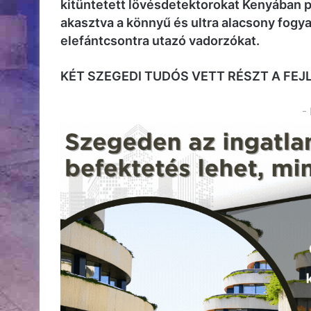
kitüntetett lövésdetektorokat Kenyában pr
akasztva a könnyű és ultra alacsony fogya
elefántcsontra utazó vadorzókat.
KÉT SZEGEDI TUDÓS VETT RÉSZT A FE
-