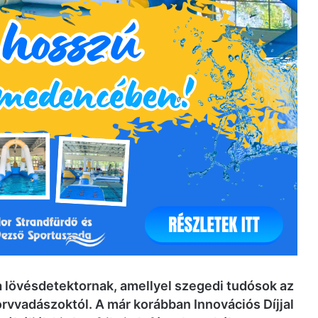
 lövésdetektornak, amellyel szegedi tudósok az
orvvadászoktól. A már korábban Innovációs Díjjal