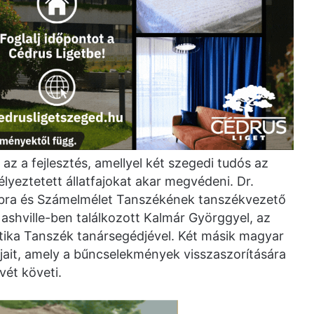
az a fejlesztés, amellyel két szegedi tudós az
élyeztetett állatfajokat akar megvédeni. Dr.
gebra és Számelmélet Tanszékének tanszékvezető
shville-ben találkozott Kalmár Györggyel, az
tika Tanszék tanársegédjével. Két másik magyar
apjait, amely a bűncselekmények visszaszorítására
vét követi.