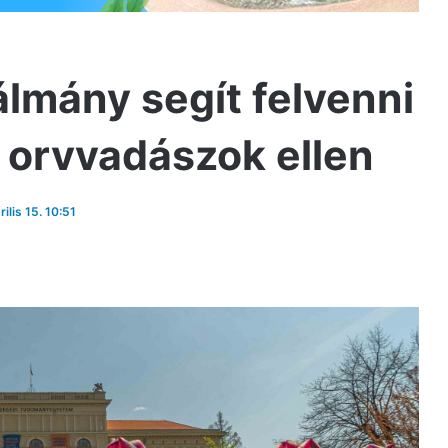
álmány segít felvenni
i orvvadászok ellen
rilis 15. 10:51