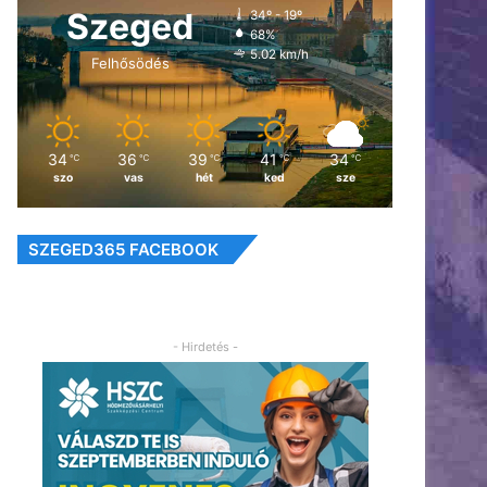
Szeged
34º - 19º
68%
5.02 km/h
Felhősödés
34
36
39
41
34
℃
℃
℃
℃
℃
szo
vas
hét
ked
sze
SZEGED365 FACEBOOK
- Hirdetés -