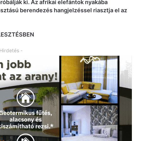
óbálják ki. Az afrikai elefántok nyakába
sztású berendezés hangjelzéssel riasztja el az
JLESZTÉSBEN
 Hirdetés -