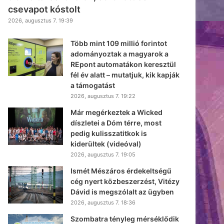
csevapot kóstolt
2026, augusztus 7. 19:39
Több mint 109 millió forintot
adományoztak a magyarok a
REpont automatákon keresztül
fél év alatt – mutatjuk, kik kapják
a támogatást
2026, augusztus 7. 19:22
Már megérkeztek a Wicked
díszletei a Dóm térre, most
pedig kulisszatitkok is
kiderültek (videóval)
2026, augusztus 7. 19:05
Ismét Mészáros érdekeltségű
cég nyert közbeszerzést, Vitézy
Dávid is megszólalt az ügyben
2026, augusztus 7. 18:36
Szombatra tényleg mérséklődik