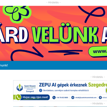
- Hirdetés -
ánunk!
- Hirdetés -
- Hirdetés -