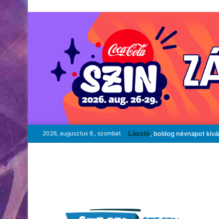
László
2026, augusztus 8., szombat
, boldog névnapot kív