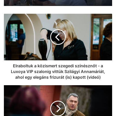
Elraboltuk a közismert szegedi színésznőt - a
Luxoya VIP szalonig vittük Szilágyi Annamáriát,
ahol egy elegáns frizurát (is) kapott (videó)