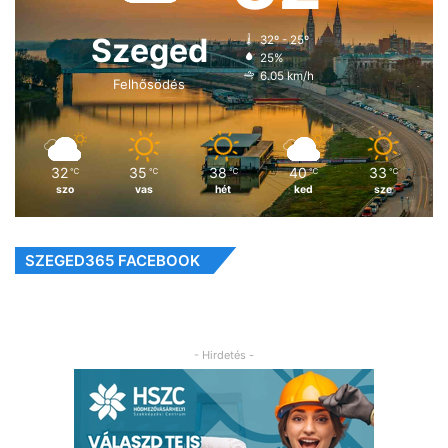
Szeged
32º - 25º
25%
6.05 km/h
Felhősödés
32
35
38
40
33
℃
℃
℃
℃
℃
szo
vas
hét
ked
sze
SZEGED365 FACEBOOK
- Hirdetés -