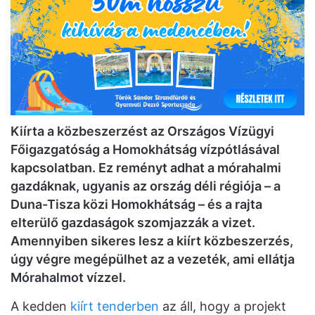
Kiírta a közbeszerzést az Országos Vízügyi
Főigazgatóság a Homokhátság vízpótlásával
kapcsolatban. Ez reményt adhat a mórahalmi
gazdáknak, ugyanis az ország déli régiója – a
Duna-Tisza közi Homokhátság – és a rajta
elterülő gazdaságok szomjazzák a vizet.
Amennyiben sikeres lesz a kiírt közbeszerzés,
úgy végre megépülhet az a vezeték, ami ellátja
Mórahalmot vízzel.
A kedden
kiírt tenderben
az áll, hogy a projekt