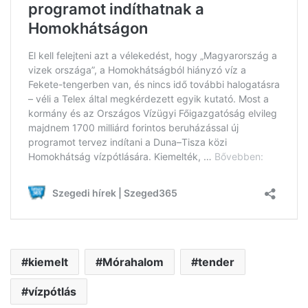
kiemelt
Mórahalom
tender
vízpótlás