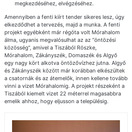
megkezdéséhez, elvégzéséhez.
Amennyiben a fenti kiírt tender sikeres lesz, úgy
elkezdődhet a tervezés, majd a munka. A fenti
projekt egyébként már régóta volt Mórahalom
álma, ugyanis megvalósulhat az az “öntözési
közösség”, amivel a Tiszából Röszke,
Mórahalom, Zákányszék, Domaszék és Algyő
egy nagy kört alkotva öntözővízhez jutna. Algyő
és Zákányszék között már korábban elkészültek
a csatornák és az átemelők, innen kellene tovább
vinni a vizet Mórahalomig. A projekt részeként a
Tiszából kiemelt vizet 22 méterrel magasabbra
emelik ahhoz, hogy eljusson a településig.