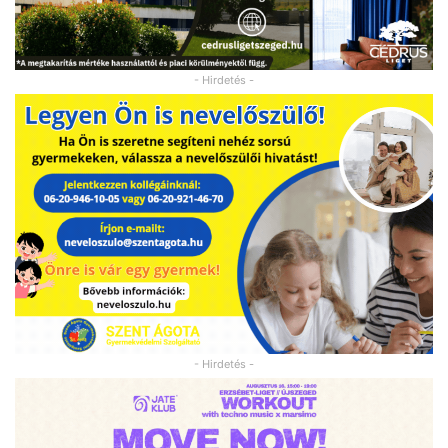
- Hirdetés -
- Hirdetés -