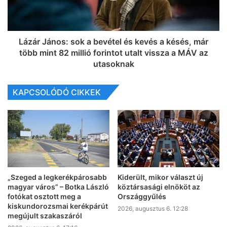
Lázár János: sok a bevétel és kevés a késés, már
több mint 82 millió forintot utalt vissza a MÁV az
utasoknak
KAPCSOLÓDÓ CIKKEK
„Szeged a legkerékpárosabb
Kiderült, mikor választ új
magyar város” – Botka László
köztársasági elnököt az
fotókat osztott meg a
Országgyűlés
kiskundorozsmai kerékpárút
2026, augusztus 6. 12:28
megújult szakaszáról