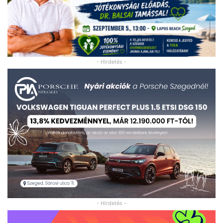
- Hirdetés -
- Hirdetés -