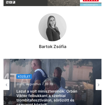
Bartok Zsófia
KÖZÉLET
2026, augusztus 7. 18:36
Ismét Mészáros érdekeltségű cég nyert
közbeszerzést, Vitézy Dávid is
megszólalt az ügyben