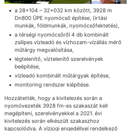
a 28+104 – 32+032 km között, 3928 m
Dn800 ÜPE nyomócső építése, (irtási
munkák, földmunkák, nyomócsőfektetés),
a térségi nyomócsőről 4 db kombinált
zsilipes vízleadó és vízhozam-vízállás mérő
műtárgy megvalósítása,
légtelenítő, víztelenítő szerelvények
beépítése,
vízleadó kombinált műtárgyak építése,
monitoring rendszer kiépítése.
Hozzátették, hogy a kivitelezés során a
nyomóvezeték 3928 fm-es szakaszát kell
megépíteni, szerelvényekkel a 2021. évi
kivitelezés során elkészült szakaszhoz
kapcsolódva. A vízjogi engedéllyel rendelkező