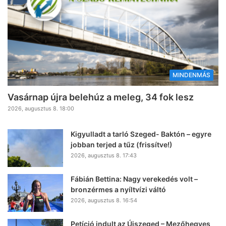
MINDENMÁS
Vasárnap újra belehúz a meleg, 34 fok lesz
2026, augusztus 8. 18:00
Kigyulladt a tarló Szeged- Baktón – egyre
jobban terjed a tűz (frissítve!)
2026, augusztus 8. 17:43
Fábián Bettina: Nagy verekedés volt –
bronzérmes a nyíltvízi váltó
2026, augusztus 8. 16:54
Petíció indult az Újszeged – Mezőhegyes