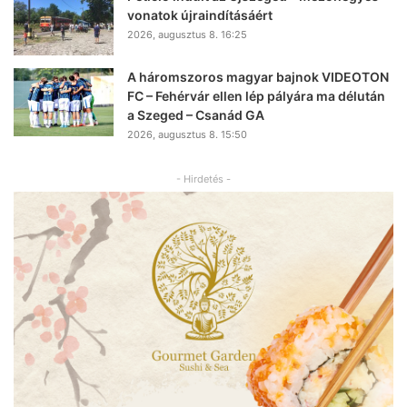
vonatok újraindításáért
2026, augusztus 8. 16:25
A háromszoros magyar bajnok VIDEOTON
FC – Fehérvár ellen lép pályára ma délután
a Szeged – Csanád GA
2026, augusztus 8. 15:50
- Hirdetés -