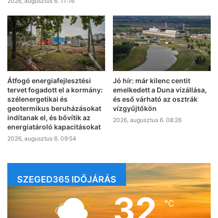
2026, augusztus 6. 17:16
Átfogó energiafejlesztési
Jó hír: már kilenc centit
tervet fogadott el a kormány:
emelkedett a Duna vízállása,
szélenergetikai és
és eső várható az osztrák
geotermikus beruházásokat
vízgyűjtőkön
indítanak el, és bővítik az
2026, augusztus 6. 08:26
energiatároló kapacitásokat
2026, augusztus 6. 09:54
SZEGED365 IDŐJÁRÁS
32
℃