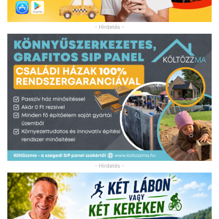
- Hirdetés -
- Hirdetés -