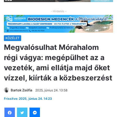
- Hirdetés -
KÖZÉLET
Megvalósulhat Mórahalom
régi vágya: megépülhet az a
vezeték, ami ellátja majd őket
vízzel, kiírták a közbeszerzést
Bartok Zsófia
2025, június 24. 13:58
Frissítve: 2025, június 24. 14:23
Facebook
Twitter
Messenger