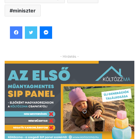
miniszter
Facebook
Twitter
Messenger
- Hirdetés -