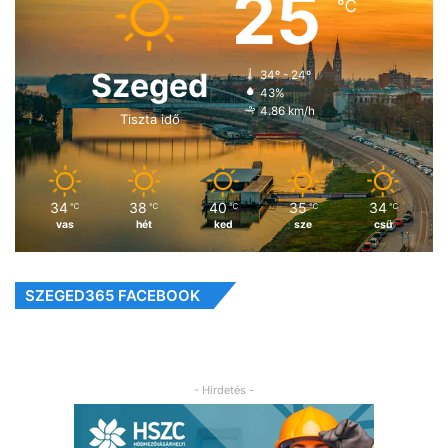
25
℃
Szeged
34º - 24º
43%
4.86 km/h
Tiszta idő
34
38
40
35
34
℃
℃
℃
℃
℃
vas
hét
ked
sze
csü
SZEGED365 FACEBOOK
- Hirdetés -