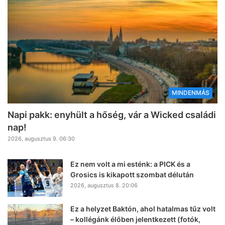
MINDENMÁS
Napi pakk: enyhült a hőség, vár a Wicked családi
nap!
2026, augusztus 9. 06:30
Ez nem volt a mi esténk: a PICK és a
Grosics is kikapott szombat délután
2026, augusztus 8. 20:06
Ez a helyzet Baktón, ahol hatalmas tűz volt
– kollégánk élőben jelentkezett (fotók,