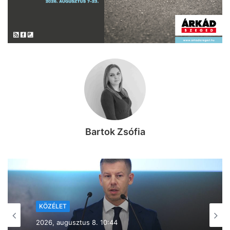
Bartok Zsófia
KÖZÉLET
2026, augusztus 7. 19:39
Lazul a volt miniszterelnök: Orbán