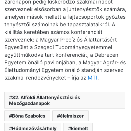
zárónapon pedig kiskérődző szakmai napot
szerveznek elsősorban a juhtenyésztők számára,
amelyen mások mellett a fajtacsoportok győztes
tenyésztői számolnak be tapasztalataikról. A
kiállítás keretében számos konferenciát
szerveznek: a Magyar Precíziós Állattartásért
Egyesület a Szegedi Tudományegyetemmel
együttműködve tart konferenciát, a Debreceni
Egyetem önálló pavilonjában, a Magyar Agrár- és
Élettudományi Egyetem önálló standján szervez
szakmai rendezvényeket – írja az
MTI
.
32. Alföldi Állattenyésztési és
Mezőgazdanapok
Bóna Szabolcs
élelmiszer
Hódmezővásárhely
kiemelt