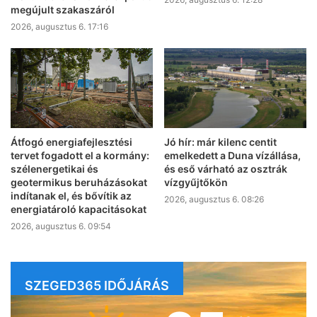
megújult szakaszáról
2026, augusztus 6. 17:16
Átfogó energiafejlesztési
Jó hír: már kilenc centit
tervet fogadott el a kormány:
emelkedett a Duna vízállása,
szélenergetikai és
és eső várható az osztrák
geotermikus beruházásokat
vízgyűjtőkön
indítanak el, és bővítik az
2026, augusztus 6. 08:26
energiatároló kapacitásokat
2026, augusztus 6. 09:54
SZEGED365 IDŐJÁRÁS