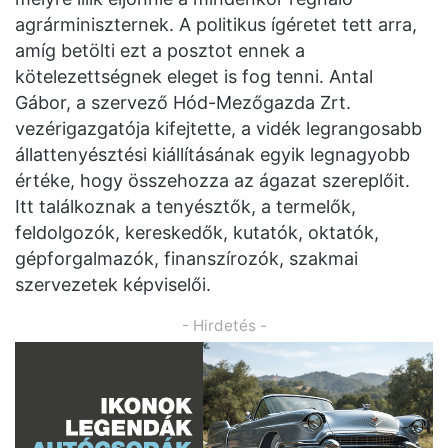
agrárminiszternek. A politikus ígéretet tett arra,
amíg betölti ezt a posztot ennek a
kötelezettségnek eleget is fog tenni. Antal
Gábor, a szervező Hód-Mezőgazda Zrt.
vezérigazgatója kifejtette, a vidék legrangosabb
állattenyésztési kiállításának egyik legnagyobb
értéke, hogy összehozza az ágazat szereplőit.
Itt találkoznak a tenyésztők, a termelők,
feldolgozók, kereskedők, kutatók, oktatók,
gépforgalmazók, finanszírozók, szakmai
szervezetek képviselői.
- Hirdetés -