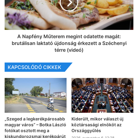
A Napfény Műterem megint odatette magát:
brutálisan laktató újdonság érkezett a Széchenyi
térre (videó)
KAPCSOLÓDÓ CIKKEK
„Szeged a legkerékpárosabb
Kiderült, mikor választ új
magyar város” – Botka László
köztársasági elnököt az
fotókat osztott meg a
Országgyűlés
kiskundorozsmai kerékpárút
2026, augusztus 6. 12:28