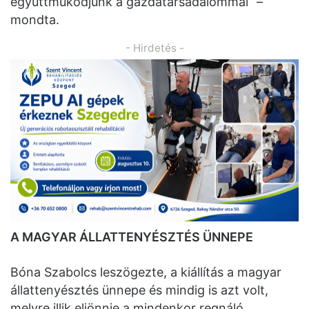
együttműködjünk a gazdatársadalommal” –
mondta.
- Hirdetés -
A MAGYAR ÁLLATTENYÉSZTÉS ÜNNEPE
Bóna Szabolcs leszögezte, a kiállítás a magyar
állattenyésztés ünnepe és mindig is azt volt,
melyre illik eljönnie a mindenkor regnáló