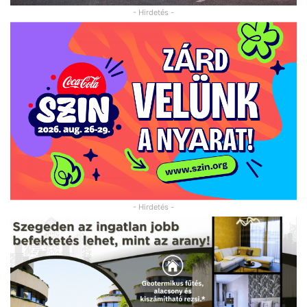
- Hirdetés -
- Hirdetés -