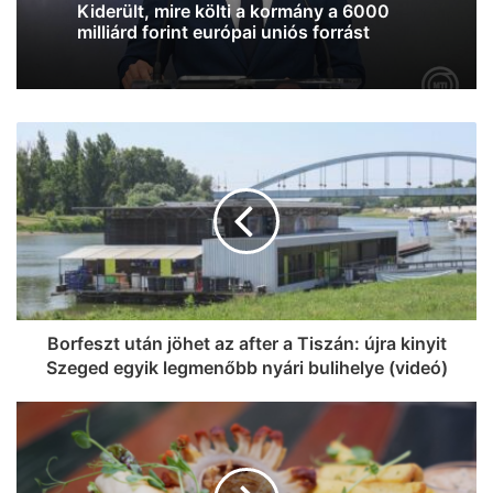
Viktor felbukkant a szerbiai
trombitafesztiválon, sörözött és
csevapot kóstolt
Borfeszt után jöhet az after a Tiszán: újra kinyit
Szeged egyik legmenőbb nyári bulihelye (videó)