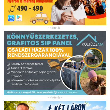
- Hirdetés -
- Hirdetés -