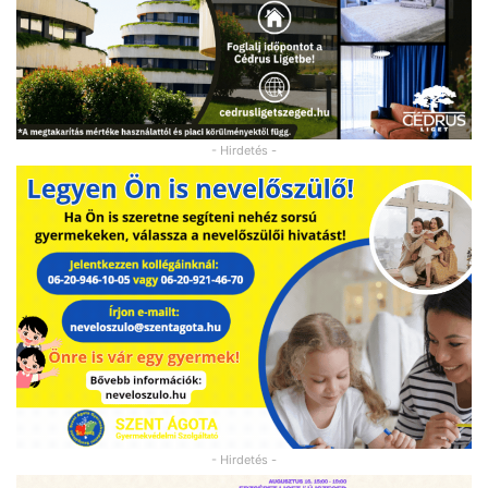
- Hirdetés -
- Hirdetés -