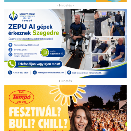
- Hirdetés -
- Hirdetés -